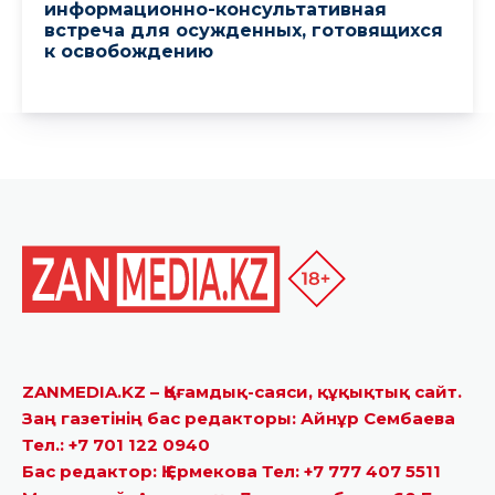
ZANMEDIA.KZ – Қоғамдық-саяси, құқықтық сайт.
Заң газетінің бас редакторы: Айнұр Сембаева
Тел.: +7 701 122 0940
Бас редактор: Қ.Ермекова Тел: +7 777 407 5511