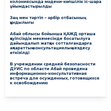
колониясында мәдени-көпшілік іс-шара
ұйымдастырылды
Заң мен тәртіп – әрбір отбасының
құндылығы
Абай облысы бойынша ҚАЖД орташа
қауіпсіздік мекемесінде босатылуға
дайындалып жатқан сотталғандарға
ақпараттық-консультациялық кездесу
өткізілді
В учреждении средней безопасности
ДУИС по области Абай проведена
информационно-консультативная
встреча для осужденных, готовящихся
к освобождению