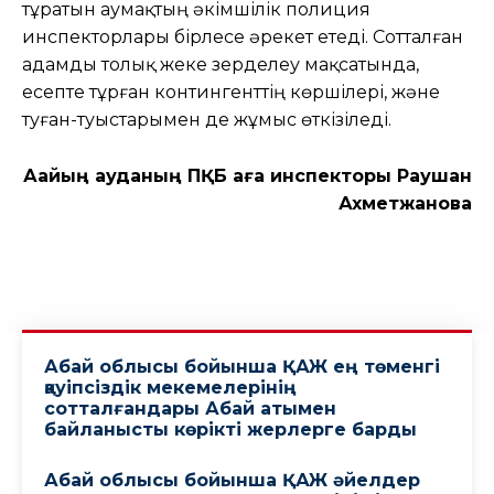
тұратын аумақтың әкімшілік полиция
инспекторлары бірлесе әрекет етеді. Сотталған
адамды толық жеке зерделеу мақсатында,
есепте тұрған контингенттің көршілері, және
туған-туыстарымен де жұмыс өткізіледі.
Аққайың ауданың ПҚБ аға инспекторы Раушан
Ахметжанова
Абай облысы бойынша ҚАЖ ең төменгі
қауіпсіздік мекемелерінің
сотталғандары Абай атымен
байланысты көрікті жерлерге барды
Абай облысы бойынша ҚАЖ әйелдер