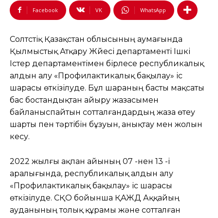
Facebook
VK
WhatsApp
Солтүстіқ Қазақстан облысының аумағында
Қылмыстық Атқару Жүйесі департаменті Ішкі
Істер департаментімен бірлесе республикалық
алдын алу «Профилактикалық бақылау» іс
шарасы өткізілуде. Бұл шараның басты мақсаты
бас бостандықтан айыру жазасымен
байланыспайтын сотталғандардың жаза өтеу
шарты пен тәртібін бұзуын, анықтау мен жолын
кесу.
2022 жылғы ақпан айының 07 -нен 13 -і
аралығында, республикалық алдын алу
«Профилактикалық бақылау» іс шарасы
өткізілуде. СҚО бойынша ҚАЖД Аққайың
ауданының толық құрамы және сотталған