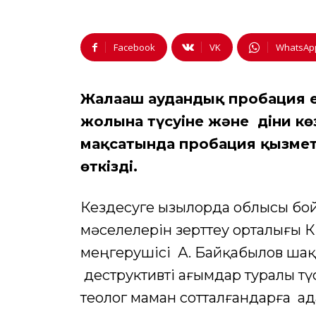
Facebook
VK
WhatsAp
Жалағаш аудандық пробация е
жолына түсуіне және діни к
мақсатында пробация қызмет
өткізді.
Кездесуге Қызылорда облысы бо
мәселелерін зерттеу орталығы 
меңгерушісі А. Байқабылов шақ
деструктивті ағымдар туралы түс
теолог маман сотталғандарға ад