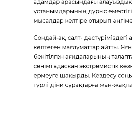
адамдар арасындағы алауыздық
ұстанымдарының дұрыс еместігі
мысалдар келтіре отырып әңгіме
Сондай-ақ, салт- дәстүріміздегі
көптеген мағлұматтар айтты. Яғ
бекітілген Қағидаларының талап
сенімі адасқан экстремистік кө
ермеуге шақырды. Кездесу соң
түрлі діни сұрақтарға жан-жақты