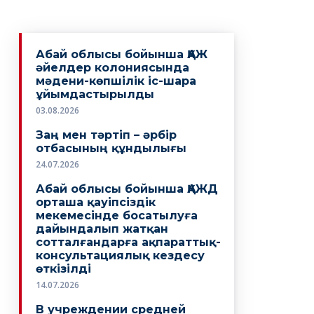
Абай облысы бойынша ҚАЖ
әйелдер колониясында
мәдени-көпшілік іс-шара
ұйымдастырылды
03.08.2026
Заң мен тәртіп – әрбір
отбасының құндылығы
24.07.2026
Абай облысы бойынша ҚАЖД
орташа қауіпсіздік
мекемесінде босатылуға
дайындалып жатқан
сотталғандарға ақпараттық-
консультациялық кездесу
өткізілді
14.07.2026
В учреждении средней