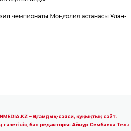
NMEDIA.KZ – Қоғамдық-саяси, құқықтық сайт.
ң газетінің бас редакторы: Айнұр Сембаева Тел.: 