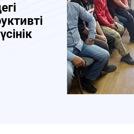
егі
руктивті
үсінік