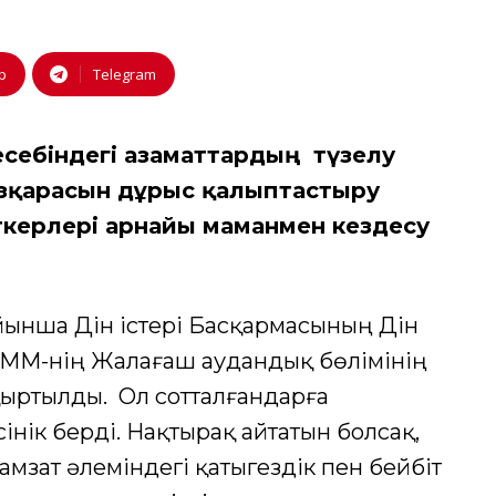
p
Telegram
себіндегі азаматтардың түзелу
өзқарасын дұрыс қалыптастыру
керлері арнайы маманмен кездесу
йынша Дін істері Басқармасының Дін
КММ-нің Жалағаш аудандық бөлімінің
ыртылды. Ол сотталғандарға
інік берді. Нақтырақ айтатын болсақ,
амзат әлеміндегі қатыгездік пен бейбіт