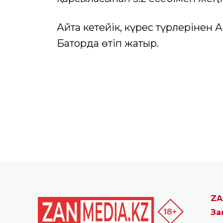
ZA
За