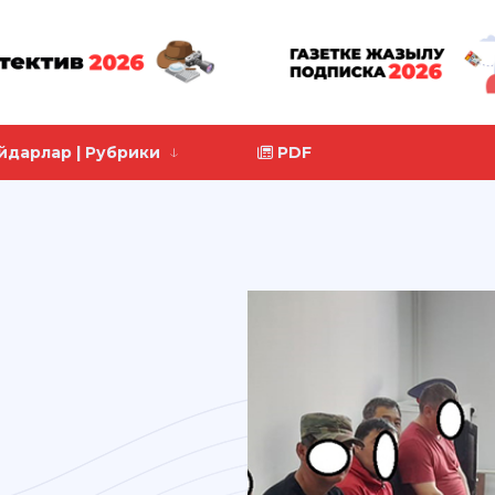
йдарлар | Рубрики
PDF