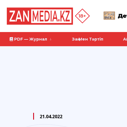
PDF — Журнал
Заң Мен Тәртіп
А
21.04.2022