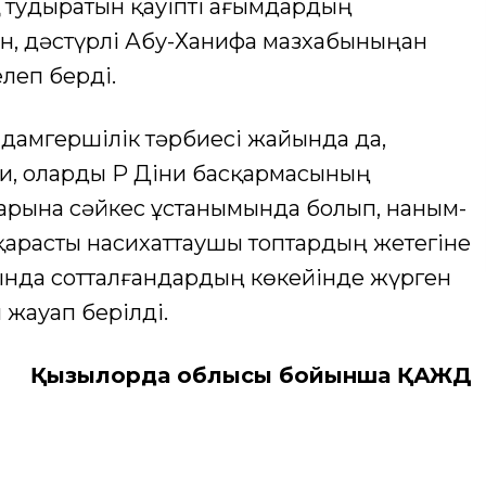
 тудыратын қауіпті ағымдардың
н, дәстүрлі Абу-Ханифа мазхабыныңан
леп берді.
 адамгершілік тәрбиесі жайында да,
ни, оларды ҚР Діни басқармасының
тарына сәйкес ұстанымында болып, наным-
зқарасты насихаттаушы топтардың жетегіне
ында сотталғандардың көкейінде жүрген
 жауап берілді.
Қызылорда облысы бойынша ҚАЖД