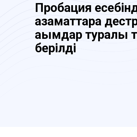
Пробация есебінд
азаматтарға дест
ағымдар туралы т
берілді