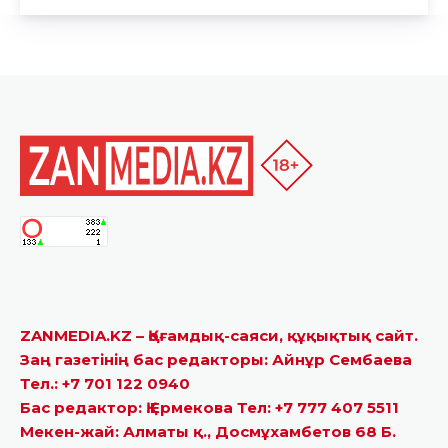
ZANMEDIA.KZ – Қоғамдық-саяси, құқықтық сайт.
Заң газетінің бас редакторы: Айнұр Сембаева
Тел.: +7 701 122 0940
Бас редактор: Қ.Ермекова Тел: +7 777 407 5511
Мекен-жай: Алматы қ., Досмұхамбетов 68 Б.