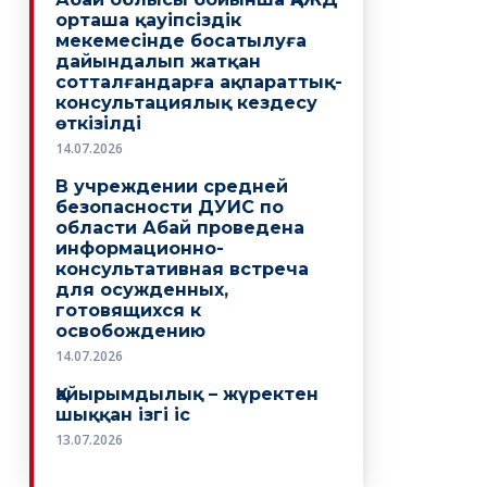
орташа қауіпсіздік
мекемесінде босатылуға
дайындалып жатқан
сотталғандарға ақпараттық-
консультациялық кездесу
өткізілді
14.07.2026
В учреждении средней
безопасности ДУИС по
области Абай проведена
информационно-
консультативная встреча
для осужденных,
готовящихся к
освобождению
14.07.2026
Қайырымдылық – жүректен
шыққан ізгі іс
13.07.2026