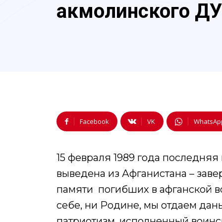
акмолинского Д
Facebook
VK
WhatsAp
15 февраля 1989 года последня
выведена из Афганистана – завер
памяти ​ погибших в афганской во
себе, ни Родине, мы отдаем дань 
патриотизм, исполненный воинс