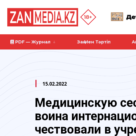
PDF — Журнал
Заң Мен Тәртіп
А
15.02.2022
Медицинскую сес
воина интернаци
чествовали в уч