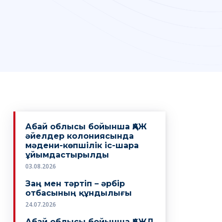
Абай облысы бойынша ҚАЖ
әйелдер колониясында
мәдени-көпшілік іс-шара
ұйымдастырылды
03.08.2026
Заң мен тәртіп – әрбір
отбасының құндылығы
24.07.2026
Абай облысы бойынша ҚАЖД