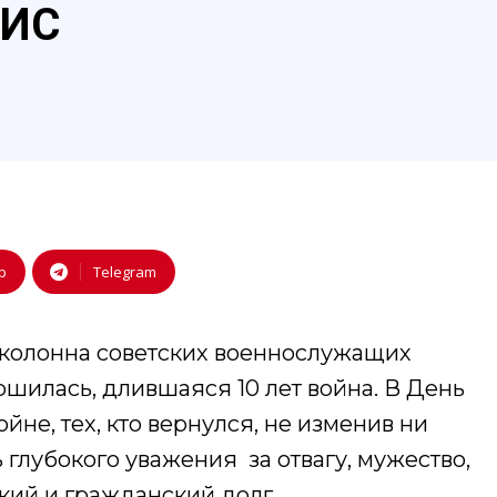
УИС
p
Telegram
я колонна советских военнослужащих
шилась,​ длившаяся 10 лет война. В День
йне, тех, кто вернулся, не изменив ни
глубокого уважения ​ за отвагу,​ мужество,
кий и гражданский долг.