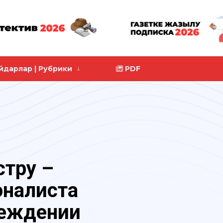
йдарлар | Рубрики
PDF
тру –
оналиста
реждении