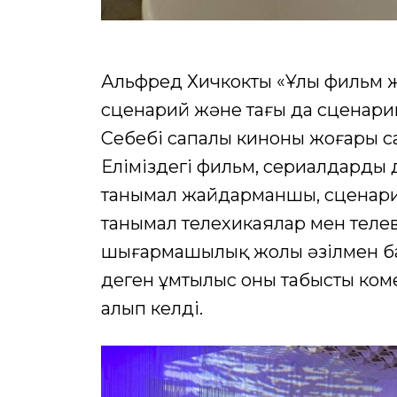
Альфред Хичкоктың «Ұлы фильм ж
сценарий және тағы да сценарий»
Себебі сапалы киноны жоғары с
Еліміздегі фильм, сериалдардың
танымал жайдарманшы, сценари
танымал телехикаялар мен телев
шығармашылық жолы әзілмен ба
деген ұмтылыс оны табысты ко
алып келді.