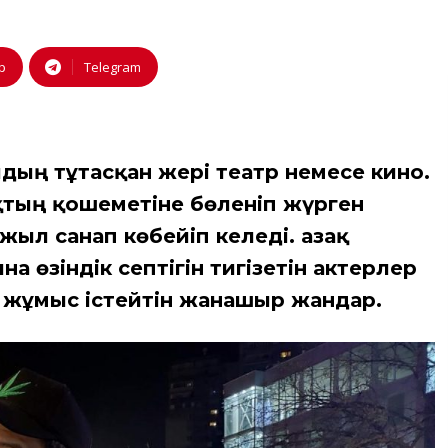
p
Telegram
дың тұтасқан жері театр немесе кино.
қтың қошеметіне бөленіп жүрген
ыл санап көбейіп келеді. Қазақ
өзіндік септігін тигізетін актерлер
 жұмыс істейтін жанашыр жандар.