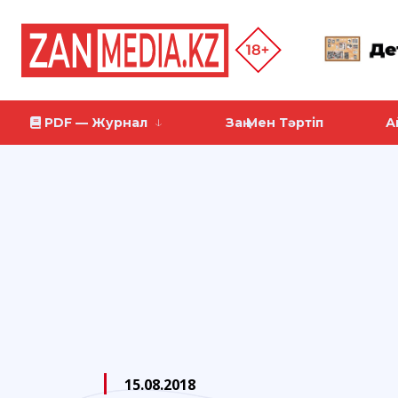
PDF — Журнал
Заң Мен Тәртіп
А
15.08.2018