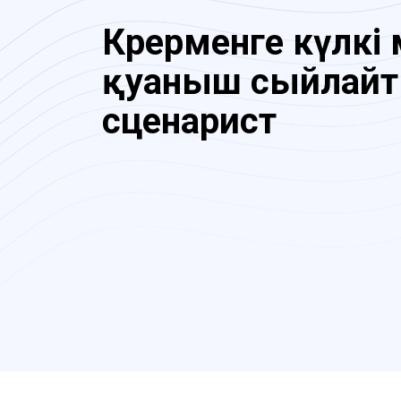
Көрерменге күлкі
қуаныш сыйлай
сценарист