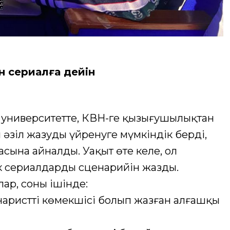
н сериалға дейін
 университетте, КВН-ге қызығушылықтан
 әзіл жазуды үйренуге мүмкіндік берді,
етасына айналды. Уақыт өте келе, ол
ек сериалдардың сценарийін жазды.
ар, соның ішінде:
наристтің көмекшісі болып жазған алғашқы