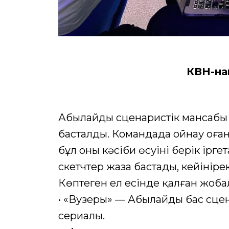
КВН-на
Абылайдың сценаристік мансабы
басталды. Командада ойнау оған
бұл оның кәсіби өсуінің берік ірг
скетчтер жаза бастады, кейінір
Көптеген ел есінде қалған жобал
• «Вузеры» — Абылайдың бас сце
сериалы.