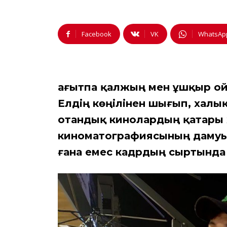
Facebook
VK
WhatsAp
Қағытпа қалжың мен ұшқыр ой
Елдің көңілінен шығып, халы
отандық кинолардың қатары ж
киноматографиясының дамуына 
ғана емес кадрдың сыртында