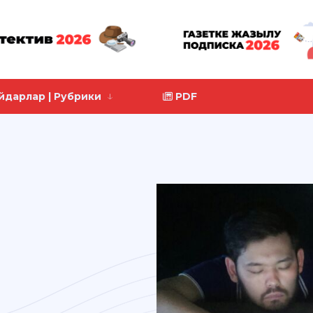
йдарлар | Рубрики
PDF