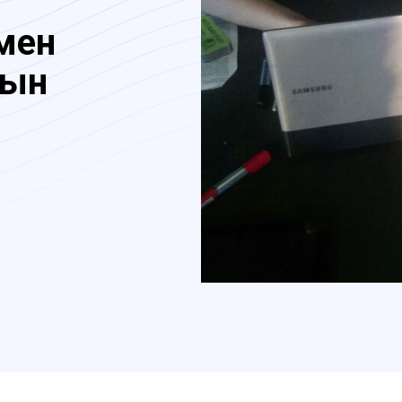
 мен
тын