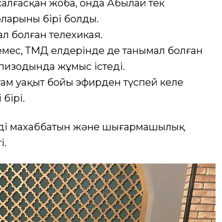
алғасқан жоба, онда Абылай тек
ларының бірі болды.
ал болған телехикая.
 емес, ТМД елдерінде де танымал болған
пизодында жұмыс істеді.
там уақыт бойы эфирден түспей келе
бірі.
дің махаббатын және шығармашылық
і.