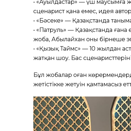
• «Ауылдастар» — үш маусымға ж
сценарист қана емес, идея автор
• «Бәсеке» — Қазақстанда таным
• «Патруль» — Қазақстанда ғана
жоба, Абылайхан оның бірнеше э
• «Қызық Таймс» — 10 жылдан ас
жатқан шоу. Бас сценаристтерінің 
Бұл жобалар оған көрермендер
жетістікке жетуін қамтамасыз етт