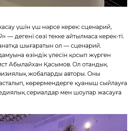
асау үшін үш нәрсе керек: сценарий,
 — дегені сөзі текке айтылмаса керек-ті.
анатқа шығаратын ол — сценарий.
 дамуына өзіндік үлесін қосып жүрген
ст Абылайхан Қасымов. Ол отандық
изиялық жобалардың авторы. Оның
сталып, көрермендерге қуаныш сыйлауға
медиялық сериалдар мен шоулар жасауға