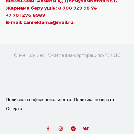
Мекен-жай: Алматы қ., Досмұхамбетов 68 Б.
Жарнама беру үшін: 8 708 929 98 74
+7 701 276 8989
E-mail: zanreklama@mail.ru.
© Меншік иесі: "ЗАҢ" Медиа-корпорациясы" ЖШС
Политика конфиденциальности
Политика возврата
Оферта