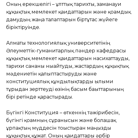
Оның ерекшелігі – ұлттық тарихты, заманауи
құқықтық мемлекет қағидаттарын және қоғамдық
дамудың жаңа талаптарын біртұтас жүйеге
біріктіруінде.
Алматы технологиялық университетінің
Әлеуметтік-гуманитарлық пәндер кафедрасы
құқықтық мемлекет қағидаттарын насихаттауды,
тарихи сананы нығайтуды, жастардың құқықтық
мәдениетін қалыптастыруды және
конституциялық құндылықтарды ғылыми
тұрғыдан зерттеуді өзінің басым бағыттарының
бірі ретінде қарастырады.
Бүгінгі Конституция – өткеннің тәжірибесін,
бүгінгі қоғамның сұранысын және болашақ
ұрпақтың мүддесін тоғыстырған маңызды
құқықтық құжат. Оның қағидаттары әрбір