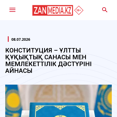
08.07.2026
КОНСТИТУЦИЯ – ҰЛТТЫҢ
ҚҰҚЫҚТЫҚ САНАСЫ МЕН
МЕМЛЕКЕТТІЛІК ДӘСТҮРІНІҢ
АЙНАСЫ