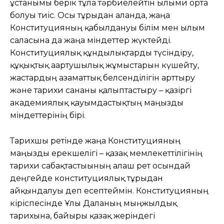
ұстанымы берік тұлға тәрбиелейтін ғылыми орта
болуы тиіс. Осы тұрғыдан алғанда, жаңа
Конституцияның қабылдануы білім мен ғылым
саласына да жаңа міндеттер жүктейді.
Конституциялық құндылықтарды түсіндіру,
құқықтық ағартушылық жұмыстарын күшейту,
жастардың азаматтық белсенділігін арттыру
және тарихи сананы қалыптастыру – қазіргі
академиялық қауымдастықтың маңызды
міндеттерінің бірі.
Тарихшы ретінде жаңа Конституцияның
маңызды ерекшелігі – қазақ мемлекеттілігінің
тарихи сабақтастығының алғаш рет осындай
деңгейде конституциялық тұрғыдан
айқындалуы деп есептеймін. Конституцияның
кіріспесінде Ұлы Даланың мыңжылдық
тарихына, байырғы қазақ жеріндегі