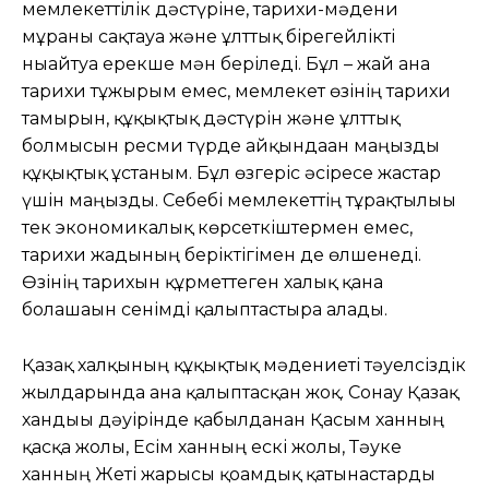
мемлекеттілік дәстүріне, тарихи-мәдени
мұраны сақтауға және ұлттық бірегейлікті
нығайтуға ерекше мән беріледі. Бұл – жай ғана
тарихи тұжырым емес, мемлекет өзінің тарихи
тамырын, құқықтық дәстүрін және ұлттық
болмысын ресми түрде айқындаған маңызды
құқықтық ұстаным. Бұл өзгеріс әсіресе жастар
үшін маңызды. Себебі мемлекеттің тұрақтылығы
тек экономикалық көрсеткіштермен емес,
тарихи жадының беріктігімен де өлшенеді.
Өзінің тарихын құрметтеген халық қана
болашағын сенімді қалыптастыра алады.
Қазақ халқының құқықтық мәдениеті тәуелсіздік
жылдарында ғана қалыптасқан жоқ. Сонау Қазақ
хандығы дәуірінде қабылданған Қасым ханның
қасқа жолы, Есім ханның ескі жолы, Тәуке
ханның Жеті жарғысы қоғамдық қатынастарды