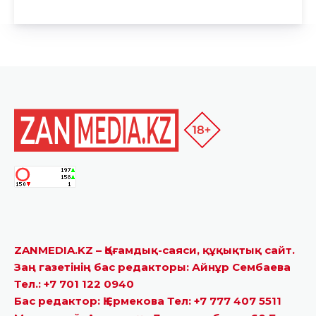
ZANMEDIA.KZ – Қоғамдық-саяси, құқықтық сайт.
Заң газетінің бас редакторы: Айнұр Сембаева
Тел.: +7 701 122 0940
Бас редактор: Қ.Ермекова Тел: +7 777 407 5511