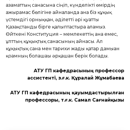
азаматтың санасына сіңіп, күнделікті өмірдің
ажырамас бөлігіне айналғанда ғана біз құқық
үстемдігі орныққан, әділетті әрі қуатты
Қазақстанды бірге қалыптастыра аламыз.
Өйткені Конституция – мемлекеттің ғана емес,
ұлттың құқықтық санасының айнасы. Ал
құқықтық сана мен тарихи жады қатар дамыған
қоғамның болашағы әрқашан берік болады.
АТУ ӘГП кафедрасының профессор
ассистенті, з.ғ.к. Құралай Жұмабаева
АТУ ӘГП кафедрасының қауымдастырылған
профессоры, т.ғ.к. Самал Сағнайқызы