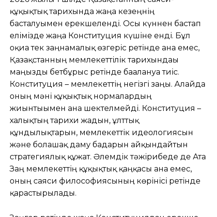
құқықтық тарихында жаңа кезеңнің
басталуымен ерекшеленді. Осы күннен бастап
елімізде жаңа Конституция күшіне енді. Бұл
оқиға тек заңнамалық өзгеріс ретінде ғана емес,
Қазақстанның мемлекеттілік тарихындағы
маңызды бетбұрыс ретінде бағалануға тиіс.
Конституция – мемлекеттің негізгі заңы. Алайда
оның мәні құқықтық нормалардың
жиынтығымен ғана шектелмейді. Конституция –
халықтың тарихи жадын, ұлттық
құндылықтарын, мемлекеттік идеологиясын
және болашақ даму бағдарын айқындайтын
стратегиялық құжат. Әлемдік тәжірибеде де Ата
Заң мемлекеттің құқықтық қаңқасы ғана емес,
оның саяси философиясының көрінісі ретінде
қарастырылады.