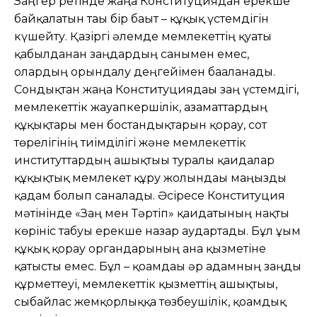
Заңгер ретінде жаңа Конституциядан ерекше
байқалатын тағы бір бағыт – құқық үстемдігін
күшейту. Қазіргі әлемде мемлекеттің қуаты
қабылданған заңдардың санымен емес,
олардың орындалу деңгейімен бағаланады.
Сондықтан жаңа Конституциядағы заң үстемдігі,
мемлекеттік жауапкершілік, азаматтардың
құқықтары мен бостандықтарын қорғау, сот
төрелігінің тиімділігі және мемлекеттік
институттардың ашықтығы туралы қағидалар
құқықтық мемлекет құру жолындағы маңызды
қадам болып саналады. Әсіресе Конституция
мәтінінде «Заң мен Тәртіп» қағидатының нақты
көрініс табуы ерекше назар аудартады. Бұл ұғым
құқық қорғау органдарының ғана қызметіне
қатысты емес. Бұл – қоғамдағы әр адамның заңды
құрметтеуі, мемлекеттік қызметтің ашықтығы,
сыбайлас жемқорлыққа төзбеушілік, қоғамдық