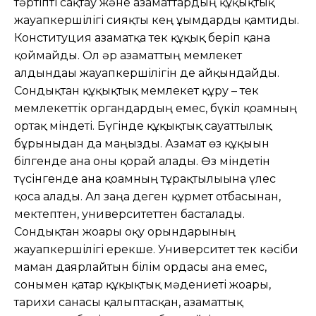
тәртіпті сақтау және азаматтардың құқықтық
жауапкершілігі сияқты кең ұғымдарды қамтиды.
Конституция азаматқа тек құқық беріп қана
қоймайды. Ол әр азаматтың мемлекет
алдындағы жауапкершілігін де айқындайды.
Сондықтан құқықтық мемлекет құру – тек
мемлекеттік органдардың емес, бүкіл қоғамның
ортақ міндеті. Бүгінде құқықтық сауаттылық
бұрынғыдан да маңызды. Азамат өз құқығын
білгенде ғана оны қорғай алады. Өз міндетін
түсінгенде ғана қоғамның тұрақтылығына үлес
қоса алады. Ал заңға деген құрмет отбасынан,
мектептен, университеттен басталады.
Сондықтан жоғары оқу орындарының
жауапкершілігі ерекше. Университет тек кәсіби
маман даярлайтын білім ордасы ғана емес,
сонымен қатар құқықтық мәдениеті жоғары,
тарихи санасы қалыптасқан, азаматтық