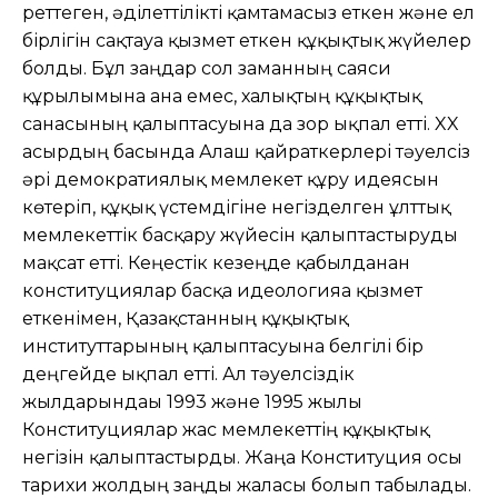
реттеген, әділеттілікті қамтамасыз еткен және ел
бірлігін сақтауға қызмет еткен құқықтық жүйелер
болды. Бұл заңдар сол заманның саяси
құрылымына ғана емес, халықтың құқықтық
санасының қалыптасуына да зор ықпал етті. XX
ғасырдың басында Алаш қайраткерлері тәуелсіз
әрі демократиялық мемлекет құру идеясын
көтеріп, құқық үстемдігіне негізделген ұлттық
мемлекеттік басқару жүйесін қалыптастыруды
мақсат етті. Кеңестік кезеңде қабылданған
конституциялар басқа идеологияға қызмет
еткенімен, Қазақстанның құқықтық
институттарының қалыптасуына белгілі бір
деңгейде ықпал етті. Ал тәуелсіздік
жылдарындағы 1993 және 1995 жылғы
Конституциялар жас мемлекеттің құқықтық
негізін қалыптастырды. Жаңа Конституция осы
тарихи жолдың заңды жалғасы болып табылады.