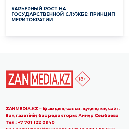
ZANMEDIA.KZ – Қоғамдық-саяси, құқықтық сайт.
Заң газетінің бас редакторы: Айнұр Сембаева
Тел.: +7 701 122 0940