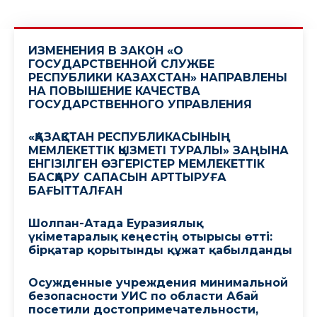
ИЗМЕНЕНИЯ В ЗАКОН «О
ГОСУДАРСТВЕННОЙ СЛУЖБЕ
РЕСПУБЛИКИ КАЗАХСТАН» НАПРАВЛЕНЫ
НА ПОВЫШЕНИЕ КАЧЕСТВА
ГОСУДАРСТВЕННОГО УПРАВЛЕНИЯ
«ҚАЗАҚСТАН РЕСПУБЛИКАСЫНЫҢ
МЕМЛЕКЕТТІК ҚЫЗМЕТІ ТУРАЛЫ» ЗАҢЫНА
ЕНГІЗІЛГЕН ӨЗГЕРІСТЕР МЕМЛЕКЕТТІК
БАСҚАРУ САПАСЫН АРТТЫРУҒА
БАҒЫТТАЛҒАН
Шолпан-Атада Еуразиялық
үкіметаралық кеңестің отырысы өтті:
бірқатар қорытынды құжат қабылданды
Осужденные учреждения минимальной
безопасности УИС по области Абай
посетили достопримечательности,