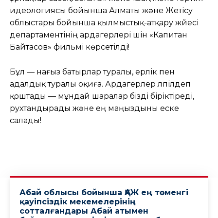
идеологиясы бойынша Алматы және Жетісу
облыстары бойынша қылмыстық-атқару жүйесі
департаментінің ардагерлері үшін «Капитан
Байтасов» фильмі көрсетілді!
Бұл — нағыз батырлар туралы, ерлік пен
адалдық туралы оқиға. Ардагерлер лүпілдеп
қоштады — мұндай шаралар бізді біріктіреді,
рухтандырады және ең маңыздыны еске
салады!
Абай облысы бойынша ҚАЖ ең төменгі
қауіпсіздік мекемелерінің
сотталғандары Абай атымен