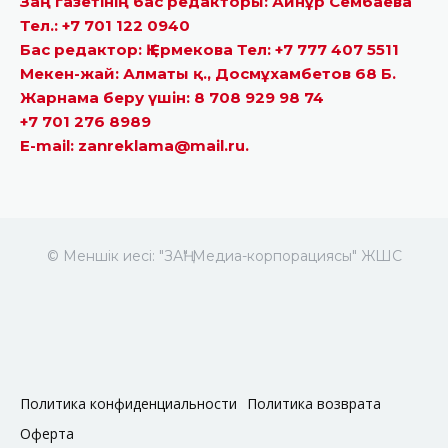
Заң газетінің бас редакторы: Айнұр Сембаева
Тел.: +7 701 122 0940
Бас редактор: Қ.Ермекова Тел: +7 777 407 5511
Мекен-жай: Алматы қ., Досмұхамбетов 68 Б.
Жарнама беру үшін: 8 708 929 98 74
+7 701 276 8989
E-mail: zanreklama@mail.ru.
© Меншік иесі: "ЗАҢ" Медиа-корпорациясы" ЖШС
Политика конфиденциальности
Политика возврата
Оферта