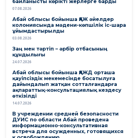
байланысты көрікті жерлерге барды
07.08.2026
Абай облысы бойынша ҚАЖ әйелдер
колониясында мәдени-көпшілік іс-шара
ұйымдастырылды
03.08.2026
Заң мен тәртіп – әрбір отбасының
құндылығы
24.07.2026
Абай облысы бойынша ҚАЖД орташа
қауіпсіздік мекемесінде босатылуға
дайындалып жатқан сотталғандарға
ақпараттық-консультациялық кездесу
өткізілді
14.07.2026
В учреждении средней безопасности
ДУИС по области Абай проведена
информационно-консультативная
встреча для осужденных, готовящихся
к освобождению