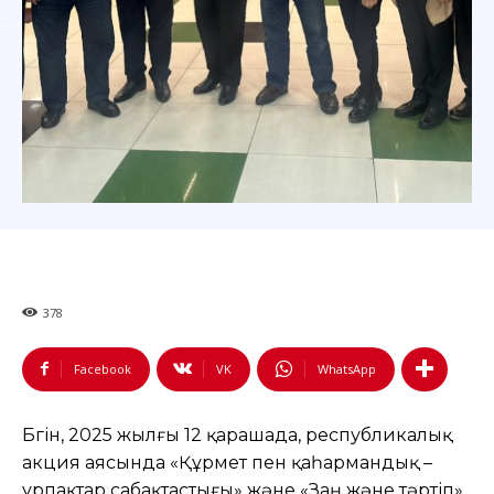
378
Facebook
VK
WhatsApp
Бүгін, 2025 жылғы 12 қарашада, республикалық
акция аясында «Құрмет пен қаһармандық –
ұрпақтар сабақтастығы» және «Заң және тәртіп»