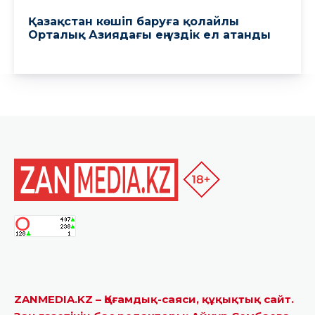
ZANMEDIA.KZ – Қоғамдық-саяси, құқықтық сайт.