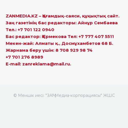
ZANMEDIA.KZ – Қоғамдық-саяси, құқықтық сайт.
Заң газетінің бас редакторы: Айнұр Сембаева
Тел.: +7 701 122 0940
Бас редактор: Қ.Ермекова Тел: +7 777 407 5511
Мекен-жай: Алматы қ., Досмұхамбетов 68 Б.
Жарнама беру үшін: 8 708 929 98 74
+7 701 276 8989
E-mail: zanreklama@mail.ru.
© Меншік иесі: "ЗАҢ" Медиа-корпорациясы" ЖШС