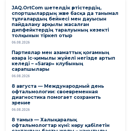
JAQ.OrtCom шетелдік әртістердің,
спортшылардың және басқа да танымал
тұлғалардың бейнесі мен дауысын
пайдалану арқылы жасалған
дипфейктердің таралуының кезекті
толқынын тіркеп отыр
06.08.2026
Партиялар мен азаматтық қоғамның
өзара іс-қимылы жүйелі негізде артып
келеді – «Sarap» клубының
сарапшылары
06.08.2026
8 августа — Международный день
офтальмологии: своевременная
диагностика помогает сохранить
зрение
06.08.2026
8 тамыз — Халықаралық
офтальмологтар күні: көру қабілетін
сақтаудың басты жолы – уақытылы