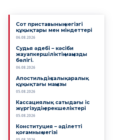
Сот приставының негізгі
құқықтары мен міндеттері
06.08.2026
Судья әдебі – кәсіби
жауапкершіліктің маңызды
бөлігі.
06.08.2026
Апостильдің халықаралық
құқықтағы маңызы
05.08.2026
Кассациялық сатыдағы іс
жүргізудің ерекшеліктері
05.08.2026
Конституция – әділетті
қоғамның негізі
05.08.2026