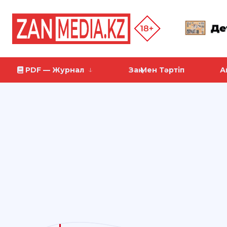
PDF — Журнал
Заң Мен Тәртіп
А