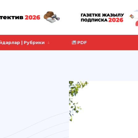
йдарлар | Рубрики
PDF