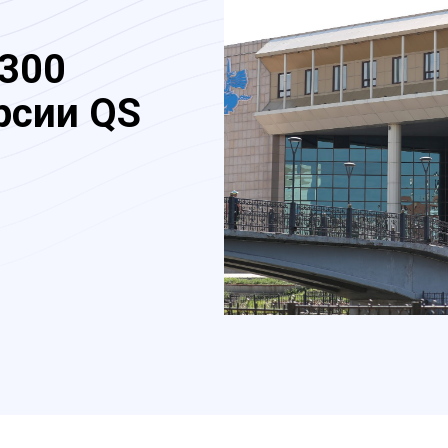
-300
рсии QS