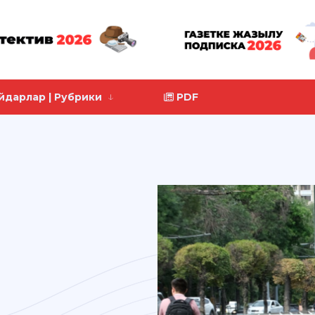
йдарлар | Рубрики
PDF