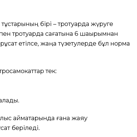
тұстарының бірі – тротуарда жүруге
тпен тротуарда сағатына 6 шақырымнан
ұқсат етілсе, жаңа түзетулерде бұл норма
тросамокаттар тек:
 алады.
ғалыс аймақтарында ғана жаяу
сат беріледі.