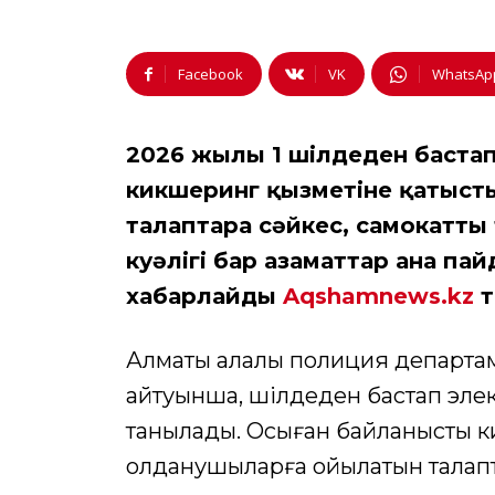
Facebook
VK
WhatsAp
2026 жылғы 1 шілдеден баста
кикшеринг қызметіне қатысты
талаптарға сәйкес, самокатты
куәлігі бар азаматтар ғана па
хабарлайды
Aqshamnews.kz
т
Алматы қалалық полиция департам
айтуынша, шілдеден бастап элект
танылады. Осыған байланысты 
қолданушыларға қойылатын талап