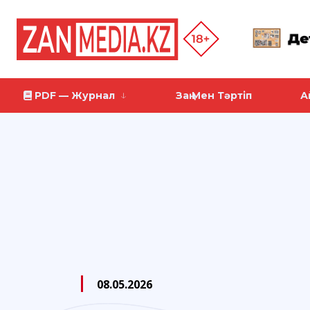
PDF — Журнал
Заң Мен Тәртіп
А
08.05.2026