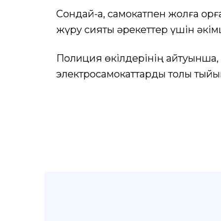
Сондай-ақ, самокатпен жолға қор
жүру сияқты әрекеттер үшін әкім
Полиция өкілдерінің айтуынша, б
электросамокаттарды толық тыйым