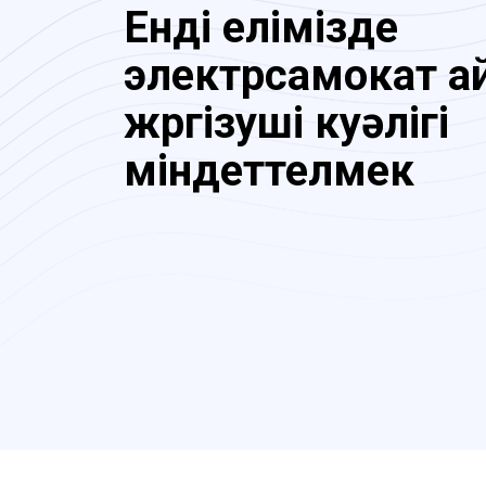
Енді елімізде
электрсамокат ай
жүргізуші куәлігі
міндеттелмек