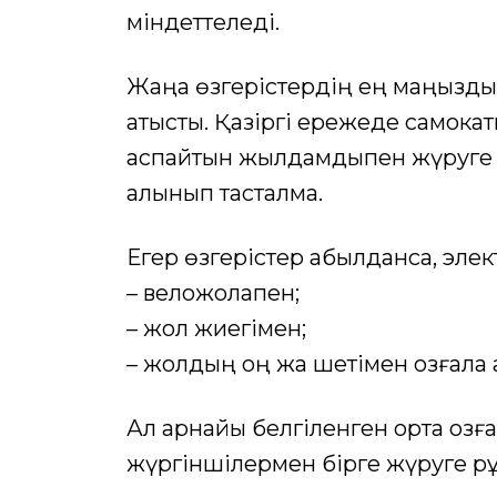
міндеттеледі.
Жаңа өзгерістердің ең маңызды 
қатысты. Қазіргі ережеде самока
аспайтын жылдамдықпен жүруге р
алынып тасталмақ.
Егер өзгерістер қабылданса, элек
– веложолақпен;
– жол жиегімен;
– жолдың оң жақ шетімен қозғала
Ал арнайы белгіленген ортақ қоз
жүргіншілермен бірге жүруге рұқ