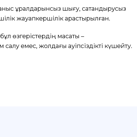
ғаныс құралдарынсыз шығу, сақтандырусыз
шілік жауапкершілік қарастырылған.
ұл өзгерістердің мақсаты –
 салу емес, жолдағы қауіпсіздікті күшейту.