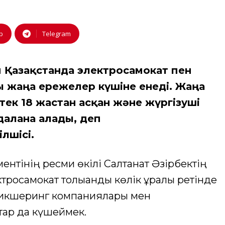
p
Telegram
п Қазақстанда электросамокат пен
 жаңа ережелер күшіне енеді. Жаңа
 тек 18 жастан асқан және жүргізуші
йдалана алады, деп
ілшісі.
ентінің ресми өкілі Салтанат Әзірбектің
росамокат толыққанды көлік құралы ретінде
кикшеринг компаниялары мен
тар да күшеймек.