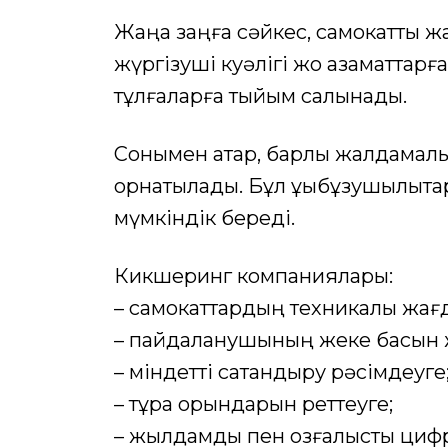
Жаңа заңға сәйкес, самокатты ж
жүргізуші куәлігі жоқ азаматтарғ
тұлғаларға тыйым салынады.
Сонымен қатар, барлық жалдамал
орнатылады. Бұл құқықбұзушылықт
мүмкіндік береді.
Кикшеринг компаниялары:
– самокаттардың техникалық жағд
– пайдаланушының жеке басын жә
– міндетті сақтандыру рәсімдеуге
– тұрақ орындарын реттеуге;
– жылдамдық пен қозғалысты цифрл