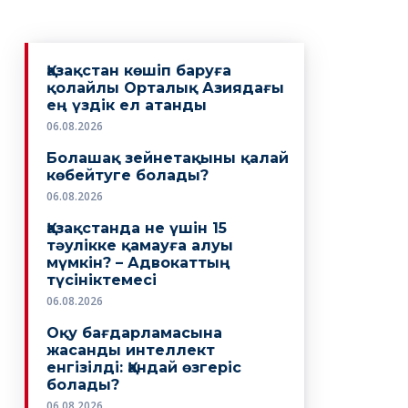
Қазақстан көшіп баруға
қолайлы Орталық Азиядағы
ең үздік ел атанды
06.08.2026
Болашақ зейнетақыны қалай
көбейтуге болады?
06.08.2026
Қазақстанда не үшін 15
тәулікке қамауға алуы
мүмкін? – Адвокаттың
түсініктемесі
06.08.2026
Оқу бағдарламасына
жасанды интеллект
енгізілді: Қандай өзгеріс
болады?
06.08.2026