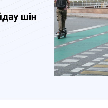
дау үшін