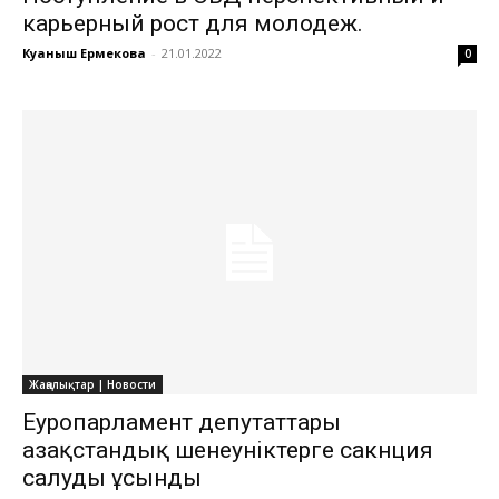
карьерный рост для молодеж.
Куаныш Ермекова
-
21.01.2022
0
Жаңалықтар | Новости
Еуропарламент депутаттары
Қазақстандық шенеуніктерге сакнция
салуды ұсынды