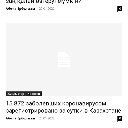
заң қалай өзгеруі мүмкін?
Ақбота Ерболқызы
-
20.01.2022
0
Жаңалықтар | Новости
15 872 заболевших коронавирусом
зарегистрировано за сутки в Казахстане
Ақбота Ерболқызы
-
20.01.2022
0