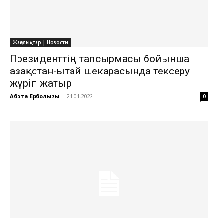
Жаңалықтар | Новости
Президенттің тапсырмасы бойынша
Қазақстан-Қытай шекарасында тексеру
жүріп жатыр
Ақбота Ерболқызы
-
21.01.2022
0