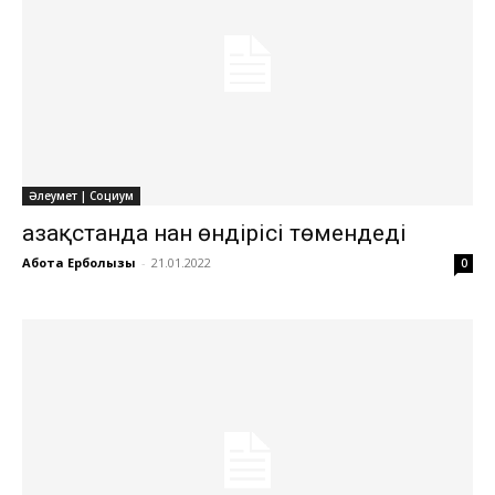
Әлеумет | Социум
Қазақстанда нан өндірісі төмендеді
Ақбота Ерболқызы
-
21.01.2022
0