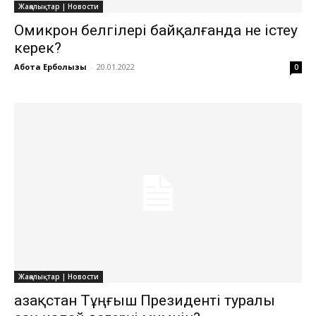
Жаңалықтар | Новости
Омикрон белгілері байқалғанда не істеу
керек?
Ақбота Ерболқызы
-
20.01.2022
0
Жаңалықтар | Новости
Қазақстан Тұңғыш Президенті туралы