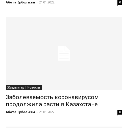
Ақбота Ерболқызы
-
21.01.2022
0
Жаңалықтар | Новости
Заболеваемость коронавирусом
продолжила расти в Казахстане
Ақбота Ерболқызы
-
21.01.2022
0