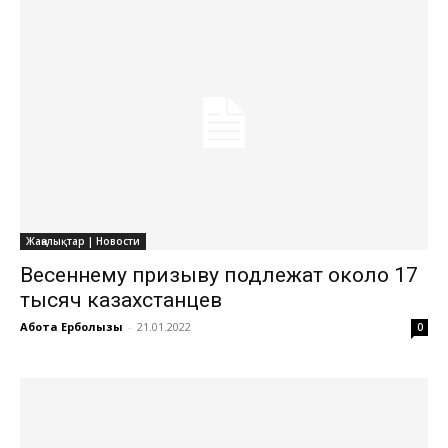
Жаңалықтар | Новости
Весеннему призыву подлежат около 17
тысяч казахстанцев
Ақбота Ерболқызы
-
21.01.2022
0