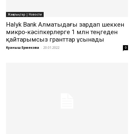
Жаңалықтар | Новости
Halyk Bank Алматыдағы зардап шеккен
микро-кәсіпкерлерге 1 млн теңгеден
қайтарымсыз гранттар ұсынады
Куаныш Ермекова
-
20.01.2022
0