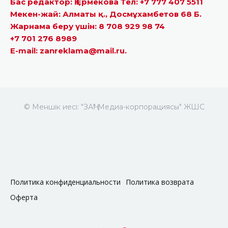
Бас редактор: Қ.Ермекова Тел: +7 777 407 5511
Мекен-жай: Алматы қ., Досмұхамбетов 68 Б.
Жарнама беру үшін: 8 708 929 98 74
+7 701 276 8989
E-mail: zanreklama@mail.ru.
© Меншік иесі: "ЗАҢ" Медиа-корпорациясы" ЖШС
Политика конфиденциальности
Политика возврата
Оферта