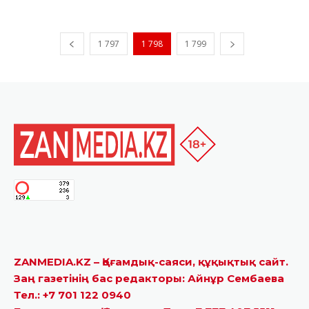
1 797
1 798
1 799
ZANMEDIA.KZ – Қоғамдық-саяси, құқықтық сайт.
Заң газетінің бас редакторы: Айнұр Сембаева
Тел.: +7 701 122 0940