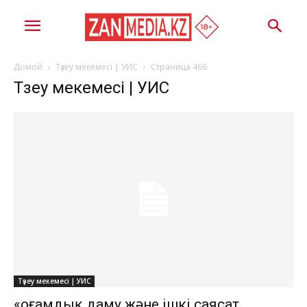
Домой
Түзеу мекемесі | УИС
Страница 466
Түзеу мекемесі | УИС
Түзеу мекемесі | УИС
«Қоғамдық даму және ішкі саясат