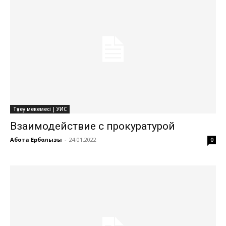
Түзеу мекемесі | УИС
Взаимодействие с прокуратурой
Ақбота Ерболқызы
-
24.01.2022
0