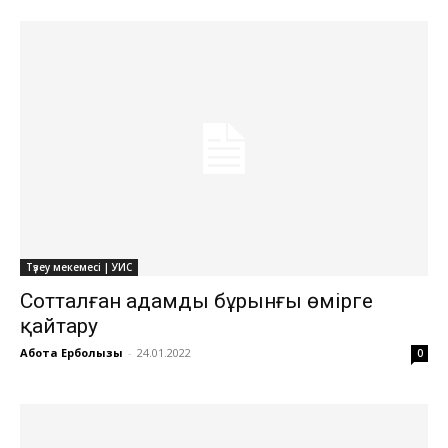
Түзеу мекемесі | УИС
Сотталған адамды бұрынғы өмірге
қайтару
Ақбота Ерболқызы
-
24.01.2022
0