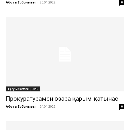
Ақбота Ерболқызы
-
25.01.2022
0
Түзеу мекемесі | УИС
Прокуратурамен өзара қарым-қатынас
Ақбота Ерболқызы
-
24.01.2022
0