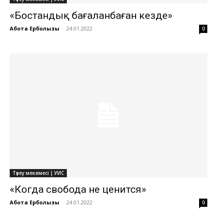
«Бостандық бағаланбаған кезде»
Ақбота Ерболқызы
-
24.01.2022
0
Түзеу мекемесі | УИС
«Когда свобода не ценится»
Ақбота Ерболқызы
-
24.01.2022
0