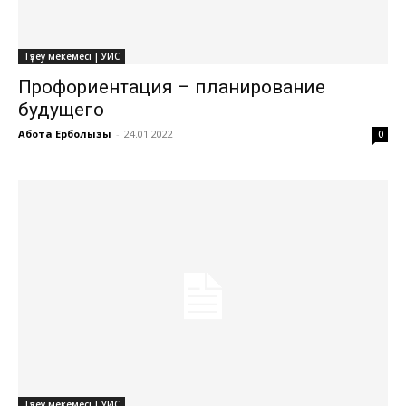
Түзеу мекемесі | УИС
Профориентация – планирование
будущего
Ақбота Ерболқызы
-
24.01.2022
0
Түзеу мекемесі | УИС