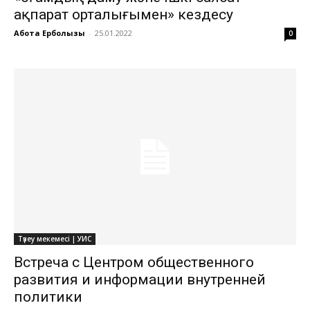
ақпарат орталығымен» кездесу
Ақбота Ерболқызы
-
25.01.2022
0
Түзеу мекемесі | УИС
Встреча с Центром общественного
развития и информации внутренней
политики