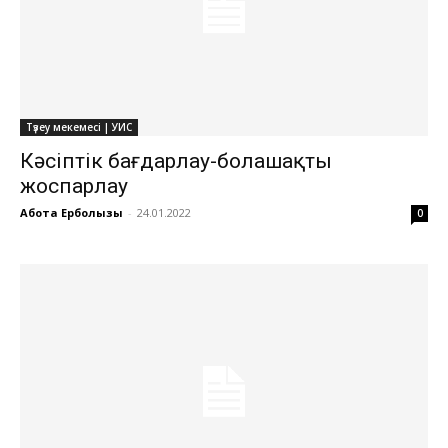
Түзеу мекемесі | УИС
Кәсіптік бағдарлау-болашақты
жоспарлау
Ақбота Ерболқызы
-
24.01.2022
0