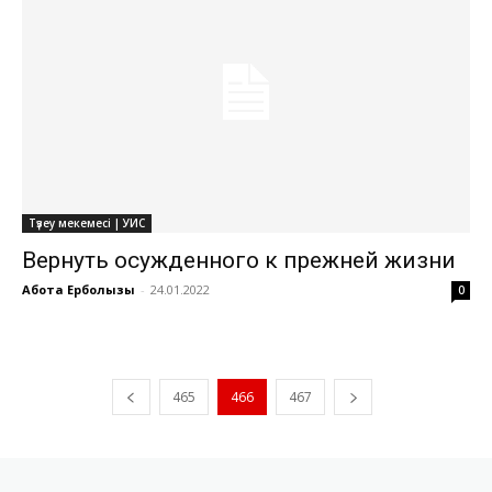
Түзеу мекемесі | УИС
Вернуть осужденного к прежней жизни
Ақбота Ерболқызы
-
24.01.2022
0
465
466
467