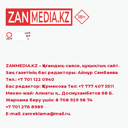
ZANMEDIA.KZ – Қоғамдық-саяси, құқықтық сайт.
Заң газетінің бас редакторы: Айнұр Сембаева
Тел.: +7 701 122 0940
Бас редактор: Қ.Ермекова Тел: +7 777 407 5511
Мекен-жай: Алматы қ., Досмұхамбетов 68 Б.
Жарнама беру үшін: 8 708 929 98 74
+7 701 276 8989
E-mail: zanreklama@mail.ru.