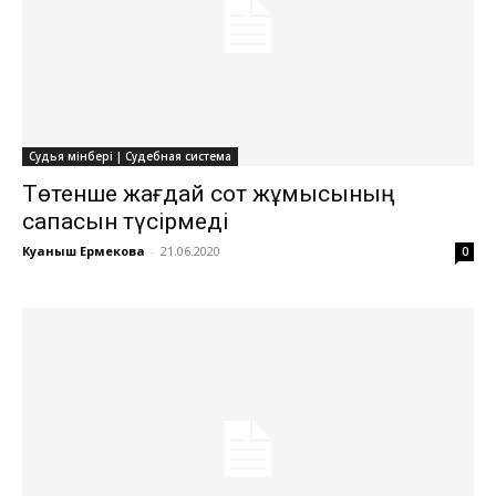
Судья мінбері | Судебная система
Төтенше жағдай сот жұмысының
сапасын түсірмеді
Куаныш Ермекова
-
21.06.2020
0