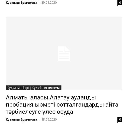
Куаныш Ермекова
-
19.06.2020
0
Судья мінбері | Судебная система
Алматы қаласы Алатау аудандық
пробация қызметі сотталғандарды қайта
тәрбиелеуге үлес қосуда
Куаныш Ермекова
-
18.06.2020
0