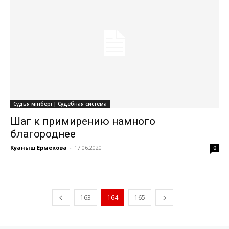
Судья мінбері | Судебная система
Шаг к примирению намного
благороднее
Куаныш Ермекова
-
17.06.2020
0
163
164
165