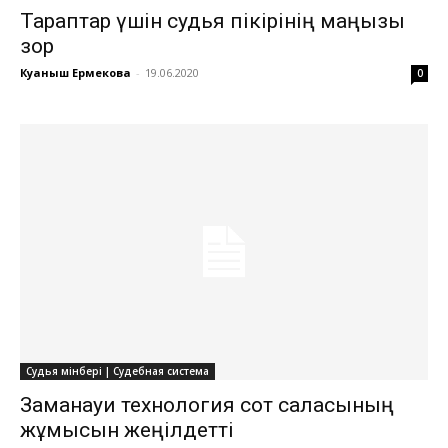
Тараптар үшін судья пікірінің маңызы
зор
Куаныш Ермекова
-
19.06.2020
0
Судья мінбері | Судебная система
Заманауи технология сот саласының
жұмысын жеңілдетті