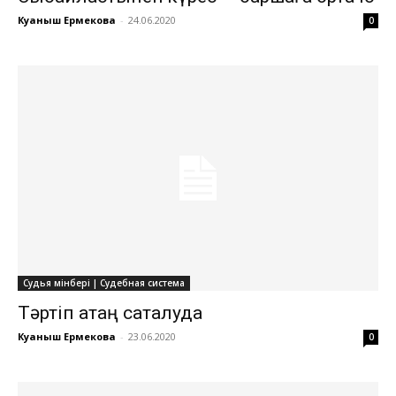
Куаныш Ермекова
-
24.06.2020
0
Судья мінбері | Судебная система
Тәртіп қатаң сақталуда
Куаныш Ермекова
-
23.06.2020
0