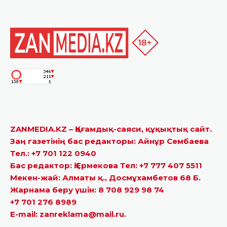
ZANMEDIA.KZ – Қоғамдық-саяси, құқықтық сайт.
Заң газетінің бас редакторы: Айнұр Сембаева
Тел.: +7 701 122 0940
Бас редактор: Қ.Ермекова Тел: +7 777 407 5511
Мекен-жай: Алматы қ., Досмұхамбетов 68 Б.
Жарнама беру үшін: 8 708 929 98 74
+7 701 276 8989
E-mail: zanreklama@mail.ru.