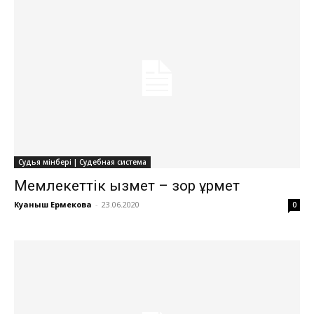
Судья мінбері | Судебная система
Мемлекеттік қызмет – зор құрмет
Куаныш Ермекова
-
23.06.2020
0