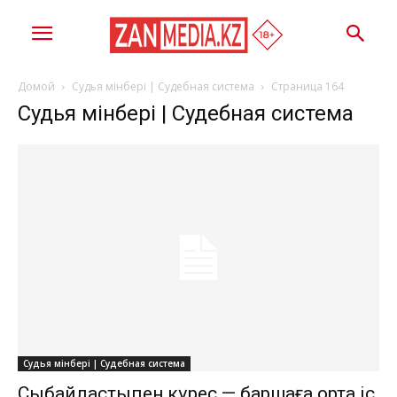
Домой
Судья мінбері | Судебная система
Страница 164
Судья мінбері | Судебная система
Судья мінбері | Судебная система
Сыбайластықпен күрес — баршаға ортақ іс