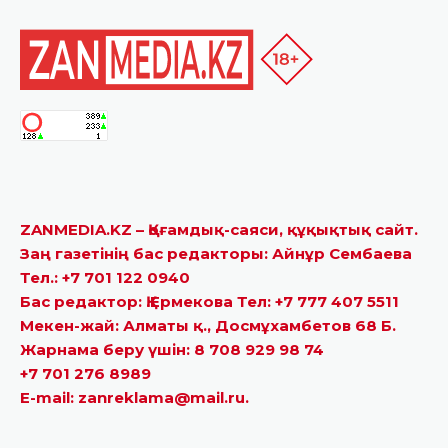
ZANMEDIA.KZ – Қоғамдық-саяси, құқықтық сайт.
Заң газетінің бас редакторы: Айнұр Сембаева
Тел.: +7 701 122 0940
Бас редактор: Қ.Ермекова Тел: +7 777 407 5511
Мекен-жай: Алматы қ., Досмұхамбетов 68 Б.
Жарнама беру үшін: 8 708 929 98 74
+7 701 276 8989
E-mail: zanreklama@mail.ru.