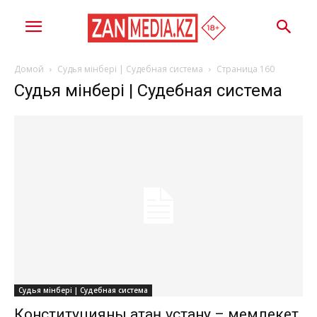
Домой
Судья мінбері | Судебная система
Страница 160
Судья мінбері | Судебная система
Судья мінбері | Судебная система
Конституцияны қатаң ұстану – мемлекет