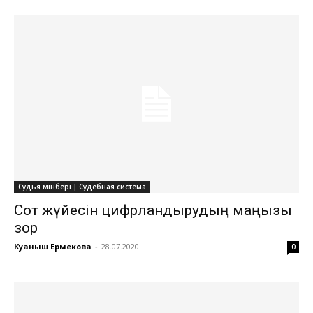
Судья мінбері | Судебная система
Сот жүйесін цифрландырудың маңызы
зор
Куаныш Ермекова
-
28.07.2020
0