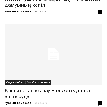
дамуының кепілі
Куаныш Ермекова
-
18.08.2020
0
Судья мінбері | Судебная система
Қашықтықтан іс қарау – қолжетімділікті
арттыруда
Куаныш Ермекова
-
08.08.2020
0