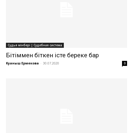
Судья мінбері | Судебная система
Бітіммен біткен істе береке бар
Куаныш Ермекова
-
30.07.2020
0