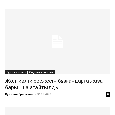
Судья мінбері | Судебная система
Жол-көлік ережесін бұзғандарға жаза
барынша қатайтылды
Куаныш Ермекова
-
06.08.2020
0