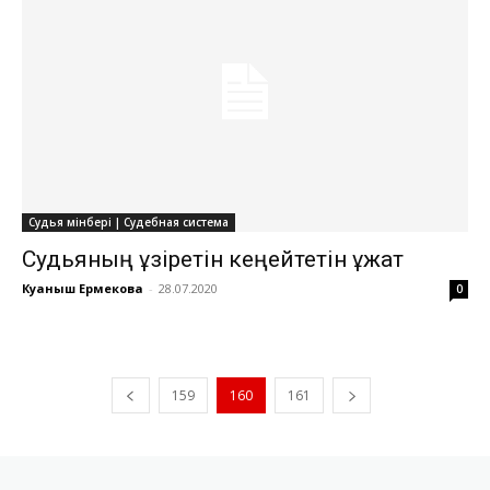
Судья мінбері | Судебная система
Судьяның құзіретін кеңейтетін құжат
Куаныш Ермекова
-
28.07.2020
0
159
160
161