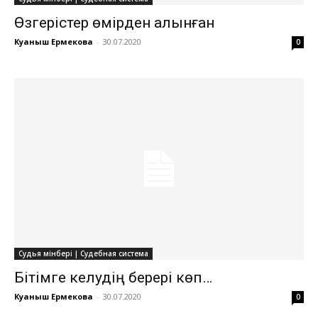
Өзгерістер өмірден алынған
Куаныш Ермекова
-
30.07.2020
0
Судья мінбері | Судебная система
Бітімге келудің берері көп…
Куаныш Ермекова
-
30.07.2020
0