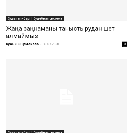
Судья мінбері | Судебная система
Жаңа заңнаманы таныстырудан шет
қалмаймыз
Куаныш Ермекова
-
30.07.2020
0
Судья мінбері | Судебная система