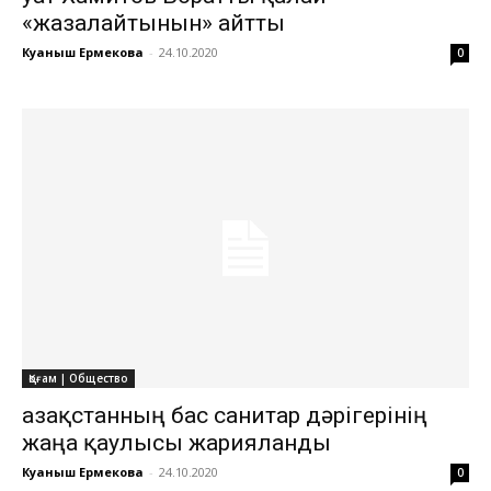
«жазалайтынын» айтты
Куаныш Ермекова
-
24.10.2020
0
Қоғам | Общество
Қазақстанның бас санитар дәрігерінің
жаңа қаулысы жарияланды
Куаныш Ермекова
-
24.10.2020
0