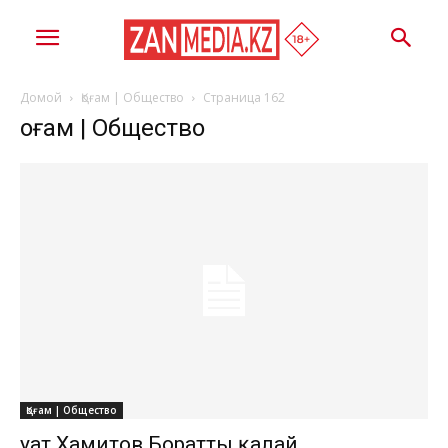
Домой
Қоғам | Общество
Страница 162
Қоғам | Общество
Қоғам | Общество
Қуат Хамитов Боратты қалай