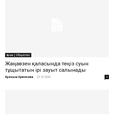
Қоғам | Общество
Жаңаөзен қаласында теңіз суын
тұщытатын ірі зауыт салынады
Куаныш Ермекова
-
23.10.2020
0