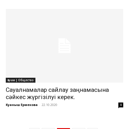
Қоғам | Общество
Сауалнамалар сайлау заңнамасына
сәйкес жүргізілуі керек.
Куаныш Ермекова
-
22.10.2020
0