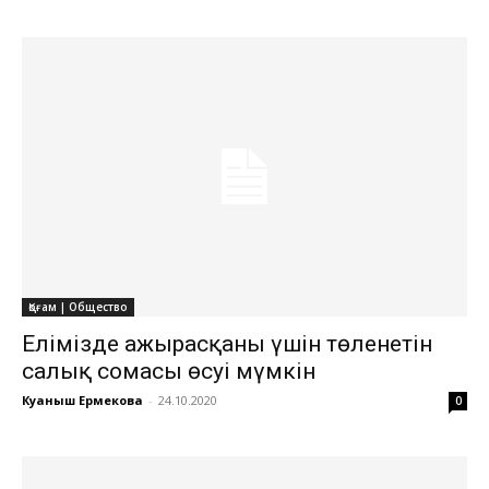
Қоғам | Общество
Елімізде ажырасқаны үшін төленетін
салық сомасы өсуі мүмкін
Куаныш Ермекова
-
24.10.2020
0