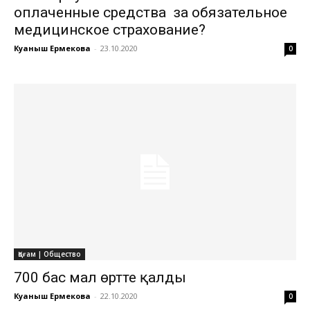
оплаченные средства за обязательное
медицинское страхование?
Куаныш Ермекова
-
23.10.2020
0
Қоғам | Общество
700 бас мал өртте қалды
Куаныш Ермекова
-
22.10.2020
0