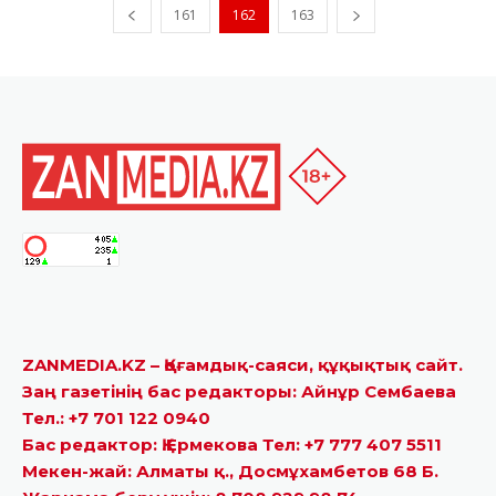
161
162
163
ZANMEDIA.KZ – Қоғамдық-саяси, құқықтық сайт.
Заң газетінің бас редакторы: Айнұр Сембаева
Тел.: +7 701 122 0940
Бас редактор: Қ.Ермекова Тел: +7 777 407 5511
Мекен-жай: Алматы қ., Досмұхамбетов 68 Б.