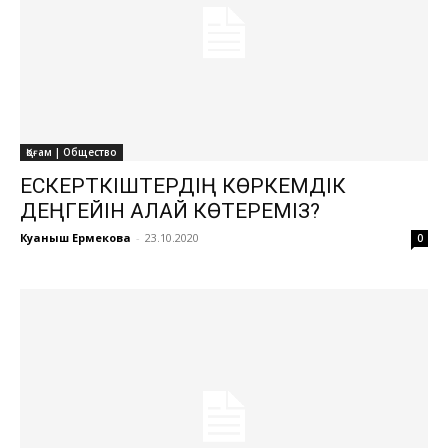
Қоғам | Общество
ЕСКЕРТКІШТЕРДІҢ КӨРКЕМДІК
ДЕҢГЕЙІН ҚАЛАЙ КӨТЕРЕМІЗ?
Куаныш Ермекова
-
23.10.2020
0