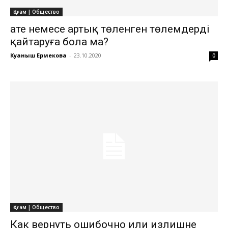
Қоғам | Общество
Қате немесе артық төленген төлемдерді
қайтаруға бола ма?
Куаныш Ермекова
-
23.10.2020
0
Қоғам | Общество
Как вернуть ошибочно или излишне