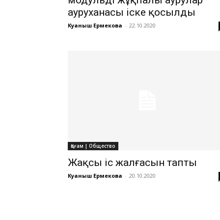
ауруханасы іске қосылды
Куаныш Ермекова
-
22.10.2020
Қоғам | Общество
Жақсы іс жалғасын тапты
Куаныш Ермекова
-
20.10.2020