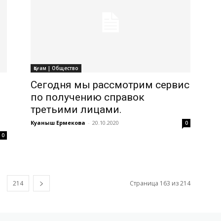
Қоғам | Общество
Сегодня мы рассмотрим сервис
по получению справок
третьими лицами.
Куаныш Ермекова
-
20.10.2020
0
0
214
Страница 163 из 214