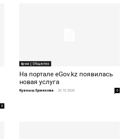
Қоғам | Общество
На портале eGov.kz появилась
новая услуга
Куаныш Ермекова
-
20.10.2020
0
0