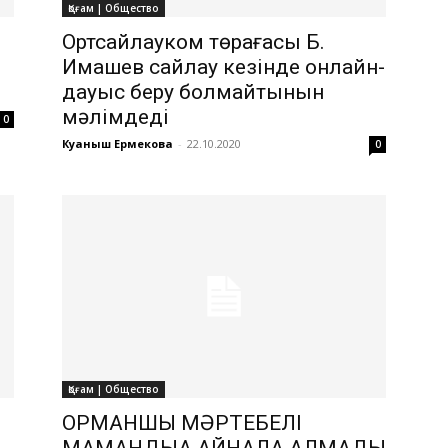
Қоғам | Общество
Ортсайлауком төрағасы Б.
Имашев сайлау кезінде онлайн-
дауыс беру болмайтынын
мәлімдеді
0
Куаныш Ермекова
-
22.10.2020
0
Қоғам | Общество
ОРМАНШЫ МӘРТЕБЕЛІ
МАМАНДЫҚҚА АЙНАЛА АЛМАДЫ