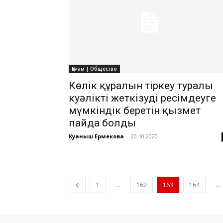
Қоғам | Общество
Көлік құралын тіркеу туралы
куәлікті жеткізуді ресімдеуге
мүмкіндік беретін қызмет
пайда болды
Куаныш Ермекова
-
20.10.2020
...
...
1
162
163
164