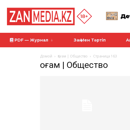
PDF — Журнал
Заң Мен Тәртіп
А
Домой
Қоғам | Общество
Страница 163
Қоғам | Общество