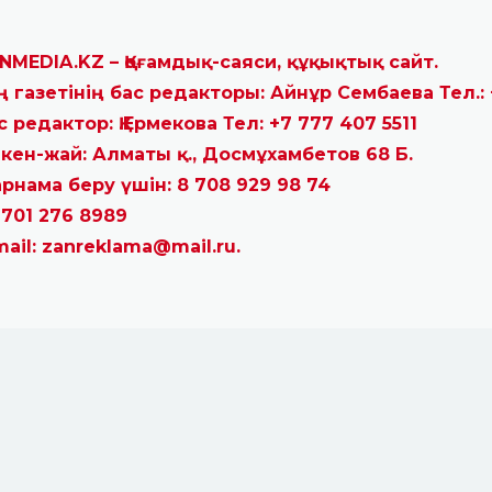
NMEDIA.KZ – Қоғамдық-саяси, құқықтық сайт.
ң газетінің бас редакторы: Айнұр Сембаева Тел.: 
с редактор: Қ.Ермекова Тел: +7 777 407 5511
кен-жай: Алматы қ., Досмұхамбетов 68 Б.
рнама беру үшін: 8 708 929 98 74
 701 276 8989
mail: zanreklama@mail.ru.