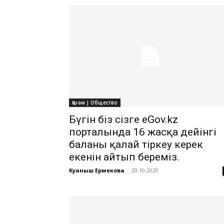
Қоғам | Общество
️Бүгін біз сізге eGov.kz
порталында 16 жасқа дейінгі
баланы қалай тіркеу керек
екенін айтып береміз.
Куаныш Ермекова
-
20.10.2020