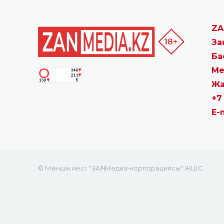
ZA
За
Ба
Ме
Жа
+7
E-
© Меншік иесі: "ЗАҢ" Медиа-корпорациясы" ЖШС