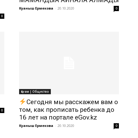
Куаныш Ермекова
-
20.10.2020
0
0
Қоғам | Общество
Сегодня мы расскажем вам о
том, как прописать ребенка до
0
16 лет на портале eGov.kz
Куаныш Ермекова
-
20.10.2020
0