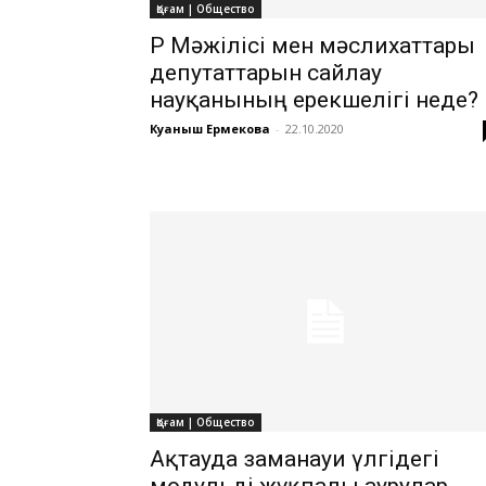
Қоғам | Общество
ҚР Мәжілісі мен мәслихаттары
депутаттарын сайлау
науқанының ерекшелігі неде?
Куаныш Ермекова
-
22.10.2020
Қоғам | Общество
Ақтауда заманауи үлгідегі
модульді жұқпалы аурулар