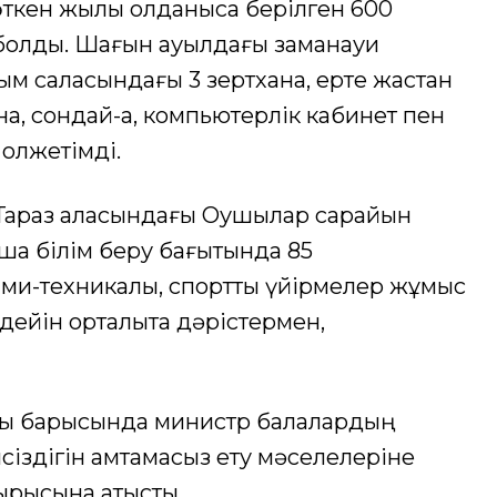
кен жылы қолданысқа берілген 600
болды. Шағын ауылдағы заманауи
ым саласындағы 3 зертхана, ерте жастан
а, сондай-ақ, компьютерлік кабинет пен
қолжетімді.
Тараз қаласындағы Оқушылар сарайын
ша білім беру бағытында 85
ми-техникалық, спорттық үйірмелер жұмыс
дейін орталықта дәрістермен,
ы барысында министр балалардың
іпсіздігін қамтамасыз ету мәселелеріне
ырысына қатысты.