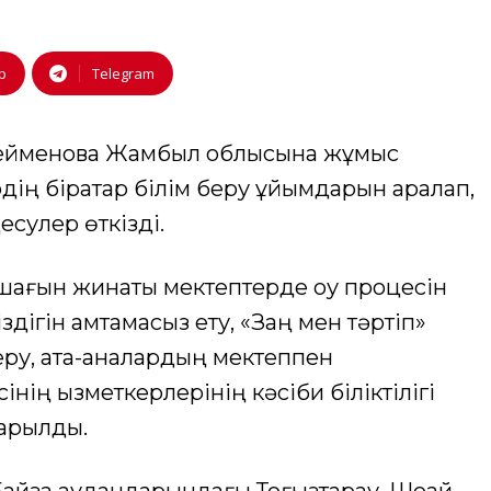
p
Telegram
үлейменова Жамбыл облысына жұмыс
ің бірқатар білім беру ұйымдарын аралап,
сулер өткізді.
 шағын жинақты мектептерде оқу процесін
дігін қамтамасыз ету, «Заң мен тәртіп»
 беру, ата-аналардың мектеппен
інің қызметкерлерінің кәсіби біліктілігі
арылды.