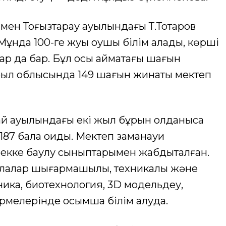
ен Тоғызтарау ауылындағы Т.Тоқтаров
ұнда 100-ге жуық оқушы білім алады, көрші
ар да бар. Бұл осы аймақтағы шағын
был облысында 149 шағын жинақты мектеп
ай ауылындағы екі жыл бұрын қолданысқа
187 бала оқиды. Мектеп заманауи
бекке баулу сыныптарымен жабдықталған.
алалар шығармашылық, техникалық және
ника, биотехнология, 3D модельдеу,
рмелерінде қосымша білім алуда.