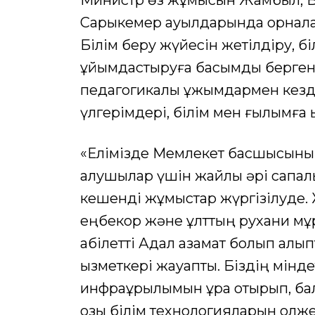
Министр өз жұмысын Жамбыл, Ба
Сарыкемер ауылдарында орналас
Білім беру жүйесін жетілдіру, бі
ұйымдастыруға басымдық берген
педагогикалық ұжымдармен кездес
үлгерімдері, білім мен ғылымға 
«Елімізде Мемлекет басшысының
алушылар үшін жайлы әрі сапалы
кешенді жұмыстар жүргізілуде. 
еңбекқор және ұлттың рухани мұр
қабілетті Адал азамат болып қалы
қызметкері жауапты. Біздің мінде
инфрақұрылымын құра отырып, ба
озық білім технологияларын қолж