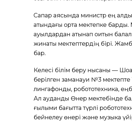
Сапар аясында министр ең алдым
атындағы орта мектепке барды. М
ауылдардан қатынап оқитын балал
жинақты мектептердің бірі. Жам
бар.
Келесі білім беру нысаны — Шоқ
берілген заманауи №3 мектепте 
лингафондық, робототехника, ең
Ал аудандық Өнер мектебінде б
ғылыми бағытта түрлі робототех
бейнелеу өнері және музыка үйі