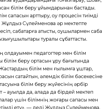
йзақ аудандарындағы Тоғызтарау, Шоқай,
қан білім беру ұйымдарынан бастады.
лім сапасын арттыру, оқу процесін тиімді
 Жұлдыз Сүлейменова әр мектепте
іп, сабақтарға қатысты, оқушылармен сабақ
қызығушылықтары туралы сұқбаттасты.
 қолдауымен педагогтер мен білім
 білім беру ортасын құру бағытында
Жастардың білім мен ғылымға құштар,
асын сақтайтын, әлемдік білім бәсекесіне
птасуына білім беру жүйесінің әрбір
т – ауылда да, қалада да бірдей мектеп
лалар үшін білімнің жоғары сапасы мен
етімді ету», — деді Жұлдыз Сүлейменова.