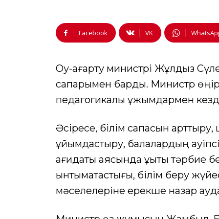
Facebook
VK
WhatsAp
Оқу-ағарту министрі Жұлдыз С
сапарымен барды. Министр өңірд
педагогикалық ұжымдармен кезде
Әсіресе, білім сапасын арттыру,
ұйымдастыру, балалардың қауіпсіз
қағидаты аясында құқықтық тәрбие
ынтымақтастығы, білім беру жүйес
мәселелеріне ерекше назар ауд