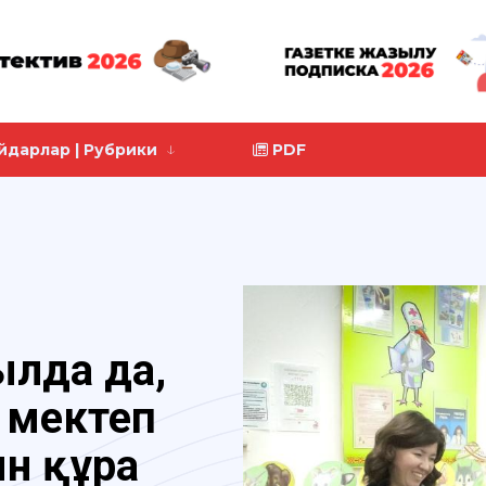
йдарлар | Рубрики
PDF
уылда да,
 мектеп
н құра