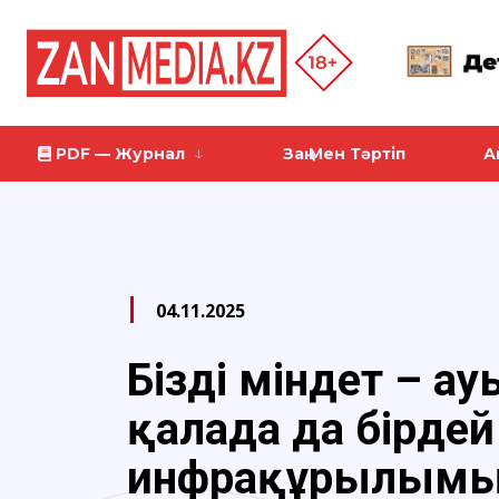
PDF — Журнал
Заң Мен Тәртіп
А
04.11.2025
Біздің міндет – а
қалада да бірдей
инфрақұрылымы