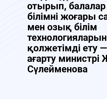
отырып, балалар
білімнің жоғары 
мен озық білім
технологияларын
қолжетімді ету —
ағарту министрі
Сүлейменова