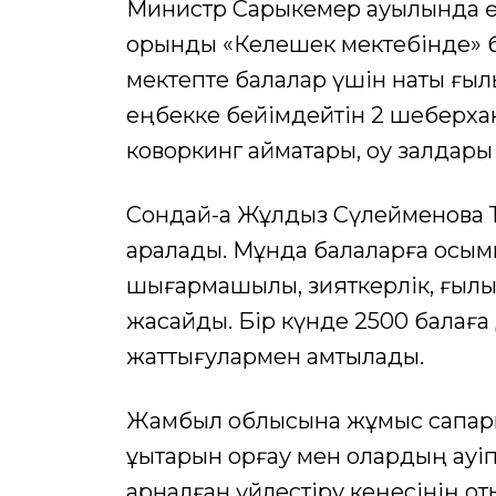
Министр Сарыкемер ауылында өт
орындық «Келешек мектебінде» 
мектепте балалар үшін нақты ғыл
еңбекке бейімдейтін 2 шеберхан
коворкинг аймақтары, оқу залдары 
Сондай-ақ Жұлдыз Сүлейменова 
аралады. Мұнда балаларға қосым
шығармашылық, зияткерлік, ғылы
жасайды. Бір күнде 2500 балаға 
жаттығулармен қамтылады.
Жамбыл облысына жұмыс сапар
құқықтарын қорғау мен олардың қау
арналған үйлестіру кеңесінің от