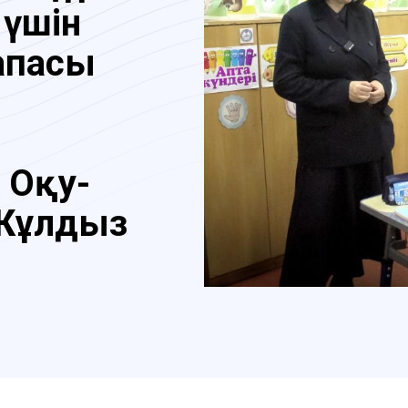
 үшін
сапасы
 Оқу-
 Жұлдыз