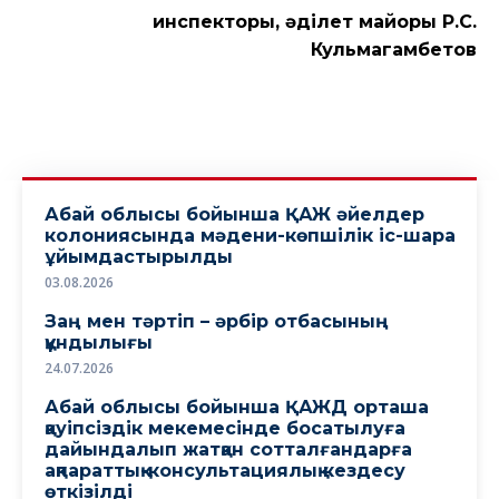
инспекторы, әділет майоры Р.С.
Кульмагамбетов
Абай облысы бойынша ҚАЖ әйелдер
колониясында мәдени-көпшілік іс-шара
ұйымдастырылды
03.08.2026
Заң мен тәртіп – әрбір отбасының
құндылығы
24.07.2026
Абай облысы бойынша ҚАЖД орташа
қауіпсіздік мекемесінде босатылуға
дайындалып жатқан сотталғандарға
ақпараттық-консультациялық кездесу
өткізілді