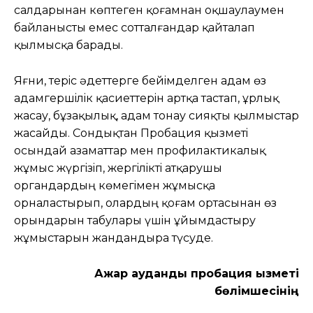
салдарынан көптеген қоғамнан оқшаулаумен
байланысты емес сотталғандар қайталап
қылмысқа барады.
Яғни, терiс әдеттерге бейiмделген адам өз
адамгершiлiк қасиеттерiн артқа тастап, ұрлық
жасау, бұзақылық, адам тонау сияқты қылмыстар
жасайды. Сондықтан Пробация қызметi
осындай азаматтар мен профилактикалық
жұмыс жүргiзiп, жергiлiктi атқарушы
органдардың көмегiмен жұмысқа
орналастырып, олардың қоғам ортасынан өз
орындарын табулары үшiн ұйымдастыру
жұмыстарын жандандыра түсуде.
Ақжар аудандық пробация қызметі
бөлімшесінің