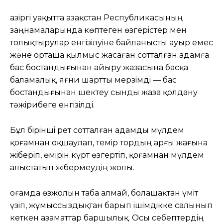
Қазiргi уақытта Қазақстан Республикасының
заңнамаларында көптеген өзгерiстер мен
толықтырулар енгiзiлуiне байланысты ауыр емес
және орташа қылмыс жасаған сотталған адамға
бас бостандығынан айыру жазасына басқа
баламалық, яғни шартты мерзiмдi — бас
бостандығынан шектеу сынды жаза қолдану
тәжiрибеге енгiзiлді.
Бұл бiрiншi рет сотталған адамды мүлдем
қоғамнан оқшаулап, темiр тордың арғы жағына
жiберiп, өмiрiн күрт өзгертiп, қоғамнан мүлдем
алыстатып жiбермеудiң жолы.
Қоғамда өзжолын таба алмай, болашақтан үмiт
үзiп, жұмыссыздықтан барып iшiмдiкке салынып
кеткен азаматтар баршылық. Осы себептердiң