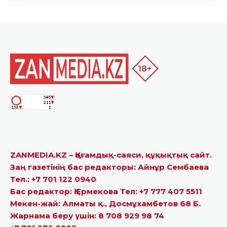
ZANMEDIA.KZ – Қоғамдық-саяси, құқықтық сайт.
Заң газетінің бас редакторы: Айнұр Сембаева
Тел.: +7 701 122 0940
Бас редактор: Қ.Ермекова Тел: +7 777 407 5511
Мекен-жай: Алматы қ., Досмұхамбетов 68 Б.
Жарнама беру үшін: 8 708 929 98 74