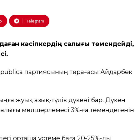
p
Telegram
даған кәсіпкердің салығы төмендейді,
сі.
espublica партиясының төрағасы Айдарбек
ңға жуық азық-түлік дүкені бар. Дүкен
 салығы мөлшерлемесі 3%-ға төмендегенін
дегі орташа үстеме баға 20-25%-ды