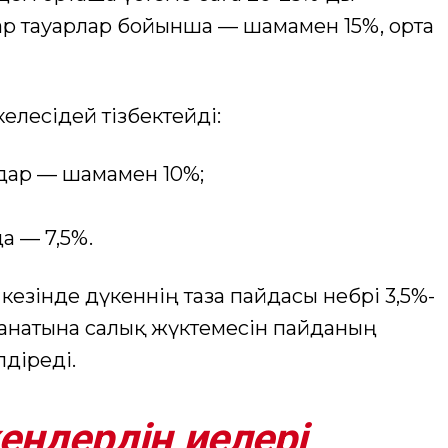
бар тауарлар бойынша — шамамен 15%, орта
лесідей тізбектейді:
ндар — шамамен 10%;
да — 7,5%.
кезінде дүкеннің таза пайдасы небәрі 3,5%-
санатына салық жүктемесін пайданың
діреді.
ндердің иелері,