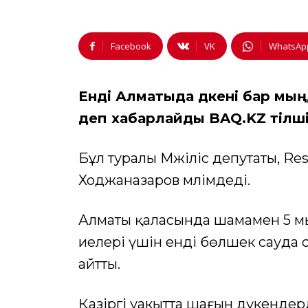
Facebook
VK
WhatsAp
Енді Алматыда дүкені бар мың
деп хабарлайды BAQ.KZ тілші
Бұл туралы Мәжіліс депутаты, R
Ходжаназаров мәлімдеді.
Алматы қаласында шамамен 5 мы
иелері үшін енді бөлшек сауда
айтты.
Қазіргі уакытта шағын дүкендер