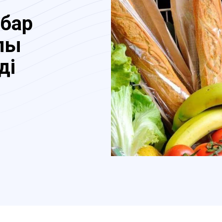
 бар
лық
ді