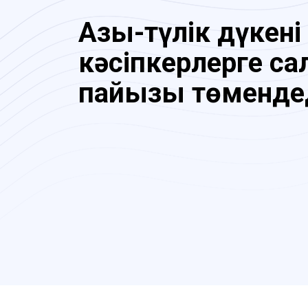
Азық-түлік дүкені
кәсіпкерлерге са
пайызы төменде