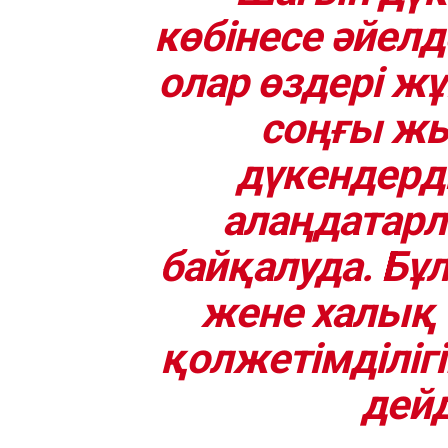
көбінесе әйелд
олар өздері жұ
соңғы ж
дүкендер
алаңдатар
байқалуда. Бұ
жене халық 
қолжетімділігі
дейд