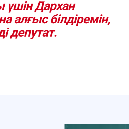
 үшін Дархан
а алғыс білдіремін,
ді депутат.