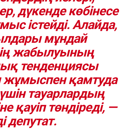
ер, дүкенде көбінесе
мыс істейді. Алайда,
ылдары мұндай
дің жабылуының
лық тенденциясы
л жұмыспен қамтуда
үшін тауарлардың
не қауіп төндіреді, —
і депутат.