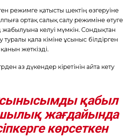
ген режимге қатысты шектің өзгеруіне
алпыға ортақ салық салу режиміне өтуге
 жабылуына әкелуі мүмкін. Сондықтан
туралы қала әкіміне ұсыныс білдірген
қанын жеткізді.
ден аз дүкендер кіретінін айта кету
 ұсынысымды қабыл
тшылық жағдайында
іпкерге көрсеткен