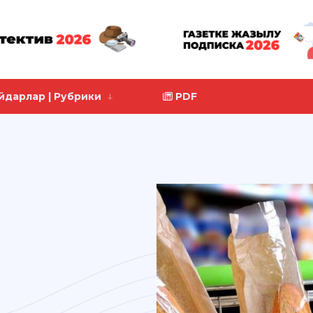
йдарлар | Рубрики
PDF