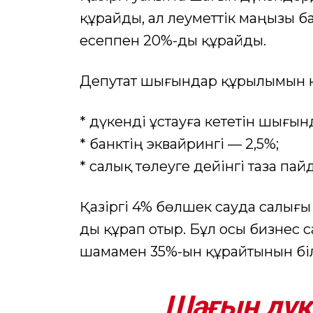
құрайды, ал әлеуметтік маңызы 
есеппен 20%-ды құрайды.
Депутат шығындар құрылымын ке
* дүкенді ұстауға кететін шығы
* банктің эквайрингі — 2,5%;
* салық төлеуге дейінгі таза пай
Қазіргі 4% бөлшек сауда салығы 
ды құрап отыр. Бұл осы бизнес 
шамамен 35%-ын құрайтынын біл
Шағын дүке