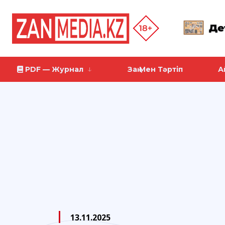
PDF — Журнал
Заң Мен Тәртіп
А
13.11.2025