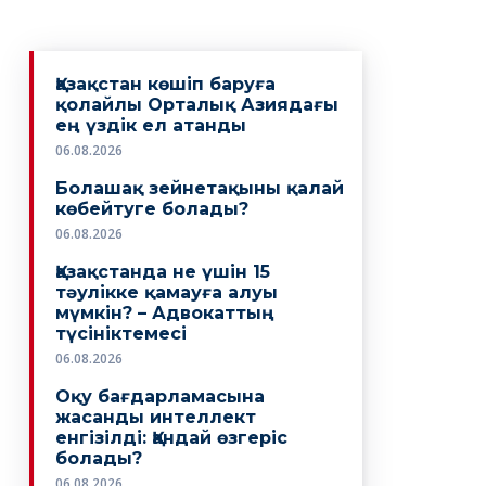
Қазақстан көшіп баруға
қолайлы Орталық Азиядағы
ең үздік ел атанды
06.08.2026
Болашақ зейнетақыны қалай
көбейтуге болады?
06.08.2026
Қазақстанда не үшін 15
тәулікке қамауға алуы
мүмкін? – Адвокаттың
түсініктемесі
06.08.2026
Оқу бағдарламасына
жасанды интеллект
енгізілді: Қандай өзгеріс
болады?
06.08.2026