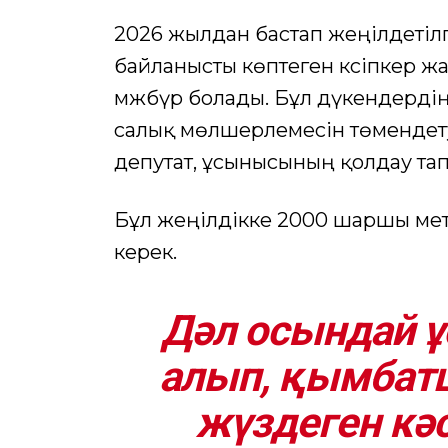
2026 жылдан бастап жеңілдетіл
байланысты көптеген кәсіпкер ж
мәжбүр болады. Бұл дүкендердің
салық мөлшерлемесін төмендету 
депутат, ұсынысының қолдау тап
Бұл жеңілдікке 2000 шаршы метр
керек.
Дәл осындай
алып, қымба
жүздеген кәс