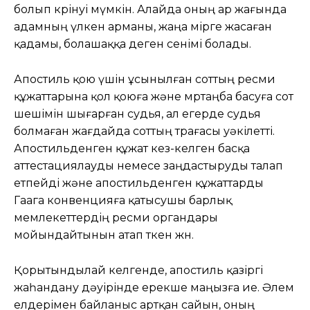
болып көрінуі мүмкін. Алайда оның ар жағында
адамның үлкен арманы, жаңа өмірге жасаған
қадамы, болашаққа деген сенімі болады.
Апостиль қою үшін ұсынылған соттың ресми
құжаттарына қол қоюға және мөртаңба басуға сот
шешімін шығарған судья, ал егерде судья
болмаған жағдайда соттың төрағасы уәкілетті.
Апостильденген құжат кез-келген басқа
аттестациялауды немесе заңдастыруды талап
етпейді және апостильденген құжаттарды
Гаага конвенцияға қатысушы барлық
мемлекеттердің ресми органдары
мойындайтынын атап өткен жөн.
Қорытындылай келгенде, апостиль қазіргі
жаһандану дәуірінде ерекше маңызға ие. Әлем
елдерімен байланыс артқан сайын, оның