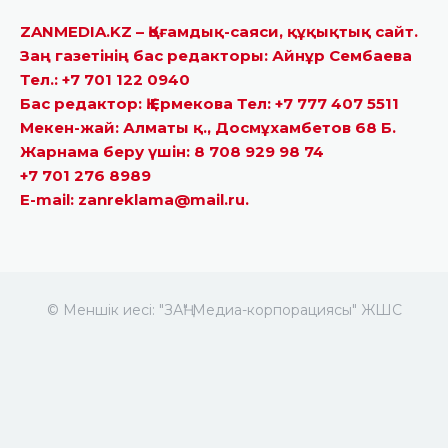
ZANMEDIA.KZ – Қоғамдық-саяси, құқықтық сайт.
Заң газетінің бас редакторы: Айнұр Сембаева
Тел.: +7 701 122 0940
Бас редактор: Қ.Ермекова Тел: +7 777 407 5511
Мекен-жай: Алматы қ., Досмұхамбетов 68 Б.
Жарнама беру үшін: 8 708 929 98 74
+7 701 276 8989
E-mail: zanreklama@mail.ru.
© Меншік иесі: "ЗАҢ" Медиа-корпорациясы" ЖШС