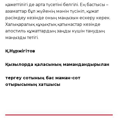
қажеттілігі де арта түсетіні белгілі. Ең бастысы –
азаматтар бұл жүйенің мәнін түсініп, құжат
рәсімдеу кезінде оның маңызын ескеру керек.
Халықаралық құқықтық қатынастар кезінде
апостиль құжаттардың заңды күшін танудың
маңызды тетігі.
Қ.Нұржігітов
Қызылорда қаласының мамандандырылған
тергеу сотының бас маман-сот
отырысының хатшысы