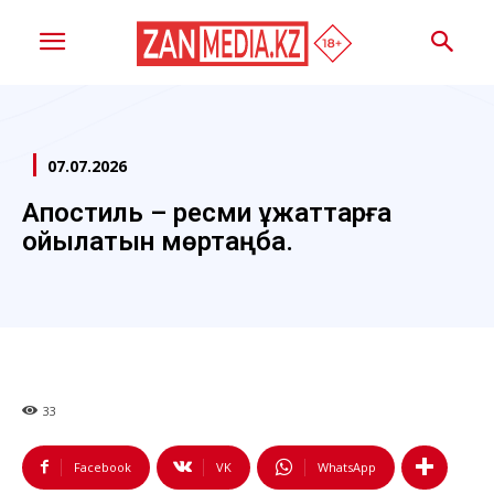
07.07.2026
Апостиль – ресми құжаттарға
қойылатын мөртаңба.
33
Facebook
VK
WhatsApp