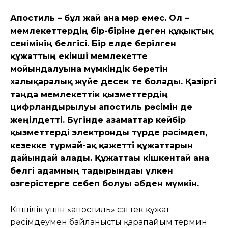
Апостиль – бұл жай ғана мөр емес. Ол –
мемлекеттердің бір-біріне деген құқықтық
сенімінің белгісі. Бір елде берілген
құжаттың екінші мемлекетте
мойындалуына мүмкіндік беретін
халықаралық жүйе десек те болады. Қазіргі
таңда мемлекеттік қызметтердің
цифрландырылуы апостиль рәсімін де
жеңілдетті. Бүгінде азаматтар кейбір
қызметтерді электронды түрде рәсімдеп,
кезекке тұрмай-ақ қажетті құжаттарын
дайындай алады. Құжаттағы кішкентай ғана
белгі адамның тағдырындағы үлкен
өзгерістерге себеп болуы әбден мүмкін.
Көпшілік үшін «апостиль» сөзі тек құжат
рәсімдеумен байланысты қарапайым термин