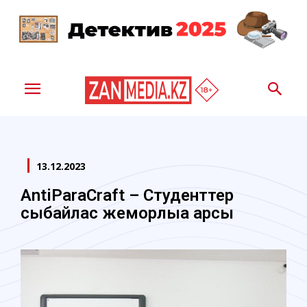
13.12.2023
AntiParaCraft – Cтуденттер
сыбайлас жемқорлыққа қарсы