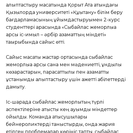
қалыптастыру мақсатында Қорқыт Ата атындағы
Қызылорда университеті «Құқықтану» білім беру
бағдарламасының ұйымдастыруымен 2-курс
студенттері арасында «Сыбайлас жемқорлыққа
қарсы іс-қимыл – әрбір азаматтың міндеті»
тақырыбында сайыс өтті.
Сайыс мақсаты жастар ортасында сыбайлас
жемқорлыққа қарсы сана мен мәдениетті, құндылық
көзқарастарын, парасаттылық пен азаматтық
ұстанымды қалыптастыру үшін қажетті қабілеттерді
дамыту.
Іс-шарада сыбайлас жемқорлықтың түрлі
аспектілеріне қатысты кең ауқымды міндеттер
қойылды. Команда қатысушылары
бейнероликтерді таныстырды, онда жария
етілген проблемалар көрініс тапты, сыбайлас