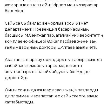
жемқорлыққа қатысты ой-пікірлер мен көзқарастар
білдірілді.
Сайысқа Сыбайлас жемқорлыққа қарсы қызмет
департаменті Превенция басқармасының
басшысы М.Сейтжаппар, аталған университеттің
комплаенс-офицері Ә.Жаппасбаев және заң
ғылымдарының докторы Е.Алтаев қазылық етті.
Аталған іс-шара оқу орындарының қабырғасында
сыбайлас жемқорлыққа қарсы мәдениетті
қалыптастырып қана қоймай, құқықтық білімді де
дәріптейді.
Ойын соңында қазылар алқасы жеңімпаздарды
дипломмен марапаттап, әр сайыскерге алғыс
хат табыстады.