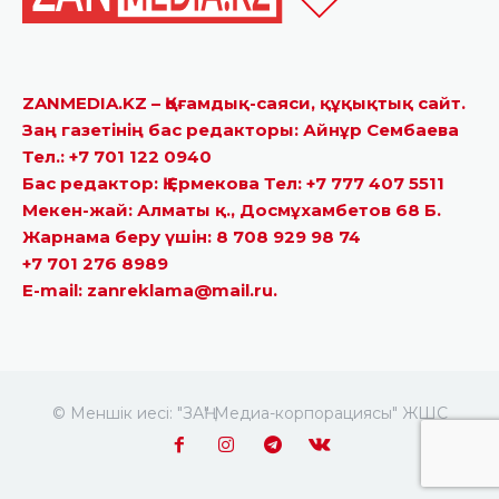
ZANMEDIA.KZ – Қоғамдық-саяси, құқықтық сайт.
Заң газетінің бас редакторы: Айнұр Сембаева
Тел.: +7 701 122 0940
Бас редактор: Қ.Ермекова Тел: +7 777 407 5511
Мекен-жай: Алматы қ., Досмұхамбетов 68 Б.
Жарнама беру үшін: 8 708 929 98 74
+7 701 276 8989
E-mail: zanreklama@mail.ru.
© Меншік иесі: "ЗАҢ" Медиа-корпорациясы" ЖШС