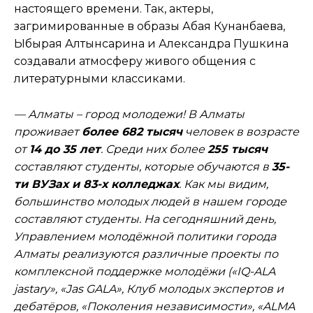
настоящего времени. Так, актеры,
загримированные в образы Абая Кунанбаева,
Ыбырая Алтынсарина и Александра Пушкина
создавали атмосферу живого общения с
литературными классиками.
— Алматы – город молодежи! В Алматы
проживает
более 682 тысяч
человек в возрасте
от
14 до 35 лет
. Среди них более
255 тысяч
составляют студенты, которые обучаются в
35-
ти ВУЗах и 83-х колледжах
. Как мы видим,
большинство молодых людей в нашем городе
составляют студенты. На сегодняшний день,
Управлением молодёжной политики города
Алматы реализуются различные проекты по
комплексной поддержке молодёжи («IQ-ALA
jastary», «Jas GALA», Клуб молодых экспертов и
дебатёров, «Поколения независимости», «ALMA