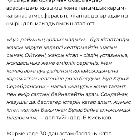
Қисықов авторлар мен оқырмандар
арасындағы қызықты және танымдық қарым-
қатынас атмосферасын, кітаптардың әр адамның
өміріндегі маңыздылығын атап өтті.
«Ауа-райының қолайсыздығы – бұл кітаптарды
жақсы көруге кедергі келтірмейтін шағын
сынақ. Өйткені, жақсы кітап – сіздің ұстазыңыз,
жолдасыңыз және өмірлік серігіңіз. Мен
қонақтарға ауа-райының қолайсыздығына
қарамастан келгеніне риза болдым. Бұл Юрий
Серебрянский
– нағыз «жазуды» және талант
пен өмір салтын бейнелейтін адам. Сондай-ақ
жазушы да, баспагер істерін қатар алып, жұмыс
істеп жатқан Бақытжан Бұхарбайға алғысымды
білдіремін»,
— деп түйіндеді Б.Қисықов.
Жәрмеңкеде 30-дан астам баспаның кітап