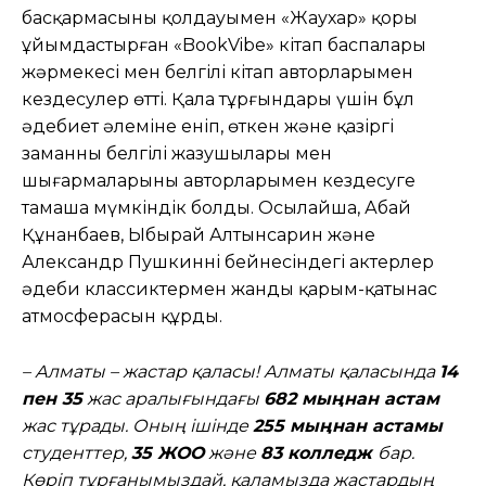
басқармасының қолдауымен «Жаухар» қоры
ұйымдастырған «BookVibe» кітап баспалары
жәрмеңкесі мен белгілі кітап авторларымен
кездесулер өтті. Қала тұрғындары үшін бұл
әдебиет әлеміне еніп, өткен және қазіргі
заманның белгілі жазушылары мен
шығармаларының авторларымен кездесуге
тамаша мүмкіндік болды. Осылайша, Абай
Құнанбаев, Ыбырай Алтынсарин және
Александр Пушкиннің бейнесіндегі актерлер
әдеби классиктермен жанды қарым-қатынас
атмосферасын құрды.
– Алматы – жастар қаласы! Алматы қаласында
14
пен 35
жас аралығындағы
682 мыңнан астам
жас тұрады. Оның ішінде
255 мыңнан астамы
студенттер,
35 ЖОО
және
83 колледж
бар.
Көріп тұрғанымыздай, қаламызда жастардың