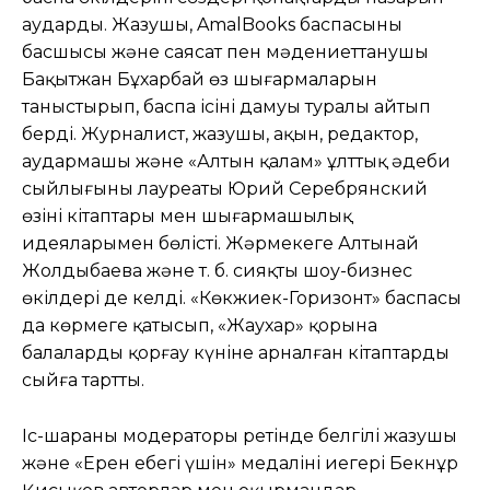
аударды. Жазушы, AmalBooks баспасының
басшысы және саясат пен мәдениеттанушы
Бақытжан Бұхарбай өз шығармаларын
таныстырып, баспа ісінің дамуы туралы айтып
берді. Журналист, жазушы, ақын, редактор,
аудармашы және «Алтын қалам» ұлттық әдеби
сыйлығының лауреаты Юрий Серебрянский
өзінің кітаптары мен шығармашылық
идеяларымен бөлісті. Жәрмеңкеге Алтынай
Жолдыбаева және т. б. сияқты шоу-бизнес
өкілдері де келді. «Көкжиек-Горизонт» баспасы
да көрмеге қатысып, «Жаухар» қорына
балаларды қорғау күніне арналған кітаптарды
сыйға тартты.
Іс-шараның модераторы ретінде белгілі жазушы
және «Ерен еңбегі үшін» медалінің иегері Бекнұр