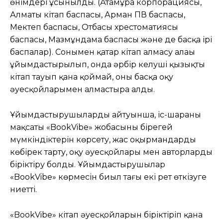
өнімдері ұсынылды. (Атамұра корпорациясы,
Алматы кітап баспасы, Арман ПВ баспасы,
Мектеп баспасы, Отбасы хрестоматиясы
баспасы, Мазмұндама баспасы және де басқа ірі
баспалар). Сонымен қатар кітап алмасу алаңы
ұйымдастырылып, онда әрбір келуші қызықты
кітап тауып қана қоймай, оны басқа оқу
әуесқойларымен алмастыра алды.
Ұйымдастырушылардың айтуынша, іс-шараның
мақсаты «BookVibe» жобасының бірегей
мүмкіндіктерін көрсету, жас оқырмандарды
көбірек тарту, оқу әуесқойлары мен авторларды
біріктіру болды. Ұйымдастырушылар
«BookVibe» көрмесін биыл тағы екі рет өткізуге
ниетті.
«BookVibe» кітап әуесқойларын біріктіріп қана