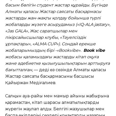
басым бөлігін студент жастар құрайды. Бүгінде
Алматы қаласы Жастар саясаты басқармасы
жастарды жан-жақты қолдау бойынша түрлі
жобаларды жүзеге асырудамыз («IQ-ALA jastary»,
«Jas GALA», Жас сарапшылар мен
пікірсайысшылар клубы, «Тәуелсіздік
ұрпақтары», «ALMA CUP»). Сондай ерекше
жобаларымыздың бірі -«Bookvibe».
Book vibe
жобасы қаламыздағы жастарды кітап оқуға
және әдебиетке қызығушылықтарын арттыруға
бағытталған,
— деді өз сөзінде Алматы қаласы
Жастар саясаты басқармасының басшысы
Қайыржан Меңдіғалиев.
Салқын ауа-райы мен мамыр айының жаңбырына
қарамастан, кітап шарасы алматылықтардың
жүрегін жаулап алды. Белгілі жазушылар мен
баспа өкілдерінің сөздері қонақтардың назарын