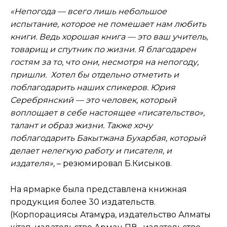
«
Непогода — всего лишь небольшое
испытание, которое не помешает нам любить
книги. Ведь хорошая книга — это
ваш
учитель,
товарищ и спутник по жизни. Я благодарен
гостям за то, что они, несмотря на непогоду,
пришли.
Хотел бы отдельно отметить и
поблагодарить наших спикеров.
Юри
я
Серебрянск
ий
—
это
человек, который
воплощает в себе настоящее «писательство»
,
талант и образ жизни. Также хочу
поблагодарить Бакытжана Бухарбая, который
делает нелегкую работу и писателя, и
издателя
»,
– резюмировал Б.Кисыков.
На ярмарке была представлена книжная
продукция более 30 издательств.
(Корпорациясы Атамұра, издательство Алматы