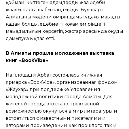
қоймай, көптеген адамдарды жаңа әдеби
жаңалықтарға шабыттандырды. Бұл шара
Алматының мәдени өмірін дамытудағы маңызды
қадам болды, әдебиеттің қоғам өміріндегі
маңыздылығын көрсетіп, жастар арасында оқуды
дамытуға ықпал етті.
В Алматы прошла молодежная выставка
книг «BookVibe»
На площади Арбат состоялась книжная
ярмарка «BookVibe», организованная фондом
«Жаухар» при поддержке Управления
молодежной политики города Алматы. Для
жителей города это стало прекрасной
возможностью окунуться в мир литературы и
встретиться с известными писателями и
авторами произведений как прошлого, так и