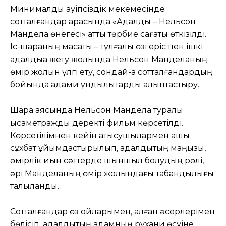
Минималды қауіпсіздік мекемесінде
сотталғандар арасында «Адалдық – Нельсон
Мандела өнегесі» атты тәрбие сағаты өткізілді.
Іс-шараның мақсаты – тұлғалық өзгеріс пен ішкі
адалдыққа жету жолында Нельсон Манделаның
өмір жолын үлгі ету, сондай-ақ сотталғандардың
бойында адами құндылықтарды қалыптастыру.
Шара аясында Нельсон Мандела туралы
қысқаметражды деректі фильм көрсетілді.
Көрсетілімнен кейін қатысушылармен ашық
сұхбат ұйымдастырылып, адалдықтың маңызы,
өмірлік қиын сәттерде шыншыл болудың рөлі,
әрі Манделаның өмір жолындағы табандылығы
талқыланды.
Сотталғандар өз ойларымен, алған әсерлерімен
бөлісіп, адалдықтың адамның рухани өсуіне