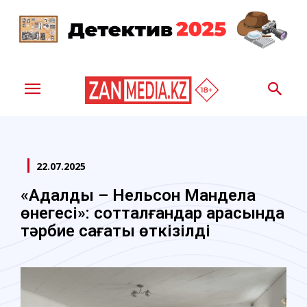
22.07.2025
«Адалдық – Нельсон Мандела
өнегесі»: сотталғандар арасында
тәрбие сағаты өткізілді