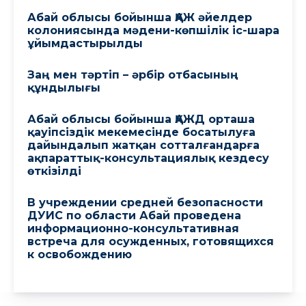
Абай облысы бойынша ҚАЖ әйелдер
колониясында мәдени-көпшілік іс-шара
ұйымдастырылды
Заң мен тәртіп – әрбір отбасының
құндылығы
Абай облысы бойынша ҚАЖД орташа
қауіпсіздік мекемесінде босатылуға
дайындалып жатқан сотталғандарға
ақпараттық-консультациялық кездесу
өткізілді
В учреждении средней безопасности
ДУИС по области Абай проведена
информационно-консультативная
встреча для осужденных, готовящихся
к освобождению