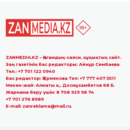
ZANMEDIA.KZ – Қоғамдық-саяси, құқықтық сайт.
Заң газетінің бас редакторы: Айнұр Сембаева
Тел.: +7 701 122 0940
Бас редактор: Қ.Ермекова Тел: +7 777 407 5511
Мекен-жай: Алматы қ., Досмұхамбетов 68 Б.
Жарнама беру үшін: 8 708 929 98 74
+7 701 276 8989
E-mail: zanreklama@mail.ru.