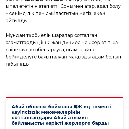
ықпал ететінін атап өтті. Сонымен қатар, адал болу
– сенімділік пен сыйластықтың негізі екені
айтылды.
Мұндай тәрбиелік шаралар сотталған
азаматтардың ішкі жан дүниесіне әсер етіп, өз-
өзіне сын көзбен қарауға, қоғамға қайта
бейімделуге бағытталған маңызды қадам болып
табылады.
Абай облысы бойынша ҚАЖ ең төменгі
қауіпсіздік мекемелерінің
сотталғандары Абай атымен
байланысты көрікті жерлерге барды