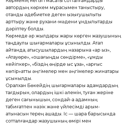
Көрменің негізгі мақсаты сотталғандарды
автордың көркем мұрасымен таныстыру,
отандық әдебиетке деген қызығушылықты
арттыру және рухани-мәдени құндылықтарды
дәріптеу болды.
Көрмеде әр жылдары жарық көрген жазушының
таңдаулы шығармалары ұсынылды. Атап
айтқанда, қатысушылардың назарына «қар қыз»,
«Атауөре», «ошағыңды сөндірме», «құмды
кейіпкер», «біздің өңірде қыс ұзақ», «қарғыс
көпір»атты әңгімелер мен әңгімелер жинақтары
ұсынылды.
Оралхан Бөкейдің шығармалары адамдардың
тағдырын, олардың ішкі әлемін, туған жеріне
деген сағынышын, сондай-ақ адамның
табиғатпен нәзік және үйлесімді қарым-
қатынасын терең ашады. Іс — шара барысында
сотталғандар жазушының өмірі мен