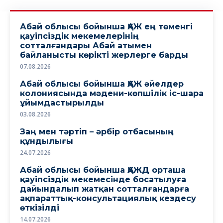
Абай облысы бойынша ҚАЖ ең төменгі
қауіпсіздік мекемелерінің
сотталғандары Абай атымен
байланысты көрікті жерлерге барды
07.08.2026
Абай облысы бойынша ҚАЖ әйелдер
колониясында мәдени-көпшілік іс-шара
ұйымдастырылды
03.08.2026
Заң мен тәртіп – әрбір отбасының
құндылығы
24.07.2026
Абай облысы бойынша ҚАЖД орташа
қауіпсіздік мекемесінде босатылуға
дайындалып жатқан сотталғандарға
ақпараттық-консультациялық кездесу
өткізілді
14.07.2026