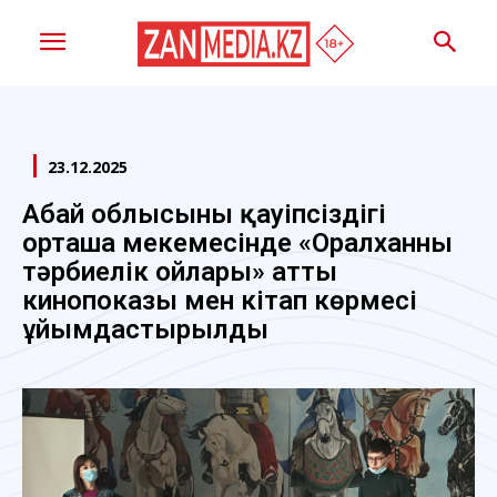
23.12.2025
Абай облысының қауіпсіздігі
орташа мекемесінде «Оралханның
тәрбиелік ойлары» атты
кинопоказы мен кітап көрмесі
ұйымдастырылды