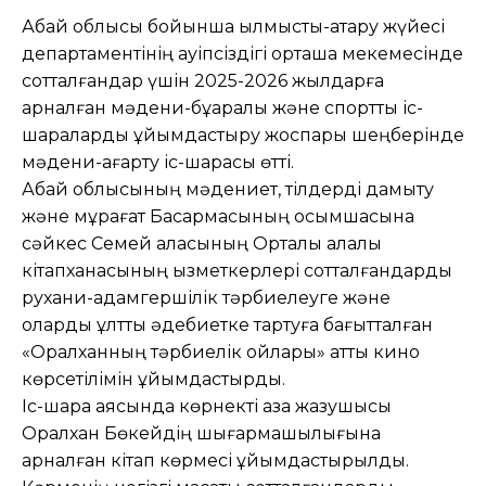
Абай облысы бойынша қылмыстық-атқару жүйесі
департаментінің қауіпсіздігі орташа мекемесінде
сотталғандар үшін 2025-2026 жылдарға
арналған мәдени-бұқаралық және спорттық іс-
шараларды ұйымдастыру жоспары шеңберінде
мәдени-ағарту іс-шарасы өтті.
Абай облысының мәдениет, тілдерді дамыту
және мұрағат Басқармасының қосымшасына
сәйкес Семей қаласының Орталық қалалық
кітапханасының қызметкерлері сотталғандарды
рухани-адамгершілік тәрбиелеуге және
оларды ұлттық әдебиетке тартуға бағытталған
«Оралханның тәрбиелік ойлары» атты кино
көрсетілімін ұйымдастырды.
Іс-шара аясында көрнекті қазақ жазушысы
Оралхан Бөкейдің шығармашылығына
арналған кітап көрмесі ұйымдастырылды.