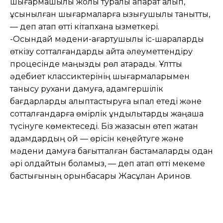
шығармашылық жолы туралы ақпарат алып,
ұсынылған шығармаларға қызығушылық танытты,
— деп атап өтті кітапхана қызметкері.
-Осындай мәдени-ағартушылық іс-шараларды
өткізу сотталғандарды қайта әлеуметтендіру
процесінде маңызды рөл атқарады. Ұлттық
әдебиет классиктерінің шығармаларымен
танысу рухани дамуға, адамгершілік
бағдарларды қалыптастыруға ықпал етеді және
сотталғандарға өмірлік құндылықтарды жаңаша
түсінуге көмектеседі. Біз жазасын өтеп жатқан
адамдардың ой — өрісін кеңейтуге және
мәдени дамуға бағытталған бастамаларды одан
әрі қолдайтын боламыз, — деп атап өтті мекеме
бастығының орынбасары Жасұлан Аринов.