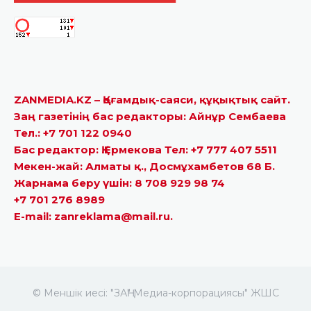
ZANMEDIA.KZ – Қоғамдық-саяси, құқықтық сайт.
Заң газетінің бас редакторы: Айнұр Сембаева
Тел.: +7 701 122 0940
Бас редактор: Қ.Ермекова Тел: +7 777 407 5511
Мекен-жай: Алматы қ., Досмұхамбетов 68 Б.
Жарнама беру үшін: 8 708 929 98 74
+7 701 276 8989
E-mail: zanreklama@mail.ru.
© Меншік иесі: "ЗАҢ" Медиа-корпорациясы" ЖШС