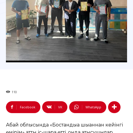
110
Facebook
VK
WhatsApp
Абай облысында «Бостандыққа шыққаннан кейінгі
өмірім» атты іс-шара өтті, онда қатысушылар