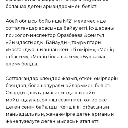
болашаққа деген армандарымен бөлісті.
Абай облысы бойынша №21 мекемесінде
сотталғандар арасында байқау өтті. Іс-шараны
психолог-инспектор Оразбаева Әсемгүл
ұйымдастырды. Байқаудың тақырыптары:
«Бостандыққа шыққаннан кейінгі өмірім», «Менің
отбасым», «Менің болашағым», «Бұл ғажап
әлем» болды.
Сотталғандар өлеңдер жазып, өткен өмірлерін
баяндап, болашақ туралы ойларымен бөлісті.
Олардың шығармаларында шынайы
мойындаулар, өкініш сезімі мен өзгеріске
деген сенім байқалды. Көпшілігі отбасының
маңыздылығын, жаңа өмірге деген арманын
және түзелуге деген ықыласын атап өтті.