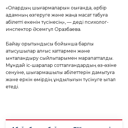
«Олардың шығармаларын оқығанда, әрбір
адамның өзгеруге және жаңа мақсат табуға
қабілетті екенін түсінесің», — деді психолог-
инспектор Әсемгүл Оразбаева.
Байқау қорытындысы бойынша барлық
қатысушылар алғыс хаттармен және
ынталандыру сыйлықтарымен марапатталды.
Мұндай іс-шаралар сотталғандардың өз-өзіне
сенуіне, шығармашылық қабілеттерін дамытуға
және еркін өмірдің құндылығын түсінуге ықпал
етеді.