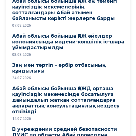
Абай облысы бойынша ҚАЖ ең төменгі
қауіпсіздік мекемелерінің
сотталғандары Абай атымен
байланысты көрікті жерлерге барды
07.08.2026
Абай облысы бойынша ҚАЖ әйелдер
колониясында мәдени-көпшілік іс-шара
ұйымдастырылды
03.08.2026
Заң мен тәртіп – әрбір отбасының
құндылығы
24.07.2026
Абай облысы бойынша ҚАЖД орташа
қауіпсіздік мекемесінде босатылуға
дайындалып жатқан сотталғандарға
ақпараттық-консультациялық кездесу
өткізілді
14.07.2026
В учреждении средней безопасности
ДУИС по области Абай проведена