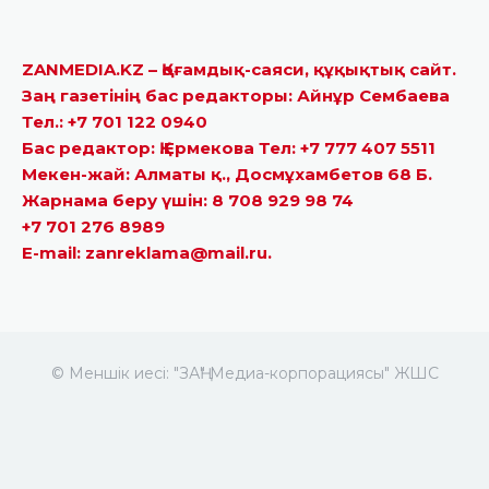
ZANMEDIA.KZ – Қоғамдық-саяси, құқықтық сайт.
Заң газетінің бас редакторы: Айнұр Сембаева
Тел.: +7 701 122 0940
Бас редактор: Қ.Ермекова Тел: +7 777 407 5511
Мекен-жай: Алматы қ., Досмұхамбетов 68 Б.
Жарнама беру үшін: 8 708 929 98 74
+7 701 276 8989
E-mail: zanreklama@mail.ru.
© Меншік иесі: "ЗАҢ" Медиа-корпорациясы" ЖШС