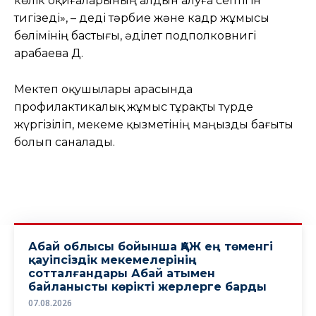
көлік оқиғаларының алдын алуға септігін
тигізеді», – деді тәрбие және кадр жұмысы
бөлімінің бастығы, әділет подполковнигі
Қарабаева Д.
Мектеп оқушылары арасында
профилактикалық жұмыс тұрақты түрде
жүргізіліп, мекеме қызметінің маңызды бағыты
болып саналады.
Абай облысы бойынша ҚАЖ ең төменгі
қауіпсіздік мекемелерінің
сотталғандары Абай атымен
байланысты көрікті жерлерге барды
07.08.2026