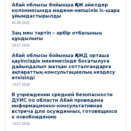
Абай облысы бойынша ҚАЖ әйелдер
колониясында мәдени-көпшілік іс-шара
ұйымдастырылды
03.08.2026
Заң мен тәртіп – әрбір отбасының
құндылығы
24.07.2026
Абай облысы бойынша ҚАЖД орташа
қауіпсіздік мекемесінде босатылуға
дайындалып жатқан сотталғандарға
ақпараттық-консультациялық кездесу
өткізілді
14.07.2026
В учреждении средней безопасности
ДУИС по области Абай проведена
информационно-консультативная
встреча для осужденных, готовящихся
к освобождению
14.07.2026