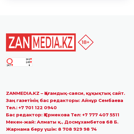
ZANMEDIA.KZ – Қоғамдық-саяси, құқықтық сайт.
Заң газетінің бас редакторы: Айнұр Сембаева
Тел.: +7 701 122 0940
Бас редактор: Қ.Ермекова Тел: +7 777 407 5511
Мекен-жай: Алматы қ., Досмұхамбетов 68 Б.
Жарнама беру үшін: 8 708 929 98 74