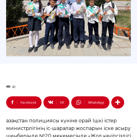
40
Facebook
VK
WhatsApp
Қазақстан полициясы күніне орай Ішкі істер
министрлігінің іс-шаралар жоспарын іске асыру
шеңберінде №20 мекемесінде «Жол қауіпсіздігі