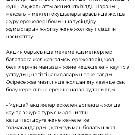
күні – Ақ жол» атты акция өткізілді. Шараның
мақсаты – мектеп оқушылары арасында жолда
жүру ережелері бойынша түсіндіру
жұмыстарын жүргізу және жол қауіпсіздігін
насихаттау.
Акция барысында мекеме қызметкерлері
балаларға жол қозғалысы ережелерін, жол
белгілерінің маңызын және көшеде өзін қауіпсіз
ұстаудың негізгі қағидаларын еске салды.
Әсіресе жаз мезгілінде жолдан өту кезінде сақ
болу керектігіне ерекше назар аударылды.
«Мұндай акциялар өскелең ұрпақтың жолда
қауіпсіз жүріс-тұрыс мәдениетін
қалыптастыруға және кәмелетке
толмағандардың қатысуымен болатын жол-