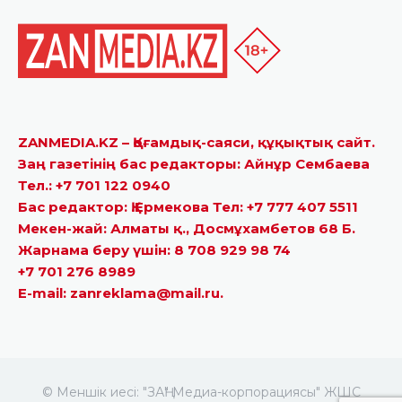
ZANMEDIA.KZ – Қоғамдық-саяси, құқықтық сайт.
Заң газетінің бас редакторы: Айнұр Сембаева
Тел.: +7 701 122 0940
Бас редактор: Қ.Ермекова Тел: +7 777 407 5511
Мекен-жай: Алматы қ., Досмұхамбетов 68 Б.
Жарнама беру үшін: 8 708 929 98 74
+7 701 276 8989
E-mail: zanreklama@mail.ru.
© Меншік иесі: "ЗАҢ" Медиа-корпорациясы" ЖШС