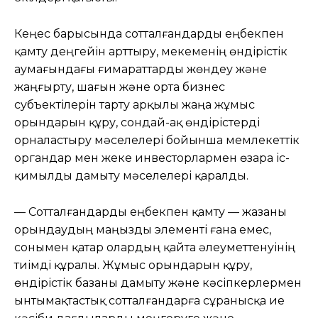
Кеңес барысында сотталғандарды еңбекпен
қамту деңгейін арттыру, мекеменің өндірістік
аумағындағы ғимараттарды жөндеу және
жаңғырту, шағын және орта бизнес
субъектілерін тарту арқылы жаңа жұмыс
орындарын құру, сондай-ақ өндірістерді
орналастыру мәселелері бойынша мемлекеттік
органдар мен жеке инвесторлармен өзара іс-
қимылды дамыту мәселелері қаралды.
— Сотталғандарды еңбекпен қамту — жазаны
орындаудың маңызды элементі ғана емес,
сонымен қатар олардың қайта әлеуметтенуінің
тиімді құралы. Жұмыс орындарын құру,
өндірістік базаны дамыту және кәсіпкерлермен
ынтымақтастық сотталғандарға сұранысқа ие