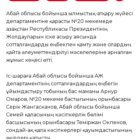
Абай облысы бойынша Қылмыстық-атқару жүйесі
департаментіне қарасты №20 мекемеде
Қазақстан Республикасы Президентінің
Жолдауларын іске асыру аясында
сотталғандарды еңбекпен қамту және олардың
қайта әлеуметтендірілуі мәселелеріне арналған
жұмыс кеңесі өтті.
Іс-шараға Абай облысы бойынша ҚАЖ
департаментінің сотталғандардың еңбегін
ұйымдастыру тобының бас маманы Арнур
Омаров, №20 мекеме бастығының орынбасары
Серік Жангасканов, Абай облысы бойынша
Семей қаласының кәсіпкерлік бөлімі
басшысының орынбасары Теміржан Окпенов,
сондай-ақ қала кәсіпкерлері қауымдастығының
өкілдері қатысты.