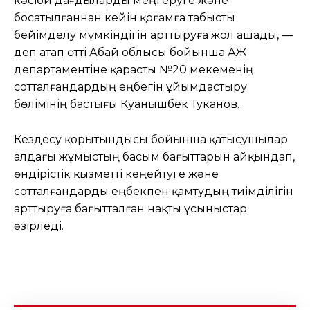
кәсіби дағдыларды меңгеруге және
босатылғаннан кейін қоғамға табысты
бейімделу мүмкіндігін арттыруға жол ашады, —
деп атап өтті Абай облысы бойынша ҚАЖ
департаментіне қарасты №20 мекеменің
сотталғандардың еңбегін ұйымдастыру
бөлімінің бастығы Куанышбек Туканов.
Кездесу қорытындысы бойынша қатысушылар
алдағы жұмыстың басым бағыттарын айқындап,
өндірістік қызметті кеңейтуге және
сотталғандарды еңбекпен қамтудың тиімділігін
арттыруға бағытталған нақты ұсыныстар
әзірледі.