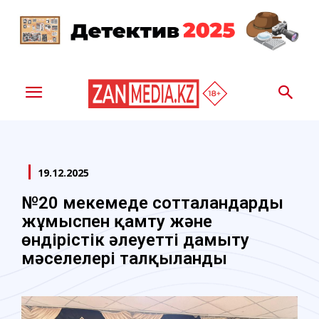
19.12.2025
№20 мекемеде сотталғандарды
жұмыспен қамту және
өндірістік әлеуетті дамыту
мәселелері талқыланды