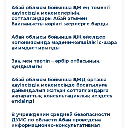
Абай облысы бойынша ҚАЖ ең төменгі
қауіпсіздік мекемелерінің
сотталғандары Абай атымен
байланысты көрікті жерлерге барды
Абай облысы бойынша ҚАЖ әйелдер
колониясында мәдени-көпшілік іс-шара
ұйымдастырылды
Заң мен тәртіп – әрбір отбасының
құндылығы
Абай облысы бойынша ҚАЖД орташа
қауіпсіздік мекемесінде босатылуға
дайындалып жатқан сотталғандарға
ақпараттық-консультациялық кездесу
өткізілді
В учреждении средней безопасности
ДУИС по области Абай проведена
информационно-консультативная