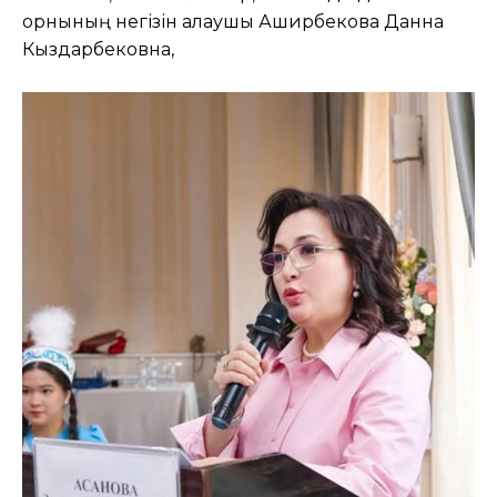
орнының негізін қалаушы Аширбекова Данна
Кыздарбековна,