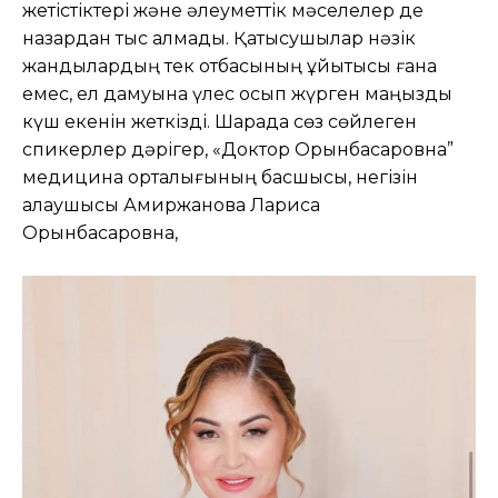
жетістіктері және әлеуметтік мәселелер де
назардан тыс қалмады. Қатысушылар нәзік
жандылардың тек отбасының ұйытқысы ғана
емес, ел дамуына үлес қосып жүрген маңызды
күш екенін жеткізді. Шарада сөз сөйлеген
спикерлер дәрігер, «Доктор Орынбасаровна”
медицина орталығының басшысы, негізін
қалаушысы Амиржанова Лариса
Орынбасаровна,