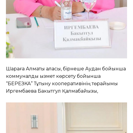
Шараға Алматы қаласы, бірнеше Аудан бойынша
коммуналдық қызмет көрсету бойынша
“БЕРЕЗКА” Тұтыну кооперативінің төрайымы
Иргембаева Бакытгул Қалмақбайқызы,