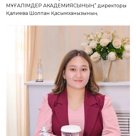
МҰҒАЛІМДЕР АКАДЕМИЯСЫНЫҢ” директоры
Қалиева Шолпан Қасымханқызының