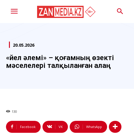
20.05.2026
«Әйел әлемі» – қоғамның өзекті
мәселелері талқыланған алаң
130
Facebook
VK
WhatsApp