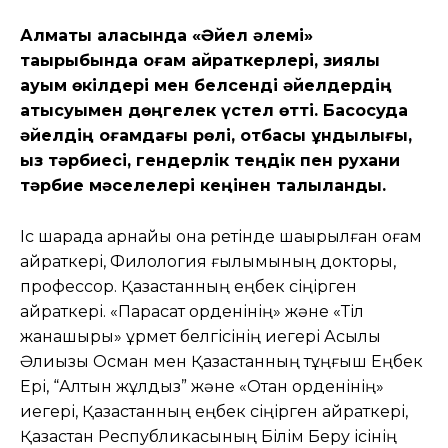
Алматы қаласында «Әйел әлемі»
тақырыбында қоғам қайраткерлері, зиялы
қауым өкілдері мен белсенді әйелдердің
қатысуымен дөңгелек үстел өтті. Басқосуда
әйелдің қоғамдағы рөлі, отбасы құндылығы,
қыз тәрбиесі, гендерлік теңдік пен рухани
тәрбие мәселелері кеңінен талқыланды.
Іс шарада арнайы қонақ ретінде шақырылған қоғам
қайраткері, Филология ғылымының докторы,
профессор. Қазақстанның еңбек сіңірген
қайраткері. «Парасат орденінің» және «Тіл
жанашыры» құрмет белгісінің иегері Асылы
Әлиқызы Осман мен Қазақстанның тұңғыш Еңбек
Ері, “Алтын жұлдыз” және «Отан орденінің»
иегері, Қазақстанның еңбек сіңірген қайраткері,
Қазақстан Республикасының Білім Беру ісінің