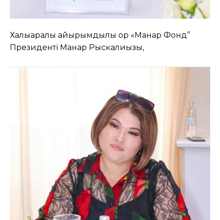
Халықаралық қайырымдылық қор «Манар Фонд”
Президенті Манар Рыскалиқызы,