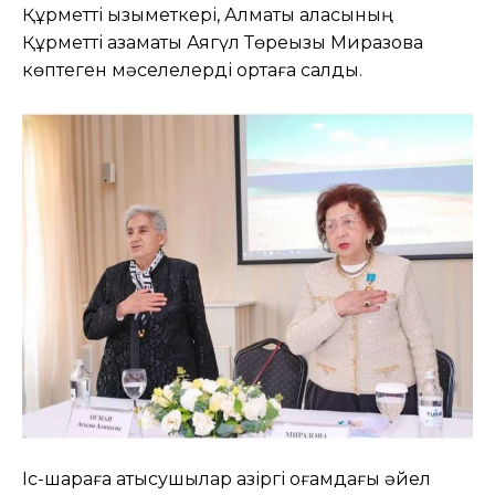
Құрметті қызыметкері, Алматы қаласының
Құрметті азаматы Аягүл Төреқызы Миразова
көптеген мәселелерді ортаға салды.
Іс-шараға қатысушылар қазіргі қоғамдағы әйел