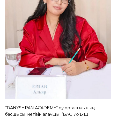
“DANYSHPAN ACADEMY” оқу орталығының
басшысы, негізін қалаушы, “БАСТАУЫШ