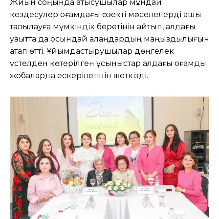
Жиын соңында қатысушылар мұндай
кездесулер қоғамдағы өзекті мәселелерді ашық
талқылауға мүмкіндік беретінін айтып, алдағы
уақытта да осындай алаңдардың маңыздылығын
атап өтті. Ұйымдастырушылар дөңгелек
үстелден көтерілген ұсыныстар алдағы қоғамдық
жобаларда ескерілетінін жеткізді.