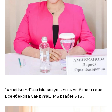
“Аruai brand”негізін қалаушысы, көп балалы ана
Есенбекова Сандуғаш Мырзабекқызы,