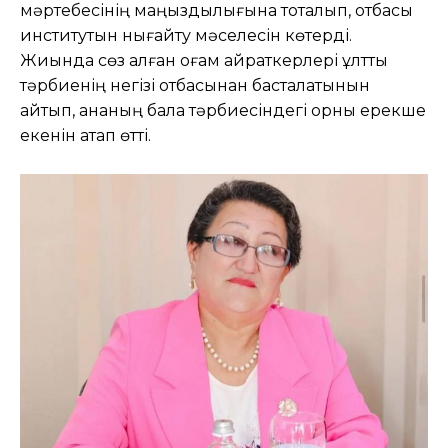
мәртебесінің маңыздылығына тоқталып, отбасы
институтын нығайту мәселесін көтерді.
Жиында сөз алған қоғам қайраткерлері ұлттық
тәрбиенің негізі отбасынан басталатынын
айтып, ананың бала тәрбиесіндегі орны ерекше
екенін атап өтті.