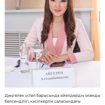
Дөңгелек үстел барысында әйелдердің қоғамдық
белсенділігі, кәсіпкерлік саласындағы