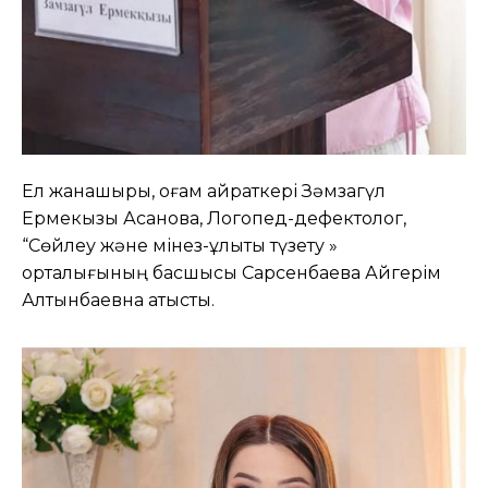
Ел жанашыры, қоғам қайраткері Зәмзагүл
Ермекқызы Асанова, Логопед-дефектолог,
“Сөйлеу және мінез-құлықты түзету »
орталығының басшысы Сарсенбаева Айгерім
Алтынбаевна қатысты.