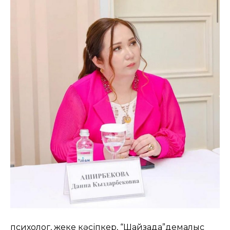
психолог, жеке кәсіпкер, “Шайзада”демалыс