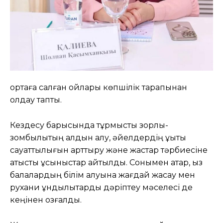
ортаға салған ойлары көпшілік тарапынан
қолдау тапты.
Кездесу барысында тұрмыстық зорлық-
зомбылықтың алдын алу, әйелдердің құқықтық
сауаттылығын арттыру және жастар тәрбиесіне
қатысты ұсыныстар айтылды. Сонымен қатар, қыз
балалардың білім алуына жағдай жасау мен
рухани құндылықтарды дәріптеу мәселесі де
кеңінен қозғалды.