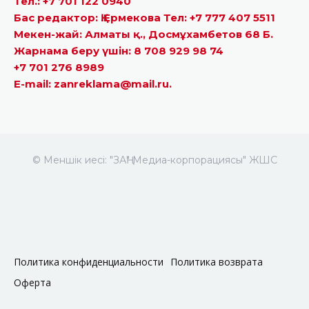
Тел.: +7 701 122 0940
Бас редактор: Қ.Ермекова Тел: +7 777 407 5511
Мекен-жай: Алматы қ., Досмұхамбетов 68 Б.
Жарнама беру үшін: 8 708 929 98 74
+7 701 276 8989
E-mail: zanreklama@mail.ru.
© Меншік иесі: "ЗАҢ" Медиа-корпорациясы" ЖШС
Политика конфиденциальности
Политика возврата
Оферта