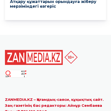
ZANMEDIA.KZ – Қоғамдық-саяси, құқықтық сайт.
Заң газетінің бас редакторы: Айнұр Сембаева