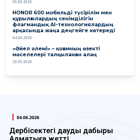
05.06.2026
HONOR 600 мобильді түсірілім мен
құрылғылардың сенімділігін
флагмандық AI-технологиялардың
арқасында жаңа деңгейге көтереді
04.06.2026
«Әйел әлемі» – қоғамның өзекті
мәселелері талқыланған алаң
20.05.2026