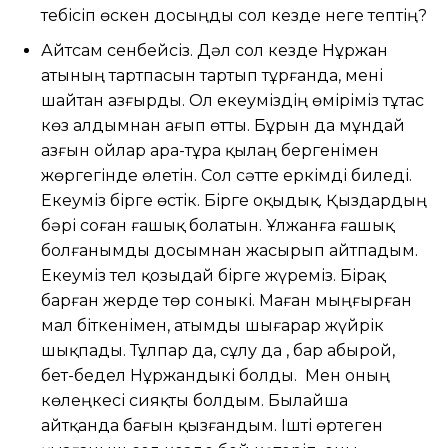
тебісіп өскен досыңды сол кезде неге тептің?
Айтсам сенбейсіз. Дәл сол кезде Нұржан
атының тартпасын тартып тұрғанда, мені
шайтан азғырды. Ол екеуміздің өміріміз тұтас
көз алдымнан ағып өтты. Бұрын да мұндай
азғын ойлар ара-тұра қылаң бергенімен
жөргегінде өлетін. Сол сәтте еркімді биледі.
Екеуміз бірге өстік. Бірге оқыдық. Қыздардың
бәрі соған ғашық болатын. Ұлжанға ғашық
болғанымды досымнан жасырып айтпадым.
Екеуміз тел қозыдай бірге жүреміз. Бірақ
барған жерде төр соныкі. Маған мыңғырған
мал біткенімен, атымды шығарар жүйрік
шықпады. Тұлпар да, сұлу да , бар абырой,
бет-бедел Нұржандыкі болды. Мен оның
көлеңкесі сияқты болдым. Былайша
айтқанда бағын қызғандым. Ішті өртеген