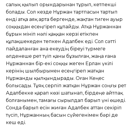
салық қылып орындарынан тұрып, кетпекші
болады. Сол кезде Нұржан тартпасын тартып
енді атқа аяқ арта бергенде, жақтан тиген ауыр
соққыдан есеңгіреп құлайды. Атқа Нұржаннан
бұрын мініп нәлі қаққан керзі етікпен
құлақшекеден тепкен Адалбек еді. Сол сәтті
пайдаланған ана екеудің біреуі түрмеге
әлденеше рет түіп қаны бұзылған, жаңа ғана
Нұржаннан бір-екі соққы жеген Ерлан үкілі
керінің шылбырымен есеңгіреп жатқан
Нұржанды қылқындырады. Оған Кеңес
болысады. Тұяқ серпіп жатқан Нұржан соңғы рет
Адалбекке қарап көзі шатынап, бірдеңе айтпақ
болғанымен, тамағы сырылдап барып үні өшеді.
Сонда барып есін жиған Адалбек аттан секіріп
түсіп, Нұржанның басын сүйегенімен бәрі де
кеш еді.