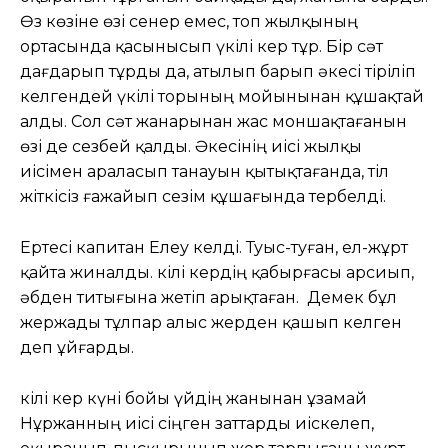
Өз көзіне өзі сенер емес, топ жылқының
ортасында қасынысып үкілі кер тұр. Бір сәт
дағдарып тұрды да, атылып барып әкесі тіріліп
келгендей үкілі торының мойынынан құшақтай
алды. Сол сәт жанарынан жас моншақтағанын
өзі де сезбей қалды. Әкесінің иісі жылқы
иісімен араласып танауын қытықтағанда, тіл
жіткісіз ғажайып сезім құшағында тербелді.
Ертесі капитан Елеу келді. Туыс-туған, ел-жұрт
қайта жиналды. Үкілі кердің қабырғасы арсиып,
әбден титығына жетіп арықтаған. Демек бұл
жержады тұлпар алыс жерден қашып келген
деп ұйғарды.
Үкілі кер күні бойы үйдің жанынан ұзамай
Нұржанның иісі сіңген заттарды иіскелеп,