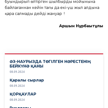
буындырып өлтірген шылбырды мойынына
байлағаннан кейін тағы да екі-үш жыл алдына
қара салмады дейді жануар !
Аршын Нұрбақытұлы
ӘЗ-НАУРЫЗДА ТӨГІЛГЕН НӘРЕСТЕНІҢ
БЕЙКҮНӘ ҚАНЫ
08.09.2024
Қаралы сырлар
08.09.2024
ҚОРҚАУЛАР
08.09.2024