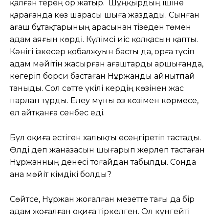
қалған терең ор жатыр. Шұңқырдың ішіне
қарағанда көз шарасы шыға жаздады. Сынған
ағаш бұтақтарының арасынан тізеден төмен
адам аяғын көрді. Күлімсі иіс қолқасын қапты.
Кәнігі ізкесер қобалжуын басты да, орға түсіп
адам мәйітін жасырған ағаштарды аршығанда,
көгеріп борси бастаған Нұржанды айнытпай
таныды. Сол сәтте үкілі кердің көзінен жас
парлап тұрды. Елеу мұны өз көзімен көрмесе,
ел айтқанға сенбес еді.
Бұл оқиға естіген халықты есеңгіретіп тастады.
Өлді деп жаназасын шығарып жерлеп тастаған
Нұржанның денесі тоғайдан табылды. Сонда
ана мәйіт кімдікі болды?
Сөйтсе, Нұржан жоғалған мезетте тағы да бір
адам жоғалған оқиға тіркелген. Ол күнгейті