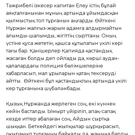
Тәжрибелі ізкесер капитан Елеу істің бұлай
аяқталғанынан мұның артында ұйымдасқан
қылмыстық топ тұрғанын аңғарды. Өйткені
Нұржан жалғыз-жарым адамға алдырмайтын
алымды-шалымды, жігіттің сырттаны. Оның
үстіне қуса жететін, қашса құтылатын үкілі кері
тағы бар. Қанішерлер Қапияда қастандық
жасаған болды деп ойлады да, көрші аудан-
қалалардағы полиция бөлімшелеріне
хабарласып, мал ұрыларын қатаң тексеруді
айтты. Өйткені бұл қастандықтың артында үкілі
кер тұрғанына шүбәләнбады.
Қызық Нұржанда жерлеген соң, екі күннен
кейін басталды. Ымырт үйіріліп, апақ-сапақ
кезде иттер абалаған соң, Айдын сыртқа
шыққан. Беткейдегі жылқылар шұрқырасып,
оқыранып тұрғанын байқады да, жанына барды.