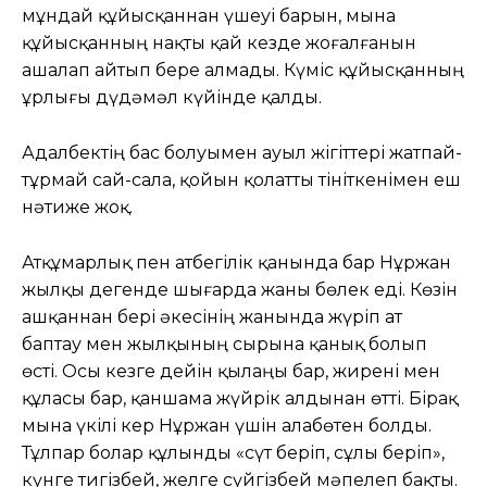
мұндай құйысқаннан үшеуі барын, мына
құйысқанның нақты қай кезде жоғалғанын
ашалап айтып бере алмады. Күміс құйысқанның
ұрлығы дүдәмәл күйінде қалды.
Адалбектің бас болуымен ауыл жігіттері жатпай-
тұрмай сай-сала, қойын қолатты тініткенімен еш
нәтиже жоқ.
Атқұмарлық пен атбегілік қанында бар Нұржан
жылқы дегенде шығарда жаны бөлек еді. Көзін
ашқаннан бері әкесінің жанында жүріп ат
баптау мен жылқының сырына қанық болып
өсті. Осы кезге дейін қылаңы бар, жирені мен
құласы бар, қаншама жүйрік алдынан өтті. Бірақ
мына үкілі кер Нұржан үшін алабөтен болды.
Тұлпар болар құлынды «сүт беріп, сұлы беріп»,
күнге тигізбей, желге сүйгізбей мәпелеп бақты.