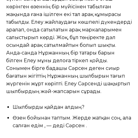
көрінген өзеннің бір мүйісінен табылған
жақында ғана ішілген екі тал арақ құмырасы
табылды. Елеу жайлаудағы көшпелі дүкендерді
аралап, онда сатылатын арақ маркаларымен
салыстырып көрді. Жоқ, бұл төңіректе дәл
осындай арақ сатылмайтын болып шықты.
Анда-санда Нұржанның бір татары барын
білген Елеу мұны делоға тіркеп қойды.
Сонымен бірге бадашы Сәрсен деген сиыр
бағатын жігіттің Нұржанның шылбырын тағып
жүргенін жұрт көріпті. Елеу Сәрсенді шақыртып
шылбырдың жәй-жапсарын сұрады.
Шылбырды қайдан алдың?
Өзен бойынан таптым. Жерде жатқан соң, ала
салған едім , — деді Сәрсен .