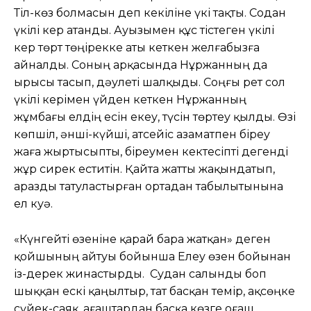
Тіл-көз болмасын деп кекіліне үкі тақты. Содан
үкілі кер атанды. Ауызымен құс тістеген үкілі
кер төрт төңірекке аты кеткен желғабызға
айналды. Соның арқасында Нұржанның да
ырысы тасып, дәулеті шалқыды. Соңғы рет сол
үкілі керімен үйден кеткен Нұржанның
жұмбағы елдің есін екеу, түсін төртеу қылды. Өзі
көпшіл, әнші-күйші, атсейіс азаматпен біреу
жаға жыртысыпты, біреумен кектесіпті дегенді
жұр сирек еститін. Қайта жатты жақындатып,
аразды татуластырған ортадан табылытынына
ел куә.
«Күнгейті өзеніне қарай бара жатқан» деген
қойшының айтуы бойынша Елеу өзен бойынан
із-дерек жинастырды. Судан салынды боп
шыққан ескі қаңылтыр, тат басқан темір, ақсөңке
сүйек-саяқ, ағаштардан басқа көзге оғаш