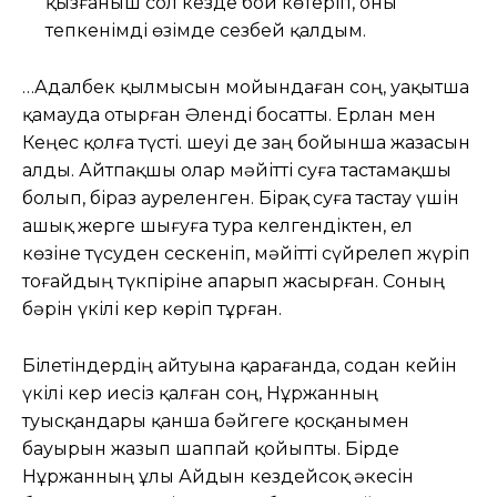
қызғаныш сол кезде бой көтеріп, оны
тепкенімді өзімде сезбей қалдым.
…Адалбек қылмысын мойындаған соң, уақытша
қамауда отырған Әленді босатты. Ерлан мен
Кеңес қолға түсті. Үшеуі де заң бойынша жазасын
алды. Айтпақшы олар мәйітті суға тастамақшы
болып, біраз ауреленген. Бірақ суға тастау үшін
ашық жерге шығуға тура келгендіктен, ел
көзіне түсуден сескеніп, мәйітті сүйрелеп жүріп
тоғайдың түкпіріне апарып жасырған. Соның
бәрін үкілі кер көріп тұрған.
Білетіндердің айтуына қарағанда, содан кейін
үкілі кер иесіз қалған соң, Нұржанның
туысқандары қанша бәйгеге қосқанымен
бауырын жазып шаппай қойыпты. Бірде
Нұржанның ұлы Айдын кездейсоқ әкесін