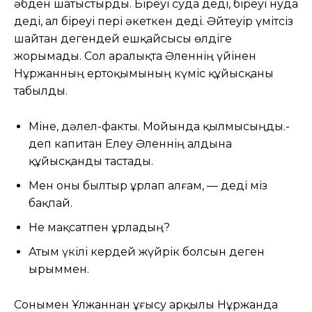
әбден шатыстырды. Біреуі суда деді, біреуі нуда
деді, ал біреуі пері әкеткен деді. Әйтеуір үмітсіз
шайтан дегендей ешқайсысы өлдіге
жорымады. Сол аралықта Әленнің үйінен
Нұржанның ертоқымының күміс құйысқаны
табылды.
Міне, дәлел-факты. Мойында қылмысыңды.-
деп капитан Елеу Әленнің алдына
құйысқанды тастады.
Мен оны былтыр ұрлап алғам, — деді міз
бақпай.
Не мақсатпен ұрладың?
Атым үкілі кердей жүйрік болсын деген
ырыммен.
Сонымен Ұлжаннан ұғысу арқылы Нұржанда