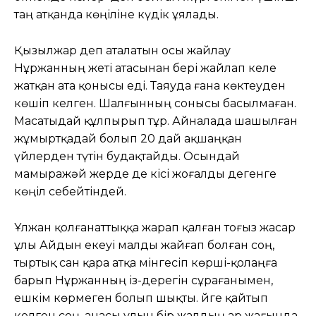
таң атқанда көңіліне күдік ұялады.
Қызылжар деп аталатын осы жайлау
Нұржанның жеті атасынан бері жайлап келе
жатқан ата қонысы еді. Таяуда ғана көктеуден
көшіп келген. Шалғынның сонысы басылмаған.
Масатыдай құлпырып тұр. Айналада шашылған
жұмыртқадай болып 20 дай ақшаңқан
үйлерден түтін будақтайды. Осындай
мамыражәй жерде де кісі жоғалды дегенге
көңіл себейтіндей.
Ұлжан қолғанаттыққа жарап қалған тоғыз жасар
ұлы Айдын екеуі малды жайғап болған соң,
тыртық сан қара атқа мінгесіп көрші-қолаңға
барып Нұржанның із-дерегін сұрағанымен,
ешкім көрмеген болып шықты. Үйге қайтып
келген соң, анасы ұлын бір жалдың ар жағында