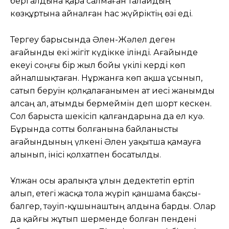
бері алдына қара салмаған талайдың
көзқұртына айналған һас жүйріктің өзі еді.
Тергеу барысында Әлен-Жәлел деген
ағайынды екі жігіт күдікке ілінді. Ағайынде
екеуі соңғы бір жыл бойы үкілі керді көп
айналшықтаған. Нұржанға көп ақша ұсынып,
сатып беруін қолқалағанымен ат иесі жанымды
алсаң ал, атымды бермеймін деп шорт кескен.
Сол барыста шекісіп қалғандарына да ел куә.
Бұрында сотты болғанына байланысты
ағайындының үлкені Әлен уақытша қамауға
алынып, інісі қолхатпен босатылды.
Ұлжан осы аралықта ұлын дедектетіп ертіп
алып, етегі жасқа тола жүріп қаншама бақсы-
балгер, тәуіп-құшынаштың алдына барды. Олар
да қайғы жұтып шерменде болған пендені