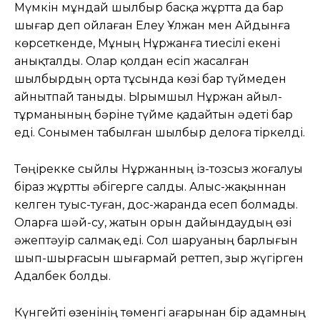
Мүмкін мұндай шылбыр басқа жұртта да бар
шығар деп ойлаған Елеу Ұлжан мен Айдынға
көрсеткенде, Мұның Нұржанға тиесілі екені
анықталды. Олар қолдан есіп жасалған
шылбырдың орта тұсында көзі бар түймеден
айнытпай таныды. Ырымшыл Нұржан айыл-
тұрманының бәріне түйме қадайтын әдеті бар
еді. Сонымен табылған шылбыр делоға тіркелді.
Төңірекке сыйлы Нұржанның із-тозсыз жоғалуы
біраз жұртты әбігерге салды. Алыс-жақыннан
келген туыс-туған, дос-жаранда есеп болмады.
Оларға шәй-су, жатын орын дайындаудың өзі
әжептәуір салмақ еді. Сол шаруаның барлығын
шып-шырғасын шығармай реттеп, зыр жүгірген
Адалбек болды.
Күнгейті өзенінің төменгі ағарынан бір адамның