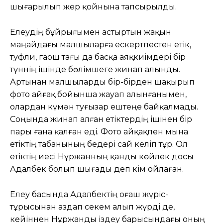
шығарылып жер қойнына тапсырылды.
Елеудің бұйрығымен астыртын жақын
маңайдағы малшыларға ескертпестен етік,
туфли, гаош тағы да басқа аяқкиімдері бір
түннің ішінде бөлімшеге жинап алынды.
Артынан малшыларды бір-бірден шақырып
фото айғақ бойынша жауап алынғанымен,
олардан күмән туғызар ештеңе байқалмады.
Соңында жинап алған етіктердің ішінен бір
пары ғана қалған еді. Фото айқақпен мына
етіктің табанының бедері сай келіп тұр. Ол
етіктің иесі Нұржанның қанды көйлек досы
Адалбек болып шығады деп кім ойлаған.
Елеу басында Адалбектің оғаш жүріс-
тұрысынан аздап секем алып жүрді де,
кейіннен Нұржанды іздеу барысындағы оның