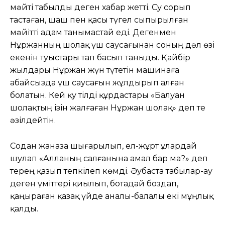
мәйті табылды деген хабар жетті. Су сорып
тастаған, шаш пен қасы түгел сыпырылған
мәйітті адам танымастай еді. Дегенмен
Нұржанның шолақ үш саусағынан соның дәл өзі
екенін туыстары тап басып таныды. Қайбір
жылдары Нұржан жүн түтетін машинаға
абайсызда үш саусағын жұлдырып алған
болатын. Кей қу тілді құрдастары «Балуан
шолақтың ізін жалғаған Нұржан шолақ» деп те
әзілдейтін.
Содан жаназа шығарылып, ел-жұрт ұлардай
шулап «Алланың салғанына амал бар ма?» деп
терең қазып тепкілеп көмді. Әубаста табылар-ау
деген үміттері қиылып, ботадай боздап,
қаңыраған қазақ үйде аналы-балалы екі мұңлық
қалды.