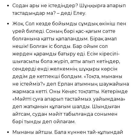
Содан ары не істедіңдер? Шұңқырға апарып
тастадыңдар ма? – деді Елеу.
Жоқ. Сол кезде бойымды сұмдық өкініш пен
үрей биледі. Соның бәрі қас-қағым сәтте
болғанына қатты қапаландым. Бірақ амал
нешік! Болған іс болды. Бар ойым сол
жерден қарамды батыру еді. Есім кіресілі-
шығасылы бола жүріп, атты алып кетіңдер,
сендерді енді желкемнің шұқыры көрсін
дедім де кетпекші болдым. «Тоқта, мынаны
не істейміз?» деп Ерлан атымның шаужайына
жармаса кетті. Оны Кеңес тоқтатты. Кетерімде
«Мәйтті суға апарып тастаймыз. уайымдама»
деп жатқанын құлағым шалды. Шындыған
айтсам, судан мәйіт табылғанда сонымен
бәрі тынды деп ойлағам.
Мынаны айтшы. Бала күннен тай-құлындай