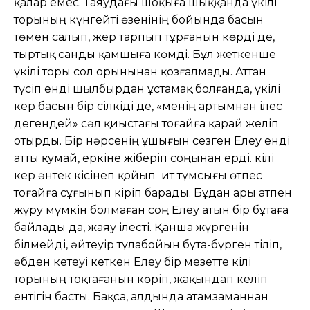
қалар емес. Таяудағы шоқыға шыққанда үкілі
торының күнгейті өзенінің бойында басын
төмен салып, жер тарпып тұрғанын көрді де,
тыртық санды қамшыға көмді. Бұл жеткенше
үкілі торы сол орынынан қозғалмады. Аттан
түсіп енді шылбырдан ұстамақ болғанда, үкілі
кер басын бір сілкіді де, «менің артымнан ілес
дегендей» сәл қиыстағы тоғайға қарай желіп
отырды. Бір нәрсенің ұшығын сезген Елеу енді
атты қумай, еркіне жіберіп соңынан ерді. Үкілі
кер әнтек кісінеп қойып ит тұмсығы өтпес
тоғайға сұғынып кіріп барады. Бұдан ары атпен
жүру мүмкін болмаған соң Елеу атын бір бұтаға
байлады да, жаяу ілесті. Қанша жүргенін
білмейді, әйтеуір тұлабойын бұта-бүрген тіліп,
әбден кетеуі кеткен Елеу бір мезетте Үкілі
торының тоқтағанын көріп, жақындап келіп
ентігін басты. Бақса, алдында атамзаманнан