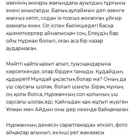
өзенінің жоғары жағындағы ауылдың тұрғыны
екені анықталды. Балық аулаймын деп өзенге
жалғыз кетіп, содан із-тозсыз жоғалған ұйғыр
азаматы екен. Ол іспен бөлімшедегі басқа
қызметкерлер айналысқан соң, Елеудің бар
ойы Нұржан болып, оған аса бір назар
аудармаған.
Мәйтті қайта қазып алып, туысқандарына
көрсеткенде, олар бірден таныды. Құдайдың
құдыреті! Мұндай ұқсастық болар ма? Оның да
үш саусағы шолақ болып шықты. Бірақ мұның
оң қолы болса, Нұржанның сол қолының үш
саусағы шолақ еді. Қайғыдан қан жұтып жүрген
Ұлжан мен Айдын оны дер кезінде байқамаған.
Нұржанның денесін сараптамадан өткізіп, фото
айқақтар алынып, екінші рет жаназасы