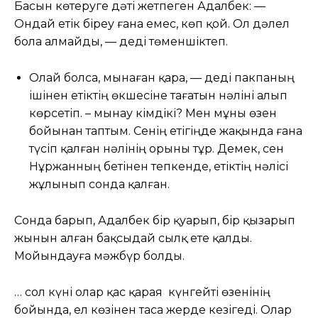
Басын көтеруге дәті жетпеген Адалбек: —
Ондай етік біреу ғана емес, көп қой. Ол дәлел
бола алмайды, — деді төменшіктеп.
Олай болса, мынаған қара, — деді пакпаның
ішінен етіктің өкшесіне тағатын нәліні алып
көрсетіп. – мынау кімдікі? Мен мұны өзен
бойынан таптым. Сенің етігіңде жақында ғана
түсіп қалған нәлінің орыны тұр. Демек, сен
Нұржанның бетінен тепкенде, етіктің нәлісі
жұлынып сонда қалған.
Сонда барып, Адалбек бір қуарып, бір қызарып
жынын алған бақсыдай сылқ ете қалды.
Мойындауға мәжбүр болды.
… сол күні олар қас қарая күнгейті өзенінің
бойында, ел көзінен таса жерде кезігеді. Олар