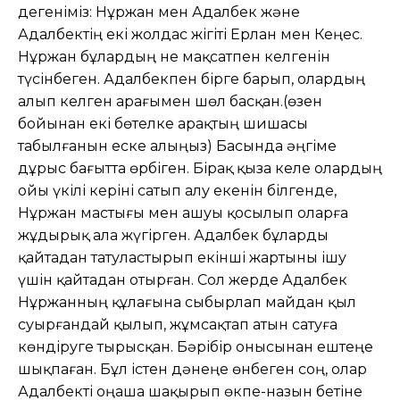
дегеніміз: Нұржан мен Адалбек және
Адалбектің екі жолдас жігіті Ерлан мен Кеңес.
Нұржан бұлардың не мақсатпен келгенін
түсінбеген. Адалбекпен бірге барып, олардың
алып келген арағымен шөл басқан.(өзен
бойынан екі бөтелке арақтың шишасы
табылғанын еске алыңыз) Басында әңгіме
дұрыс бағытта өрбіген. Бірақ қыза келе олардың
ойы үкілі керіні сатып алу екенін білгенде,
Нұржан мастығы мен ашуы қосылып оларға
жұдырық ала жүгірген. Адалбек бұларды
қайтадан татуластырып екінші жартыны ішу
үшін қайтадан отырған. Сол жерде Адалбек
Нұржанның құлағына сыбырлап майдан қыл
суырғандай қылып, жұмсақтап атын сатуға
көндіруге тырысқан. Бәрібір онысынан ештеңе
шықпаған. Бұл істен дәнеңе өнбеген соң, олар
Адалбекті оңаша шақырып өкпе-назын бетіне