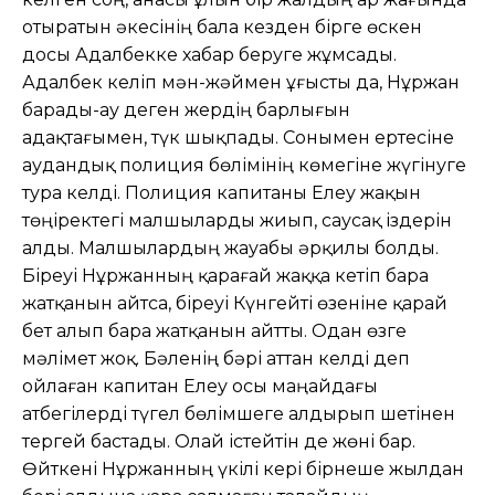
отыратын әкесінің бала кезден бірге өскен
досы Адалбекке хабар беруге жұмсады.
Адалбек келіп мән-жәймен ұғысты да, Нұржан
барады-ау деген жердің барлығын
адақтағымен, түк шықпады. Сонымен ертесіне
аудандық полиция бөлімінің көмегіне жүгінуге
тура келді. Полиция капитаны Елеу жақын
төңіректегі малшыларды жиып, саусақ іздерін
алды. Малшылардың жауабы әрқилы болды.
Біреуі Нұржанның қарағай жаққа кетіп бара
жатқанын айтса, біреуі Күнгейті өзеніне қарай
бет алып бара жатқанын айтты. Одан өзге
мәлімет жоқ. Бәленің бәрі аттан келді деп
ойлаған капитан Елеу осы маңайдағы
атбегілерді түгел бөлімшеге алдырып шетінен
тергей бастады. Олай істейтін де жөні бар.
Өйткені Нұржанның үкілі кері бірнеше жылдан