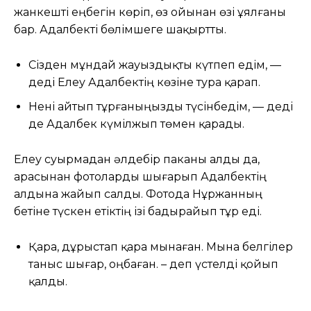
жанкешті еңбегін көріп, өз ойынан өзі ұялғаны
бар. Адалбекті бөлімшеге шақыртты.
Сізден мұндай жауыздықты күтпеп едім, —
деді Елеу Адалбектің көзіне тура қарап.
Нені айтып тұрғаныңызды түсінбедім, — деді
де Адалбек күмілжып төмен қарады.
Елеу суырмадан әлдебір паканы алды да,
арасынан фотоларды шығарып Адалбектің
алдына жайып салды. Фотода Нұржанның
бетіне түскен етіктің ізі бадырайып тұр еді.
Қара, дұрыстап қара мынаған. Мына белгілер
таныс шығар, оңбаған. – деп үстелді қойып
қалды.