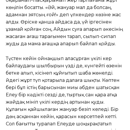
оқыранып-пысқырынып жер тарпығаны жұрт
көңілін босатты. «Әй, жануар мал да болсаң,
адамнан зятсың ғой!» деп үлкендер көзіне жас
алды. Өріске қанша айдаса да, үй іргесінен
ұзамай қойған соң, Айдын суға апарып әкесінің
жасаған ағаш тарағымен тарап, сылып-сипап
жуды да мама ағашқа апарып байлап қойды.
Түстен кейін ойнақшып аласұрған үкілі кер
байлаудағы шылбырын үзді де, күнгейті өзенін
бетке алып, кісінеп құйғытып шаба жөнелді.
Үйдегі жұрт түп қотарыла далаға шықты. Көптен
бері бұл істің барысынан миы әбден шатысқан
Елеу бір кәдікті сезді де, тыртық сан қара атқа
жәйдақ мініп үкілі кердің артынан қуды.
Құлағын қайшылаған жануар безіп келеді. Бір
дөң асқаннан кейін, қарасын көрсетпей кетті.
Сол бағытты туралап Елеуде шоқырақтатып