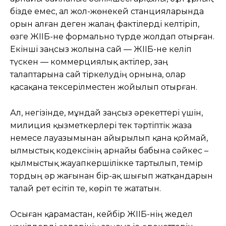
бізде емес, ал жол-жөнекей станцияларында
орын алған деген жалаң фактілерді келтіріп,
өзге ЖІІБ-не формально түрде жолдап отырған.
Екінші заңсыз жолына сай — ЖІІБ-не келіп
түскен — коммерциялық актілер, заң
талаптарына сай тіркелудің орнына, олар
қасақана тексерілместен жойылып отырған.
Ал, негізінде, мұндай заңсыз әрекеттері үшін,
милиция қызметкерлері тек тәртіптік жаза
немесе лауазымынан айырылып қана қоймай,
Қылмыстық кодексінің арнайы бабына сәйкес –
қылмыстық жауапкершілікке тартылып, темір
тордың әр жағынан бір-ақ шығып жатқандарын
талай рет есітіп те, көріп те жататын.
Осыған қарамастан, кейбір ЖІІБ-нің жедел