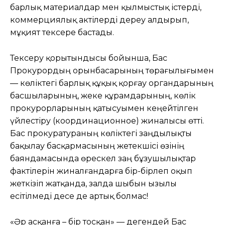
барлық материалдар мен қылмыстық істерді,
коммерциялық актілерді дереу алдырып,
мұқият тексере бастады.
Тексеру қорытындысы бойынша, Бас
Прокурордың орынбасарының төрағылығымен
— көліктегі барлық құқық қорғау органдарының
басшыларының, жеке құрамдарының, көлік
прокурорларының қатысуымен кеңейтілген
үйлестіру (координационное) жиналысы өтті.
Бас прокуратураның көліктегі заңдылықты
бақылау басқармасының жетекшісі өзінің
баяндамасында өрескел заң бұзушылықтар
фактілерін жиналғандарға бір-бірлеп оқып
жеткізіп жатқанда, залда шыбын ызылы
есітілмеді десе де артық болмас!
«Әр асқанға – бір тосқан» — дегендей Бас