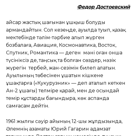
Федор Достоевский
Қайсар жастық шағынан ұшқыш болуды
армандайтын. Сол кезеңде, ауылда туып, қазақ
мектебінде тәлім-тәрбие алып жүрген
бозбалаға, Авиация, Космонавтика, Восток,
Спутник, Романтика — деген мәні оған онша
түсініксіз де, таңсық та болған сөздер, нәзік
жүрегін тербей, жан-сезімін билеп алатын.
Ауылының төбесінен ұшатын кішкене
ұшақтарға («Кукурузник» — деп аталып кеткен
Ан-2 ұшағы) телміре қарай, мен де осындай
темір құстарды бағындыра, көк аспанда
самғасам дейтін.
1961 жылғы сәуір айының 12-шы жұлдызында,
Әлемнің азаматы Юрий Гагарин адамзат