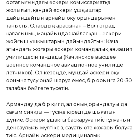
орталығындағы әскери комиссариатқа
жолығып, қандай әскери ұшқыштар
дайындайтын арнайы оқу орындарымен
танысты. Олардың арасынан – Волгоград
қаласының маңайында жайласқан – әскери
жойғыш ұшқыштарын дайындайтын: Кача
атындағы жоғары әскери командалық авиация
училищесін таңдады (Качинское высшее
военное командное авиационное училище
летчиков). Ол кезеңде, мұндай әскери оқу
орнына түсу оңай шаруа емес, бір орынға 20-30
талабан бәйгеге түсетін.
Армандау да бір қиял, ал оның орындалуы да
сағым сияқты — түсіңе кіреді де шығатын
дүние. Әскери ұшақты басқаруға тиіс тұлғаның
денсаулығы мүлтіксіз, сауаты өте жоғары болуға
тиіс. Арнайы әскери медициналық