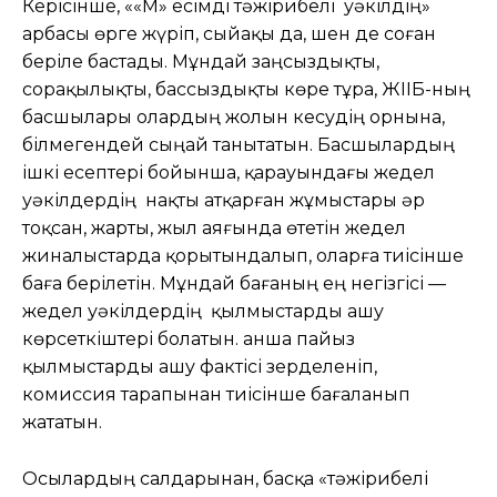
Керісінше, ««М» есімді тәжірибелі уәкілдің»
арбасы өрге жүріп, сыйақы да, шен де соған
беріле бастады. Мұндай заңсыздықты,
сорақылықты, бассыздықты көре тұра, ЖІІБ-ның
басшылары олардың жолын кесудің орнына,
білмегендей сыңай танытатын. Басшылардың
ішкі есептері бойынша, қарауындағы жедел
уәкілдердің нақты атқарған жұмыстары әр
тоқсан, жарты, жыл аяғында өтетін жедел
жиналыстарда қорытындалып, оларға тиісінше
баға берілетін. Мұндай бағаның ең негізгісі —
жедел уәкілдердің қылмыстарды ашу
көрсеткіштері болатын. Қанша пайыз
қылмыстарды ашу фактісі зерделеніп,
комиссия тарапынан тиісінше бағаланып
жататын.
Осылардың салдарынан, басқа «тәжірибелі