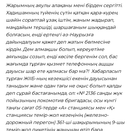
Жарымның аяулы алақаны мені бірден сергітті.
Хадишамның түйенің сүтін қатқан қара-күрең
шәйін сораптай ұзақ іштім, жаным жадырап,
маңдайым тершіді, шаршағаным шыққандай
болғасын, енді ертеңгі әз-Наурызға
дайындалуым қажет деп жатын бөлмесіне
кірдім. Дем алмақшы болып, кереуетіме
аяғымды созып, енді көсіле бергенім сол, бас
жағымда тұрған қызмет телефонның ащщы
дауысы шар ете қалмасы бар ма?! Хабарласып
тұрған ЖІІБ-ның кезекшісі екенін дауысынан
таныдым және одан тағы не оқыс болып қалды
деп сұрай бастағанымда, ол: «№ 2136 санды жүк
пойызының локомотив бригадасы, осы күнгі
таңғы сағат 05-терде «А» станциясы мен «Қ»
станциясы темір-жол кезеңінің (железно-
дорожный перегон) 361-ші шақырымының 9-шы
темір-жол пикетінің жанынан өтіп бара