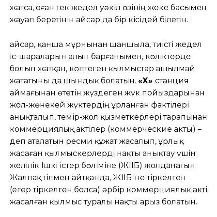
жатса, оған тек жедел уәкіл өзінің жеке басымен
жауап беретінін Қайсар да бір кісідей білетін.
Қайсар, қанша мұрнынан шаншыла, тиісті жедел
іс-шараларын алып барғанымен, көліктерде
болып жатқан, көптеген қылмыстар ашылмай
жататыны да шындық болатын.
«Х»
станция
аймағынан өтетін жүздеген жүк пойыздарынан
жол-жөнекей жүктердің ұрланған фактілері
анықталып, темір-жол қызметкерлері тарапынан
коммерциялық актілер (коммерческие акты) –
деп аталатын ресми құжат жасалып, ұрлық
жасаған қылмыскерлерді нақты анықтау үшін
желілік Ішкі істер бөліміне (ЖІІБ) жолданатын.
Жалпақ тілмен айтқанда, ЖІІБ-не тіркелген
(егер тіркелген болса) әрбір коммерциялық акті
жасалған қылмыс туралы нақты арыз болатын.