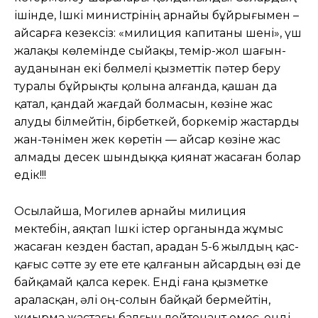
ішінде, Ішкі министрінің арнайы бұйрығымен –
Қайсарға кезексіз: «милиция капитаны шені», үш
жалақы көлемінде сыйақы, темір-жол шағын-
ауданынан екі бөлмелі қызметтік пәтер беру
туралы бұйрықты қолына алғанда, қашан да
қатал, қандай жағдай болмасын, көзіне жас
алуды білмейтін, бірбеткей, боркемір жастарды
жан-тәнімен жек көретін — Қайсар көзіне жас
алмады десек шындыққа қиянат жасаған болар
едік!!!
Осылайша, Могилев арнайы милиция
мектебін, аяқтап Ішкі істер органында жұмыс
жасаған кезден бастап, арадан 5-6 жылдың қас-
қағыс сәтте зу ете ете қалғанын Қайсардың өзі де
байқамай қалса керек. Енді ғана қызметке
араласқан, әлі оң-солын байқай бермейтін,
жиырма жастағы балғын лейтенант емес, енді