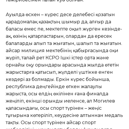
Ауылда өскен – күрес десе делебесі қозатын
қарадомалақ қазақтың шымыр да, алғыр да
баласы емес пе, мектепте оқып жүрген кезінде-
ақ, өзінің қатарластарын, олардан да ересек
балаларды алып та жығатын, шалып та жығатын.
Қайсар милиция мектебінің қабырғасында оқи
жүріп, талай рет КСРО Ішкі істер орта және
орнайы оқу орындары арасында жылда өтетін
жарыстарға қатысып, жүлделі үштікке енген
кездері аз болмады. Еркін күрес бойынша,
республика деңгейінде өткен жалаулы
жарыста, осы елдің өкілінен ғана финалда
жеңіліп, екінші орынды иеленсе, ал Могилев
қаласындағы, осы спорт түрінен – жеңіс
тұғырына көтеріліп, кеудесіне алтыннан медаль
тақты. Осы спорт түрінен Қайсар спорт