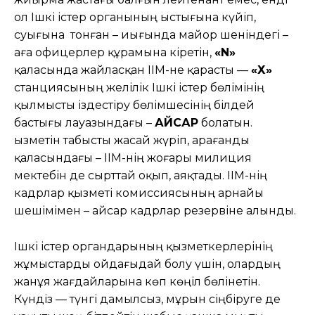
ол Ішкі істер органының ыстығына күйіп,
суығына тонған – иығында майор шеніндегі –
аға офицерлер құрамына кіретін,
«N»
қаласында жайласқан ІІМ-не қарасты —
«Х»
станциясының желілік Ішкі істер бөлімінің
қылмысты іздестіру бөлімшесінің білдей
бастығы лауазындағы –
ҚАЙСАР
болатын.
Қызметін табысты жасай жүріп, Қарағанды
қаласындағы – ІІМ-нің жоғары милиция
мектебін де сырттай оқып, аяқтады. ІІМ-нің
кадрлар қызметі комиссиясының арнайы
шешімімен – Қайсар кадрлар резервіне алынды.
Ішкі істер органдарының қызметкерлерінің
жұмыстарды ойдағыдай болу үшін, олардың
жанұя жағдайларына көп көңіл бөлінетін.
Күндіз — түнгі дамылсыз, мұрын сіңбіруге де