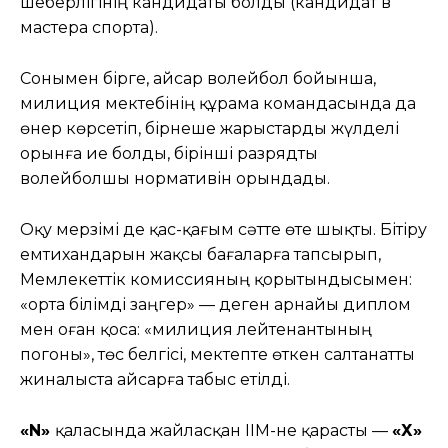
шеберлігінің кандидаты болды (кандидат в
мастера спорта).
Сонымен бірге, Қайсар волейбол бойынша,
милиция мектебінің құрама командасында да
өнер көрсетіп, бірнеше жарыстарды жүлделі
орынға ие болды, бірінші разрядты
волейболшы нормативін орындады.
Оқу мерзімі де қас-қағым сәтте өте шықты. Бітіру
емтихандарын жақсы бағаларға тапсырып,
Мемлекеттік комиссияның қорытындысымен:
«орта білімді заңгер» — деген арнайы диплом
мен оған қоса: «милиция лейтенантының
погоны», төс белгісі, мектепте өткен салтанатты
жиналыста Қайсарға табыс етілді.
«N»
қаласында жайласқан ІІМ-не қарасты —
«Х»