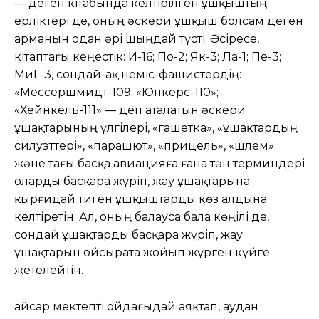
— деген кітабында келтірілген ұшқыштың
ерліктері де, оның әскери ұшқыш болсам деген
арманын одан әрі шыңдай түсті. Әсіресе,
кітаптағы кеңестік: И-16; По-2; Як-3; Ла-1; Пе-3;
МиГ-3, сондай-ақ неміс-фашистердің:
«Мессершмидт-109; «Юнкерс-110»;
«Хейнкель-111» — деп аталатын әскери
ұшақтарының үлгілері, «гашетка», «ұшақтардың
силуэттері», «парашют», «прицель», «шлем»
және тағы басқа авиацияға ғана тән терминдері
оларды басқара жүріп, жау ұшақтарына
қырғидай тиген ұшқыштарды көз алдына
келтіретін. Ал, оның балауса бала көңілі де,
сондай ұшақтарды басқара жүріп, жау
ұшақтарын ойсырата жойып жүрген күйге
жетелейтін.
Қайсар мектепті ойдағыдай аяқтап, аудан