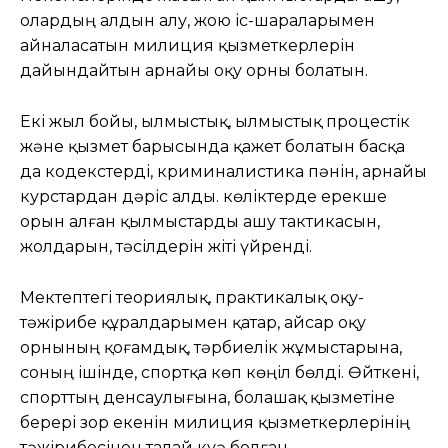
олардың алдын алу, жою іс-шараларымен
айналасатын милиция қызметкерлерін
дайындайтын арнайы оқу орны болатын.
Екі жыл бойы, Қылмыстық, Қылмыстық процестік
және қызмет барысында қажет болатын басқа
да кодекстерді, криминалистика пәнін, арнайы
курстардан дәріс алды. көліктерде ерекше
орын алған қылмыстарды ашу тактикасын,
жолдарын, тәсілдерін жіті үйренді.
Мектептегі теориялық, практикалық оқу-
тәжірибе құралдарымен қатар, Қайсар оқу
орнының қоғамдық, тәрбиелік жұмыстарына,
соның ішінде, спортқа көп көңіл бөлді. Өйткені,
спорттың денсаулығына, болашақ қызметіне
берері зор екенін милиция қызметкерлерінің
тәжірибесінен талай куә болған.