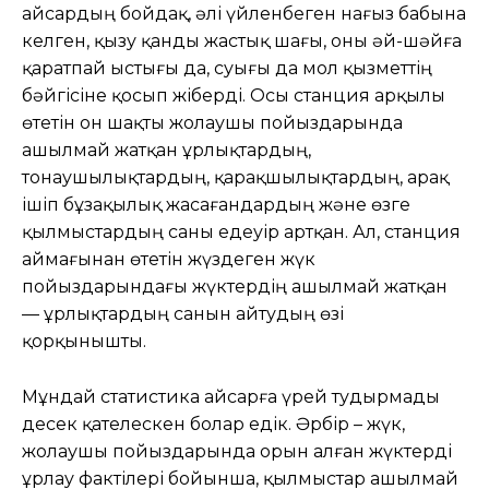
Қайсардың бойдақ, әлі үйленбеген нағыз бабына
келген, қызу қанды жастық шағы, оны әй-шәйға
қаратпай ыстығы да, суығы да мол қызметтің
бәйгісіне қосып жіберді. Осы станция арқылы
өтетін он шақты жолаушы пойыздарында
ашылмай жатқан ұрлықтардың,
тонаушылықтардың, қарақшылықтардың, арақ
ішіп бұзақылық жасағандардың және өзге
қылмыстардың саны едеуір артқан. Ал, станция
аймағынан өтетін жүздеген жүк
пойыздарындағы жүктердің ашылмай жатқан
— ұрлықтардың санын айтудың өзі
қорқынышты.
Мұндай статистика Қайсарға үрей тудырмады
десек қателескен болар едік. Әрбір – жүк,
жолаушы пойыздарында орын алған жүктерді
ұрлау фактілері бойынша, қылмыстар ашылмай