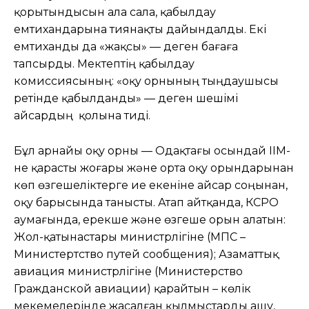
қорытындысын ала сала, қабылдау
емтихандарына тиянақты дайындалды. Екі
емтиханды да «жақсы» — деген бағаға
тапсырды. Мектептің қабылдау
комиссиясының: «оқу орнының тыңдаушысы
ретінде қабылданды» — деген шешімі
Қайсардың қолына тиді.
Бұл арнайы оқу орны — Одақтағы осындай ІІМ-
не қарасты жоғары және орта оқу орындарынан
көп өзгешеліктерге ие екеніне Қайсар соңынан,
оқу барысында танысты. Атап айтқанда, КСРО
аумағында, ерекше және өзгеше орын алатын:
Жол-қатынастары министрлігіне (МПС –
Министертство путей сообщения); Азаматтық
авиация министрлігіне (Министерство
Гражданской авиации) қарайтын – көлік
мекемелерінде жасалған қылмыстарды ашу,