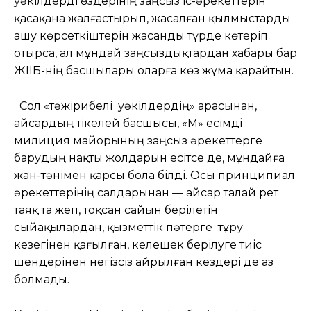
уәкілдерді өздерінің заңсыз іс-әрекеттерін
қасақана жалғастырып, жасалған қылмыстарды
ашу көрсеткіштерін жасанды түрде көтеріп
отырса, ал мұндай заңсыздықтардан хабары бар
ЖІІБ-нің басшылары оларға көз жұма қарайтын.
Сол «тәжірибелі уәкілдердің» арасынан,
Қайсардың тікелей басшысы, «М» есімді
милиция майорының заңсыз әрекеттерге
барудың нақты жолдарын есітсе де, мұндайға
жан-тәнімен қарсы бола білді. Осы принципиал
әрекеттерінің салдарынан — Қайсар талай рет
таяқ та жеп, тоқсан сайын берілетін
сыйақылардан, қызметтік пәтерге тұру
кезегінен қағылған, келешек берілуге тиіс
шендерінен негізсіз айрылған кездері де аз
болмады.