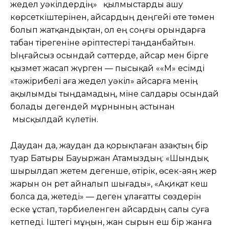
жедел уәкілдердің» қылмыстарды ашу
көрсеткіштерінен, Қайсардың деңгейі өте төмен
болып жатқандықтан, ол ең соңғы орындарға
табан тірегеніне әріптестері таңданбайтын.
Ыңғайсыз осындай сәттерде, Қайсар мен бірге
қызмет жасап жүрген — пысықай ««М» есімді
«тәжірибелі аға жедел уәкіл» Қайсарға менің
ақылымды тыңдамадың, міне салдары осындай
болады дегендей мұрнының астынан
мысқылдай күлетін.
Даудан да, жаудан да қорықпаған Қазақтың бір
туар Батыры Бауыржан Атамыздың: «Шындық
шырылдап жетем дегенше, өтірік, өсек-аяң жер
жарын он рет айналып шығады», «Ақиқат кеш
болса да, жетеді» — деген ұлағатты сөздерін
еске ұстап, тәрбиеленген Қайсардың салы суға
кетпеді. Іштегі мұңын, жан сырын еш бір жанға