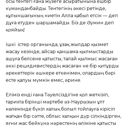
осы тентегі ғана жүзеге асыратынына ешбір
күмәнданбайды. Тентегінің әкесі ретінде,
құлыншағының ниетін Алла қабыл етсін — деп
дұға етуден шаршамайды. Біз де Әумин деп
қояйық!
Ішкі істер органында, ұзақ жылдар қызмет
жасау кезінде, Қайсар қаншама қылмыстарды
ашуға белсене қатысты, талай қылмыс жасаған
әккі рецидивистердің жасаған не бір қитұрды
әрекеттерін әшкере еткенімен, олардың бәрі
есте қалуы мүмкін емес, әрине.
Еліміз енді ғана Тәуелсіздігіне қол жеткізіп,
тарихта бірінші мәртебе әз-Наурызын ұлт
көлемінде бүкіл халық болып тойлауға кірісіп
жатқан бір сәтте, облыс халқын дүр сілкіндірген,
яғни жас бейкүнә нәрестенің өліміне қатысты