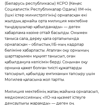
(Беларусь республикасы) КСРО (Кеңес
Социалистік Республикалар Одағы) ІІМ-нің
(Ішкі істер министрлігінің) орналасқан екі
жылдық арнайы орта милиция мектебіне
тыңдаушылар қабылданады» — деген
хабарлама көзіне оттай басылды. Онымен
таныса сала, дереу қала орталығында
орналасқан – облыстық ІІБ-ның кадрлар
бөліміне хабарласты. Аталған оқу орнының
шарттарымен мұқият танысып, оған
қабылдануға келісімін берді. Соңынан оқу
орнына қажет болған тиісті құжаттарды
тапсырып, қабылдау емтиханын тапсыру үшін
Могилев қаласына жол тартты.
Милиция мектебінің жатақ-жайына орналасып,
медкомиссияның: «ІІО-на қызмет істеуге
денсаулығы жарамды» — деген оң