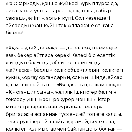
жақ жармады, қанша жүйкесі құрып тұрса да,
айға қарай ұлыған арлан қасқырша, сабыр
сақтады, әліптің артын күтті. Сол кезеңдегі
Қайсардың жан-күйін тек Алла және өзі ғана
білетін!
«Аққа – Құдай да жақ!» — деген сөзді кемеңгер
Қазақ бекер айтпаса керек! Келесі бір есептік
жылдың басында, облыс орталығында
жайласқан барлық көлік объектілерін, көліктегі
құқық қорғау органдарын, соның ішінде, Қайсар
қызмет жасайтын —
«N»
қаласында жайласқан:
«Х»
станциясының желілік Ішкі істер бөлімін
тексеру үшін Бас Прокурор мен Ішкі істер
министрі тарапынан құрылған тексеру
бригадасы аспаннан түскендей топ ете қалды.
Тексерушілер әй-шәйға қарамай, келе сала,
көліктегі қылмыстармен байланысты болған —