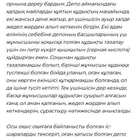
орнына дереу бардым. Депо аймағындағы
қалдық майларды құятын құдықтың маңайында,
екі жансыз дене жатыр, ал үшіншісін ауыр халде
жедел жәрдем алып кеткенін білдім. Екі адам
өлімінің себебіне депоның басшыларының үш
жұмысшыны қоқысқа толған құдықты тазалау
үшін он литр күкірт қышқылын (серная кислота)
құйдырған екен. Соңынан құдықты
тазаламақшы болып, бірінші жұмысшы құдыққа
түспекші болған бойда уланып, оған құлаған,
оны көрген екіншісі құтқармақшы болғанда, ол
да ішіне түсіп кетіпті. Тек үшіншісін дер кезінде,
басқа жұмысшылар құдықтан суырып алғасын
ғана, ол аман қалғанын, жедел жәрдем алып
кеткендерін, сұрастыру нәтижесінде анықталды.
Осы оқыс оқиғаға байланысты болған іс-
шараларды тексеріп, оған қатысы болған депо