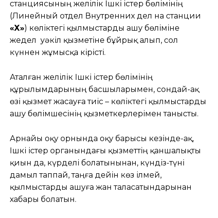
станциясының желілік Ішкі істер бөлімінің
(Линейный отдел Внутренних дел на станции
«Х»
) көліктегі қылмыстарды ашу бөліміне
жедел уәкіл қызметіне бұйрық алып, сол
күннен жұмысқа кірісті.
Аталған желілік Ішкі істер бөлімінің
құрылымдарының басшыларымен, сондай-ақ
өзі қызмет жасауға тиіс – көліктегі қылмыстарды
ашу бөлімшесінің қызметкерлерімен танысты.
Арнайы оқу орнында оқу барысы кезінде-ақ,
Ішкі істер органындағы қызметтің қаншалықты
қиын да, күрделі болатынынан, күндіз-түні
дамыл таппай, таңға дейін көз ілмей,
қылмыстарды ашуға жан таласатындарынан
хабары болатын.