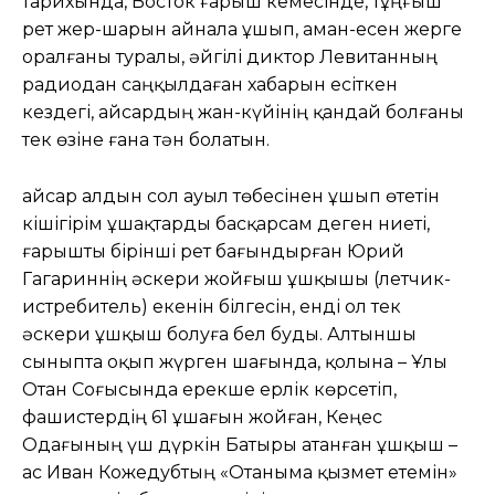
тарихында, Восток ғарыш кемесінде, тұңғыш
рет жер-шарын айнала ұшып, аман-есен жерге
оралғаны туралы, әйгілі диктор Левитанның
радиодан саңқылдаған хабарын есіткен
кездегі, Қайсардың жан-күйінің қандай болғаны
тек өзіне ғана тән болатын.
Қайсар алдын сол ауыл төбесінен ұшып өтетін
кішігірім ұшақтарды басқарсам деген ниеті,
ғарышты бірінші рет бағындырған Юрий
Гагариннің әскери жойғыш ұшқышы (летчик-
истребитель) екенін білгесін, енді ол тек
әскери ұшқыш болуға бел буды. Алтыншы
сыныпта оқып жүрген шағында, қолына – Ұлы
Отан Соғысында ерекше ерлік көрсетіп,
фашистердің 61 ұшағын жойған, Кеңес
Одағының үш дүркін Батыры атанған ұшқыш –
ас Иван Кожедубтың «Отаныма қызмет етемін»