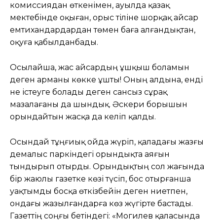
комиссиядан өткенімен, ауылда қазақ
мектебінде оқыған, орыс тіліне шорқақ Қайсар
емтихандардардан төмен баға алғандықтан,
оқуға қабылданбады.
Осылайша, жас Қайсардың ұшқыш боламын
деген арманы көкке ұшты! Оның алдына, енді
не істеуге болады деген сансыз сұрақ
мазалағаны да шындық. Әскери борышын
орындайтын жасқа да келіп қалды.
Осындай тұңғиық ойда жүріп, қаладағы жазғы
демалыс паркіндегі орындықта аяғын
тындырып отырды. Орындықтың сол жағында
бір жаюлы газетке көзі түсіп, бос отырғанша
уақтымды босқа өткізбейін деген ниетпен,
ондағы жазылғандарға көз жүгірте бастады.
Газеттің соңғы бетіндегі: «Могилев қаласында