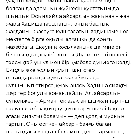
уақыты жоқ, бітпейтін шабыс қанша мықты
болсаң да адамның жүйкесін құртатыны да
шындық. Осындайда Қайсардың жанынан – жан
жары Хадиша табылатын, оның барлық
жағдайын жасауға күш салатын. Хадишамен ол
мектепте бірге оқыды, алғашқы да соңғы
махаббаты. Екеуінің қосылғанына да, міне он
бес жылдың жүзі болыпты. Дүниеге екі шекесі
торсықтай үш ұл мен бір қызбала дүниеге келді.
Екі ұлы әке жолын қуып, Ішкі істер
органдарында жұмыс жасаймыз деп
құлшынып отырса, қызы анасы Хадиша сияқты
дәрігер болуды армандайды. Ал, Қайсардың
сүткенжесі – Арман тек Қазақтан шыққан төртінші
ғарышкер (Қазақтың тұңғыш ғарышкері Тоқтар
атасы сияқты) боламын — деп қояды мұрнын
тартып. Оны есіткен Қайсар – баяғы балаң
шағындағы ұшқыш боламын деген арманын,