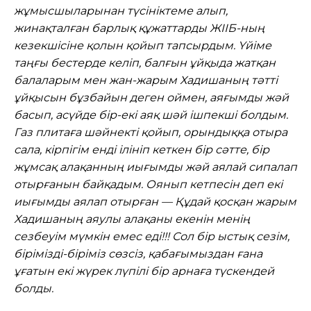
жұмысшыларынан түсініктеме алып,
жинақталған барлық құжаттарды ЖІІБ-ның
кезекшісіне қолын қойып тапсырдым. Үйіме
таңғы бестерде келіп, балғын ұйқыда жатқан
балаларым мен жан-жарым Хадишаның тәтті
ұйқысын бұзбайын деген оймен, аяғымды жәй
басып, асүйде бір-екі аяқ шәй ішпекші болдым.
Газ плитаға шәйнекті қойып, орындыққа отыра
сала, кірпігім енді ілініп кеткен бір сәтте, бір
жұмсақ алақанның иығымды жәй аялай сипалап
отырғанын байқадым. Оянып кетпесін деп екі
иығымды аялап отырған — Құдай қосқан жарым
Хадишаның аяулы алақаны екенін менің
сезбеуім мүмкін емес еді!!! Сол бір ыстық сезім,
бірімізді-біріміз сөзсіз, қабағымыздан ғана
ұғатын екі жүрек лүпілі бір арнаға түскендей
болды.