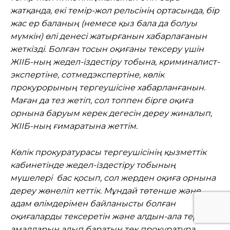
жатқанда, екі темір-жол рельсінің ортасында, бір
жас ер баланың (немесе қыз бала да болуы
мүмкін) өлі денесі жатырғанын хабарлағанын
жеткізді. Болған тосын оқиғаны тексеру үшін
ЖІІБ-ның жедел-іздестіру тобына, криминалист-
экспертіне, сотмедэкспертіне, көлік
прокурорының тергеушісіне хабарланғанын.
Маған да тез жетіп, сол топпен бірге оқиға
орнына баруым керек дегесін дереу жиналып,
ЖІІБ-ның ғимаратына жеттім.
Көлік прокуратурасы тергеушісінің қызметтік
кабинетінде жедел-іздестіру тобының
мүшелері бас қосып, сол жерден оқиға орнына
дереу жөнеліп кеттік. Мұндай төтенше және
адам өлімдерімен байланысты болған
оқиғаларды тексеретін және алдын-ала тергеу
амалдарын алып баратын тек прокуратура