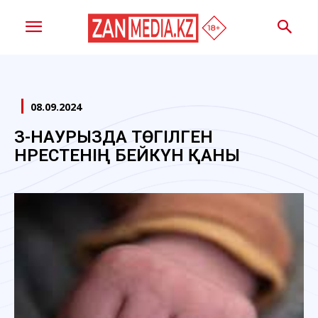
08.09.2024
ӘЗ-НАУРЫЗДА ТӨГІЛГЕН
НӘРЕСТЕНІҢ БЕЙКҮНӘ ҚАНЫ