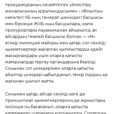
прокуратураның кеңейтілген үйлесітіру
жиналысының қорытындысымен – облыстың
көліктегі ІІБ-ның генерал шеніндегі басшысы
мен бірнеше ЖІІБ-ның басшылары, көлік
прокурорлары лауазымынан айырылса, ал
Қайсардың тікелей басшысы, болған — «М»
есімді милиция майоры мен қатар, сол секілді
қызметкерлері жасалған қылмыстарды әдейі
жасырғандары үшін оларға қатысты
материалдар тергеу органдарына берілді.
Соңынан сот үкімдерімен оларға қатысты
айыптау үкімдері қабылданып, темір тордың әр
жағынан шығып жатты.
Сонымен қатар, Қайсар секілді өзге де
принципиал қызметкерлерінің де жұмыстары
тиісінше оң бағаланып, оларға қатысты
көтермелеу шаралары қолданылды. Солардың