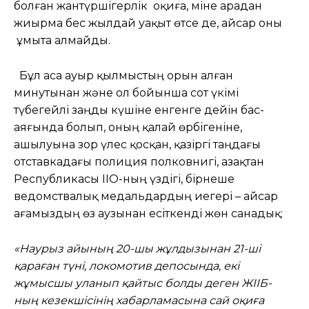
болған жантүршігерлік оқиға, міне арадан
жиырма бес жылдай уақыт өтсе де, Қайсар оны
ұмыта алмайды.
Бұл аса ауыр қылмыстың орын алған
минутынан және ол бойынша сот үкімі
түбегейлі заңды күшіне енгенге дейін бас-
аяғында болып, оның қалай өрбігеніне,
ашылуына зор үлес қосқан, қазіргі таңдағы
отставкадағы полиция полковнигі, Қазақтан
Республикасы ІІО-ның үздігі, бірнеше
ведомствалық медальдардың иегері – Қайсар
ағамыздың өз аузынан есіткенді жөн санадық:
«Наурыз айының 20-шы жұлдызынан 21-ші
қараған түні, локомотив депосында, екі
жұмысшы уланып қайтыс болды деген ЖІІБ-
ның кезекшісінің хабарламасына сай оқиға