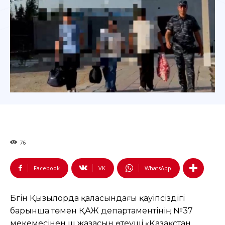
76
Facebook
VK
WhatsApp
Бүгін Қызылорда қаласындағы қауіпсіздігі
барынша төмен ҚАЖ департаментінің №37
мекемесінен үш жазасын өтеуші «Қазақстан