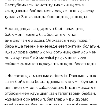
Республикасы Конституциясының отыз
жылдығына байланысты рақымшылық жасау
туралы» Заң аясында бостандыққа шықты.
Бостандық алғандардың бірі – алаяқтық
бабымен 1 жылға бас бостандығынан
айырылған ер адам. Ол жазасын қауіпсіздігі
барынша төмен мекемеде өтеп жатқан болатын.
Қызылорда қалалық №2 сотының қаулысымен
оның қалған 5 ай мерзімі рақымшылыққа
сәйкес қылмыстық жауаптылықтан босатылды.
– Жасаған қылмысыма өкінемін. Рақымшылық
заңы бойынша бостандыққа шықтым – бұл мен
үшін үлкен өмірлік сабақ болды. Ендігі мақсатым –
отбасыммен қауышып, заң талаптарын бұзбай,
жұмысқа орналасып, балаларымды дұрыс