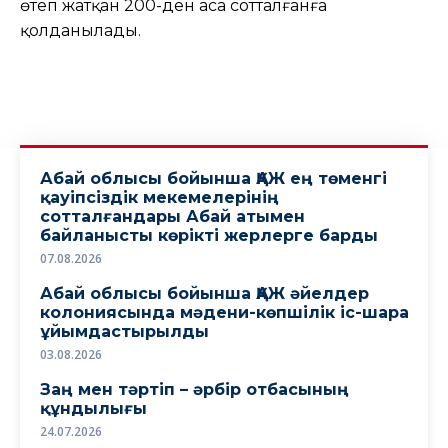
өтеп жатқан 200-ден аса сотталғанға
қолданылады.
Абай облысы бойынша ҚАЖ ең төменгі
қауіпсіздік мекемелерінің
сотталғандары Абай атымен
байланысты көрікті жерлерге барды
07.08.2026
Абай облысы бойынша ҚАЖ әйелдер
колониясында мәдени-көпшілік іс-шара
ұйымдастырылды
03.08.2026
Заң мен тәртіп – әрбір отбасының
құндылығы
24.07.2026