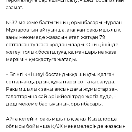
тәрбиелеуге бар күшімді салу, – деді босатылған
азамат.
№37 мекеме бастығының орынбасары Нұрлан
Мұхтаровтың айтуынша, аталған рақымшылық
заңы мекемеде жазасын өтеп жатқан 79
сотталған тұлғаға қолданылады. Оның ішінде
жетеуі толық босатылуға, қалғандарына жаза
мерзімін қысқартуға жатады.
– Бүгінгі күні үшеуі бостандыққа шықты. Қалған
сотталғандардың құжаттары сотта қаралуда.
Рақымшылық заңы аясындағы жұмыстар заң
талаптарына сай әрі жүйелі түрде жүргізілуде, –
деді мекеме бастығының орынбасары.
Айта кетейік, рақымшылық заңы Қызылорда
облысы бойынша ҚАЖ мекемелерінде жазасын