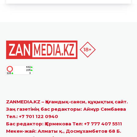
ZANMEDIA.KZ – Қоғамдық-саяси, құқықтық сайт.
Заң газетінің бас редакторы: Айнұр Сембаева
Тел.: +7 701 122 0940
Бас редактор: Қ.Ермекова Тел: +7 777 407 5511
Мекен-жай: Алматы қ., Досмұхамбетов 68 Б.