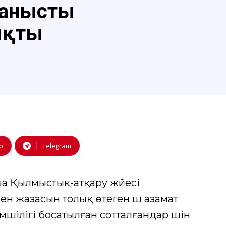
ланысты
ықты
p
Telegram
а Қылмыстық-атқару жүйесі
н жазасын толық өтеген үш азамат
шілігі босатылған сотталғандар үшін