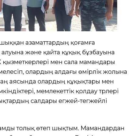
 шыққан азаматтардың қоғамға
у алуына және қайта құқық бұзбауына
 қызметкерлері мен сала мамандары
елесіп, олардың алдағы өмірлік жолына
 заң аясында олардың құқықтары мен
кіндіктері, мемлекеттік қолдау түрлері
ықтардың салдары егжей-тегжейлі
Жазамды толық өтеп шықтым. Мамандардан