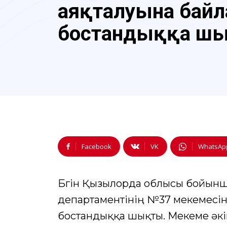
аяқталуына бай
бостандыққа ш
Facebook
VK
WhatsAp
Бүгін Қызылорда облысы бойынш
департаментінің №37 мекемесіне
бостандыққа шықты. Мекеме әкім