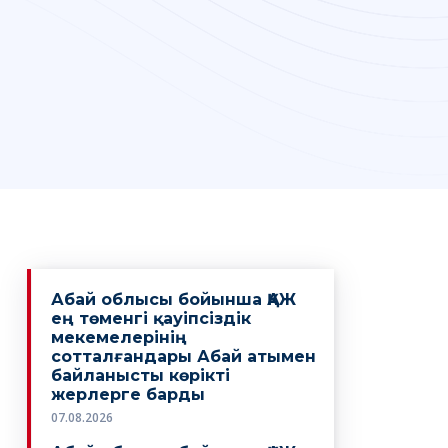
Абай облысы бойынша ҚАЖ
ең төменгі қауіпсіздік
мекемелерінің
сотталғандары Абай атымен
байланысты көрікті
жерлерге барды
07.08.2026