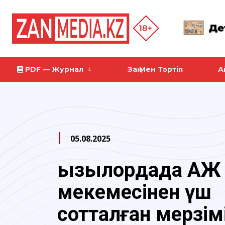
PDF — Журнал
Заң Мен Тәртіп
А
05.08.2025
Қызылордада ҚАЖ
мекемесінен үш
сотталған мерзім