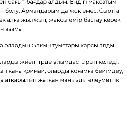
ен бағыт-бағдар алдым. Ендігі мақсатым
гі болу. Армандарым да жоқ емес. Сыртта
 тек алға жылжып, жақсы өмір бастау керек
н азамат.
а олардың жақын туыстары қарсы алды.
арды жүйелі түрде ұйымдастырып келеді.
ып қана қоймай, оларды қоғамға бейімдеу,
да атқарылып жатқан маңызды әлеуметтік