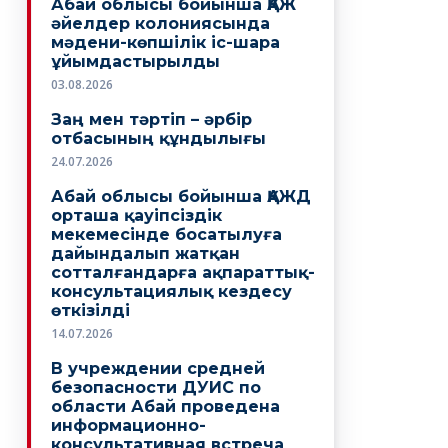
Абай облысы бойынша ҚАЖ
әйелдер колониясында
мәдени-көпшілік іс-шара
ұйымдастырылды
03.08.2026
Заң мен тәртіп – әрбір
отбасының құндылығы
24.07.2026
Абай облысы бойынша ҚАЖД
орташа қауіпсіздік
мекемесінде босатылуға
дайындалып жатқан
сотталғандарға ақпараттық-
консультациялық кездесу
өткізілді
14.07.2026
В учреждении средней
безопасности ДУИС по
области Абай проведена
информационно-
консультативная встреча