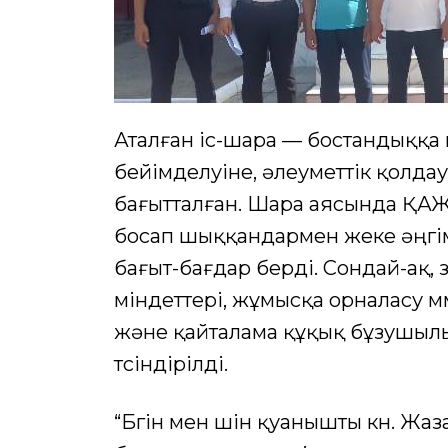
Аталған іс-шара — бостандыққа
бейімделуіне, әлеуметтік қолда
бағытталған. Шара аясында ҚАЖ
босап шыққандармен жеке әңгім
бағыт-бағдар берді. Сондай-ақ,
міндеттері, жұмысқа орналасу мүм
және қайталама құқық бұзушыл
түсіндірілді.
“Бүгін мен үшін қуанышты күн. 