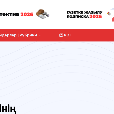
йдарлар | Рубрики
PDF
інің