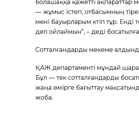
болашаққа қажетті ақпараттар м
— жұмыс істеп, отбасымның тіре
мені бауырларым күтіп тұр. Енді
деп ойлаймын”, – деді босатылға
Сотталғандарды мекеме алдынд
ҚАЖ департаменті мұндай шарал
Бұл — тек сотталғандарды босат
жаңа өмірге бағыттау мақсатын
жоба.