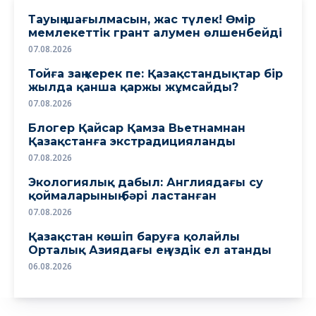
Тауың шағылмасын, жас түлек! Өмiр
мемлекеттiк грант алумен өлшенбейдi
07.08.2026
Тойға заң керек пе: Қазақстандықтар бір
жылда қанша қаржы жұмсайды?
07.08.2026
Блогер Қайсар Қамза Вьетнамнан
Қазақстанға экстрадицияланды
07.08.2026
Экологиялық дабыл: Англиядағы су
қоймаларының бәрі ластанған
07.08.2026
Қазақстан көшіп баруға қолайлы
Орталық Азиядағы ең үздік ел атанды
06.08.2026