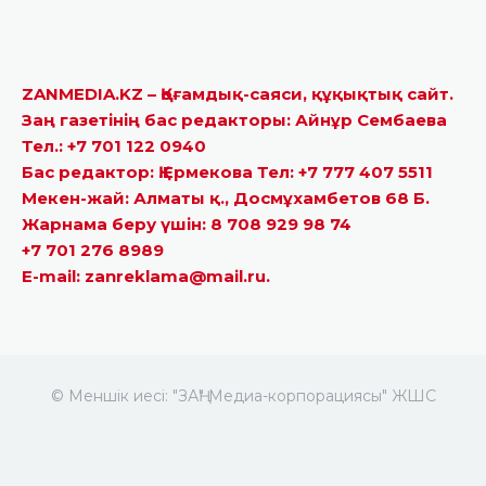
ZANMEDIA.KZ – Қоғамдық-саяси, құқықтық сайт.
Заң газетінің бас редакторы: Айнұр Сембаева
Тел.: +7 701 122 0940
Бас редактор: Қ.Ермекова Тел: +7 777 407 5511
Мекен-жай: Алматы қ., Досмұхамбетов 68 Б.
Жарнама беру үшін: 8 708 929 98 74
+7 701 276 8989
E-mail: zanreklama@mail.ru.
© Меншік иесі: "ЗАҢ" Медиа-корпорациясы" ЖШС