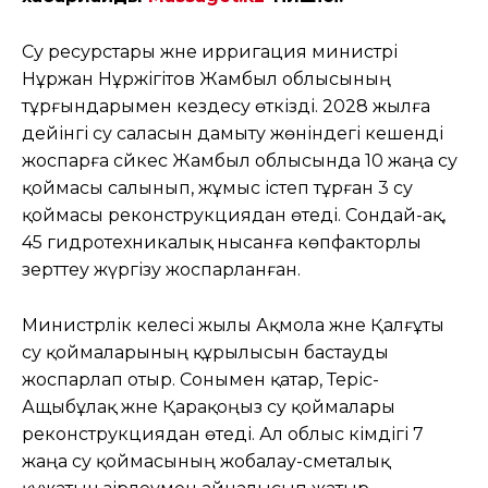
Су ресурстары және ирригация министрі
Нұржан Нұржігітов Жамбыл облысының
тұрғындарымен кездесу өткізді. 2028 жылға
дейінгі су саласын дамыту жөніндегі кешенді
жоспарға сәйкес Жамбыл облысында 10 жаңа су
қоймасы салынып, жұмыс істеп тұрған 3 су
қоймасы реконструкциядан өтеді. Сондай-ақ,
45 гидротехникалық нысанға көпфакторлы
зерттеу жүргізу жоспарланған.
Министрлік келесі жылы Ақмола және Қалғұты
су қоймаларының құрылысын бастауды
жоспарлап отыр. Сонымен қатар, Теріс-
Ащыбұлақ және Қарақоңыз су қоймалары
реконструкциядан өтеді. Ал облыс әкімдігі 7
жаңа су қоймасының жобалау-сметалық