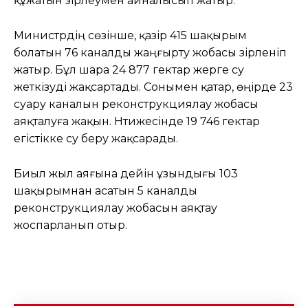
құжатын әзірлеумен айналысып жатыр.
Министрдің сөзінше, қазір 415 шақырым
болатын 76 каналды жаңғырту жобасы әзірленіп
жатыр. Бұл шара 24 877 гектар жерге су
жеткізуді жақсартады. Сонымен қатар, өңірде 23
суару каналын реконструкциялау жобасы
аяқталуға жақын. Нәтижесінде 19 746 гектар
егістікке су беру жақсарады.
Биыл жыл аяғына дейін ұзындығы 103
шақырымнан асатын 5 каналды
реконструкциялау жобасын аяқтау
жоспарланып отыр.