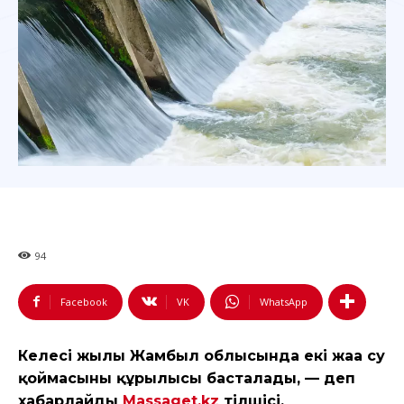
94
Facebook
VK
WhatsApp
Келесі жылы Жамбыл облысында екі жаңа су
қоймасының құрылысы басталады, — деп
хабарлайды
Massaget.kz
тілшісі.