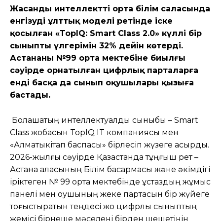
Жасанды интеллектті орта білім саласында
енгізудің ұлттық моделі ретінде іске
қосылған «TopIQ: Smart Class 2.0» күллі бір
сыныптың үлгерімін 32% дейін көтерді.
Астананың №99 орта мектебіне биылғы
сәуірде орнатылған цифрлық парталарға
енді басқа да сынып оқушылары қызыға
бастады.
Болашақтың интеллектуалдық сыныбы – Smart
Class жобасын TopIQ IT компаниясы мен
«Алматыкітап баспасы» бірлесіп жүзеге асырды.
2026-жылғы сәуірде Қазақстанда тұңғыш рет –
Астана қаласының Білім басқармасы және әкімдігі
іріктеген № 99 орта мектебінде ұстаздың жұмыс
панелі мен оқушының жеке партасын бір жүйеге
тоғыстыратын теңдесі жоқ цифрлық сыныптың
жемісі бірнеше мәселені бірден шешетінін