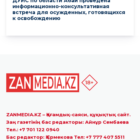
ZANMEDIA.KZ – Қоғамдық-саяси, құқықтық сайт.
Заң газетінің бас редакторы: Айнұр Сембаева
Тел.: +7 701 122 0940
Бас редактор: Қ.Ермекова Тел: +7 777 407 5511