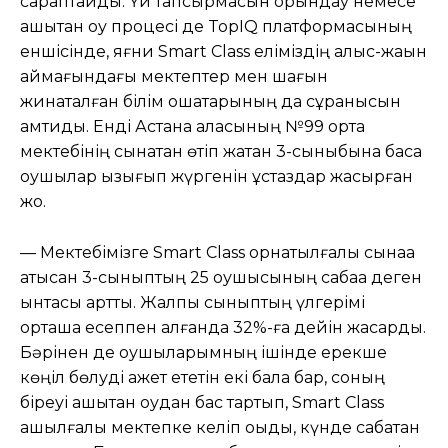
сараптайды. Үй тапсырмасын орындау немесе
қашықтан оқу процесі де TopIQ платформасының
еншісінде, яғни Smart Class еліміздің алыс-жақын
аймағындағы мектептер мен шағын
жинақталған білім ошақтарының да сұранысын
қамтиды. Енді Астана қаласының №99 орта
мектебінің сынақтан өтіп жатқан 3-сыныбына басқа
оқушылар қызығып жүргенін ұстаздар жасырған
жоқ.
— Мектебімізге Smart Class орнатылғалы сынаққа
қатысқан 3-сыныптың 25 оқушысының сабаққа деген
ынтасы артты. Жалпы сыныптың үлгерімі
орташа есеппен алғанда 32%-ға дейін жақсарды.
Бәрінен де оқушыларымның ішінде ерекше
көңіл бөлуді қажет ететін екі бала бар, соның
біреуі қашықтан оқудан бас тартып, Smart Class
ашылғалы мектепке келіп оқыды, күнде сабақтан