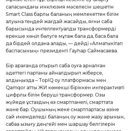
саласындағы инклюзия мәселесін шешетін
Smart Class барлық баланың мемлекеттен білім
алуына теңдей жағдай жасайды, яғни сабақ
барысында интеллектуалды трансформерді
ерекше көңіл бөлуге мұқтаж бала да, басқа бала
да бірдей қолдана алады, — дейді «Алматыкітап
баспасының» президенті Гауһар Саймасаева.
Бір қарағанда отырып сабақ оқуға арналған
әдеттегі партаны айналдырып жіберсе,
алдыңызда – TopIQ оқу платформасы мен
Qamqor атты ЖИ көмекші біріккен интерактивті
цифрлық білім беруші трансформер. Озық
жүйеде ұстаздың өз смартпанелі, смарттақта
және бар. Оқушының жеке смартпартасы өзіне
сай икемделеді: баланың оқу және жазу қарқынын,
сабаққа қызығу деңгейі мен шаршау белгілерін