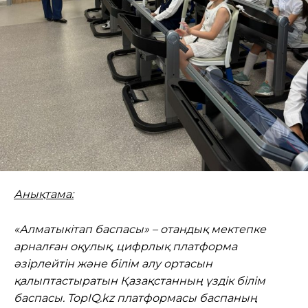
Анықтама:
«Алматыкітап баспасы» – отандық мектепке
арналған оқулық, цифрлық платформа
әзірлейтін және білім алу ортасын
қалыптастыратын Қазақстанның үздік білім
баспасы. TopIQ.kz платформасы баспаның