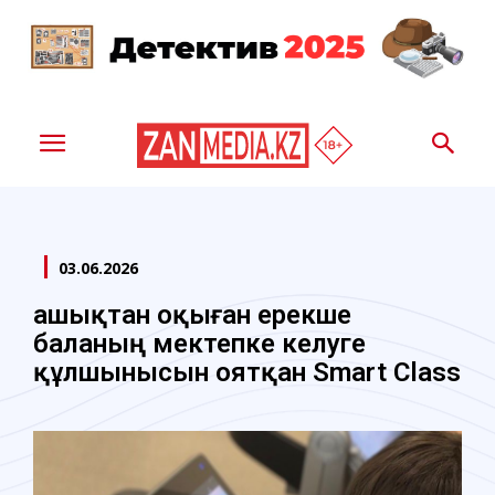
03.06.2026
Қашықтан оқыған ерекше
баланың мектепке келуге
құлшынысын оятқан Smart Class