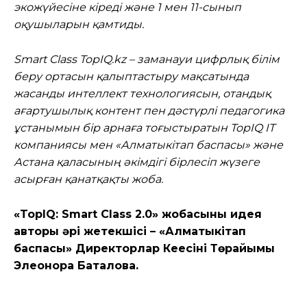
экожүйесіне кіреді және 1 мен 11-сынып
оқушыларын қамтиды.
Smart Class TopIQ.kz – заманауи цифрлық білім
беру ортасын қалыптастыру мақсатында
жасанды интеллект технологиясын, отандық
ағартушылық контент пен дәстүрлі педагогика
ұстанымын бір арнаға тоғыстыратын TopIQ IT
компаниясы мен «Алматыкітап баспасы» және
Астана қаласының әкімдігі бірлесіп жүзеге
асырған қанатқақты жоба.
«TopIQ: Smart Class 2.0» жобасының идея
авторы әрі жетекшісі – «Алматыкітап
баспасы» Директорлар Кеңесінің Төрайымы
Элеонора Баталова.