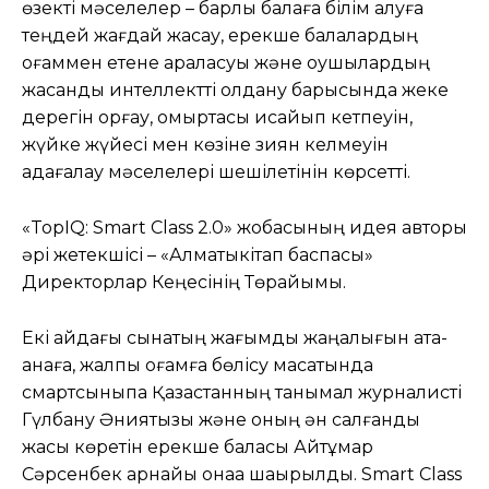
өзекті мәселелер – барлық балаға білім алуға
теңдей жағдай жасау, ерекше балалардың
қоғаммен етене араласуы және оқушылардың
жасанды интеллектті қолдану барысында жеке
дерегін қорғау, омыртқасы қисайып кетпеуін,
жүйке жүйесі мен көзіне зиян келмеуін
қадағалау мәселелері шешілетінін көрсетті.
«TopIQ: Smart Class 2.0» жобасының идея авторы
әрі жетекшісі – «Алматыкітап баспасы»
Директорлар Кеңесінің Төрайымы.
Екі айдағы сынақтың жағымды жаңалығын ата-
анаға, жалпы қоғамға бөлісу мақсатында
смартсыныпқа Қазақстанның танымал журналисті
Гүлбану Әниятқызы және оның ән салғанды
жақсы көретін ерекше баласы Айтұмар
Сәрсенбек арнайы қонаққа шақырылды. Smart Class