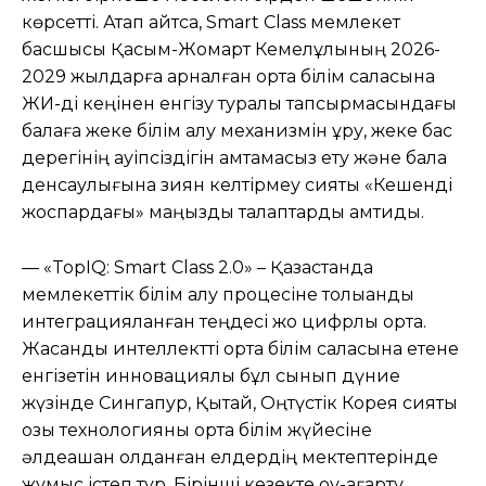
көрсетті. Атап айтсақ, Smart Class мемлекет
басшысы Қасым-Жомарт Кемелұлының 2026-
2029 жылдарға арналған орта білім саласына
ЖИ-ді кеңінен енгізу туралы тапсырмасындағы
балаға жеке білім алу механизмін құру, жеке бас
дерегінің қауіпсіздігін қамтамасыз ету және бала
денсаулығына зиян келтірмеу сияқты «Кешенді
жоспардағы» маңызды талаптарды қамтиды.
— «TopIQ: Smart Class 2.0» – Қазақстанда
мемлекеттік білім алу процесіне толыққанды
интеграцияланған теңдесі жоқ цифрлық орта.
Жасанды интеллектті орта білім саласына етене
енгізетін инновациялық бұл сынып дүние
жүзінде Сингапур, Қытай, Оңтүстік Корея сияқты
озық технологияны орта білім жүйесіне
әлдеқашан қолданған елдердің мектептерінде
жұмыс істеп тұр. Бірінші кезекте оқу-ағарту