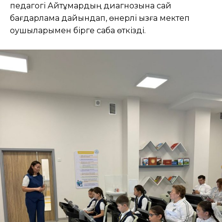
педагогі Айтұмардың диагнозына сай
бағдарлама дайындап, өнерлі қызға мектеп
оқушыларымен бірге сабақ өткізді.