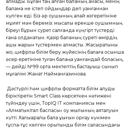
қалмады. Бұған таң қалған баланың анасы, менің
балама не істеп қойдыңдар деп қуанғаннан
күлген еді. Біз әр оқушының қалай өзгеретініне
мұқият мән береміз: мысалы ерекше оқушымның
біреуі бұрын сурет салғанда күңгірт түстерді
ғана қолданатын. Қазір баланың суреті өмірдің
ашық жарқын түстерімен алмасты. Жасыратыны
жоқ, цифрлық білім беру жүйесінің балаға осынша
әсер еретініне туған балаңа қуанғандай боласың,
— дейді №99 орта мектептің бастауыш сынып
мұғалімі Жанат Найманғазинова.
Дәстүрлі һәм цифрлық форматта білім алуды
біріктіретін Smart Class көрсеткен нәтижені
түйіндеу үшін, TopIQ IT компаниясы мен
«Алматыкітап баспасы» оқу жылының аяқталуын
күтті. Халықаралық бала құқығын қорғау күнімен
тұспа-тұс келген қорытынды білім саласындағы