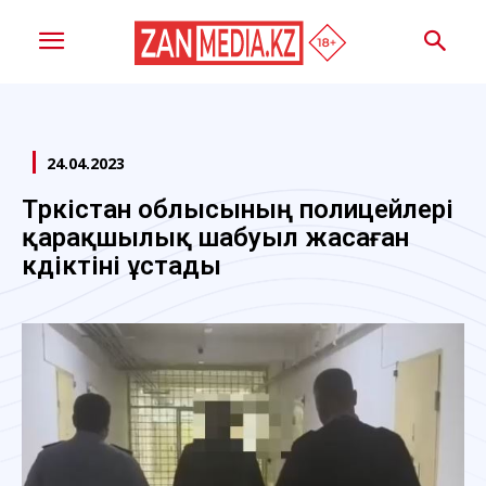
24.04.2023
Түркістан облысының полицейлері
қарақшылық шабуыл жасаған
күдіктіні ұстады