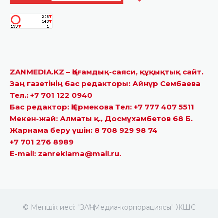
ZANMEDIA.KZ – Қоғамдық-саяси, құқықтық сайт.
Заң газетінің бас редакторы: Айнұр Сембаева
Тел.: +7 701 122 0940
Бас редактор: Қ.Ермекова Тел: +7 777 407 5511
Мекен-жай: Алматы қ., Досмұхамбетов 68 Б.
Жарнама беру үшін: 8 708 929 98 74
+7 701 276 8989
E-mail: zanreklama@mail.ru.
© Меншік иесі: "ЗАҢ" Медиа-корпорациясы" ЖШС