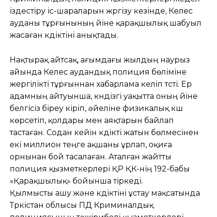
іздестіру іс-шараларын жүргізу кезінде, Келес
ауданы тұрғынының үйіне қарақшылық шабуыл
жасаған күдіктіні анықтады.
Нақтырақ айтсақ, ағымдағы жылдың наурыз
айында Келес аудандық полиция бөліміне
жергілікті тұрғыннан хабарлама келіп түсті. Ер
адамның айтуынша, күндізгі уақытта оның үйіне
белгісіз біреу кіріп, әйеліне физикалық күш
көрсетіп, қолдары мен аяқтарын байлап
тастаған. Содан кейін күдікті жатын бөлмесінен
екі миллион теңге ақшаны ұрлап, оқиға
орнынан бой тасалаған. Аталған жайтты
полиция қызметкерлері ҚР ҚК-нің 192-бабы
«Қарақшылық» бойынша тіркеді.
Қылмысты ашу және күдіктіні ұстау мақсатында
Түркістан облысы ПД Криминалдық