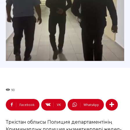
90
Facebook
VK
WhatsApp
Түркістан облысы Полиция департаментінің
Криминалдық полиция қызметкерлері жедел-