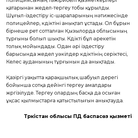
полициясының тәжірибелі қызметкерлері
қатарынан жедел-тергеу тобы құрылды.
Шұғыл-іздестіру іс-шараларының нәтижесінде
полицейлер, күдіктіні анықтап ұстады. Ол бұрын
бірнеше рет сотталған Қызылорда облысының
тұрғыны болып шықты. Күдікті бұл әрекетін
толық мойындады. Одан әрі іздестіру
барысында жедел уәкілдер күдіктінің серіктесі,
Келес ауданының тұрғынын да анықтады.
Қазіргі уақытта қарақшылық шабуыл дерегі
бойынша сотқа дейінгі тергеу амалдары
жүргізілуде. Тергеу олардың басқа да осыған
ұқсас қылмыстарға қатыстылығын анықтауда.
Түркістан облысы ПД баспасөз қызметі