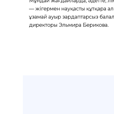
Мұндай жағдайларда, әдетте, өлім
— жігермен науқасты құтқара а
ұзамай ауыр зардаптарсыз балал
директоры Эльмира Берикова.