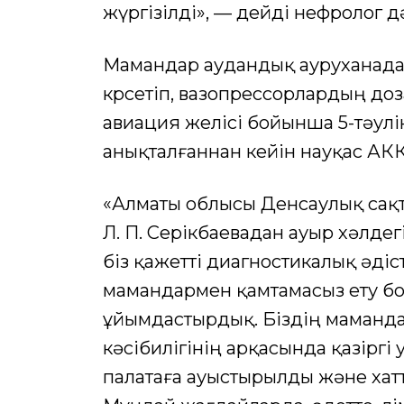
жүргізілді», — дейді нефролог д
Мамандар аудандық ауруханада т
көрсетіп, вазопрессорлардың до
авиация желісі бойынша 5-тәулі
анықталғаннан кейін науқас А
«Алматы облысы Денсаулық сақ
Л. П. Серікбаевадан ауыр хәлдег
біз қажетті диагностикалық әдіс
мамандармен қамтамасыз ету б
ұйымдастырдық. Біздің маманд
кәсібилігінің арқасында қазіргі 
палатаға ауыстырылды және хат