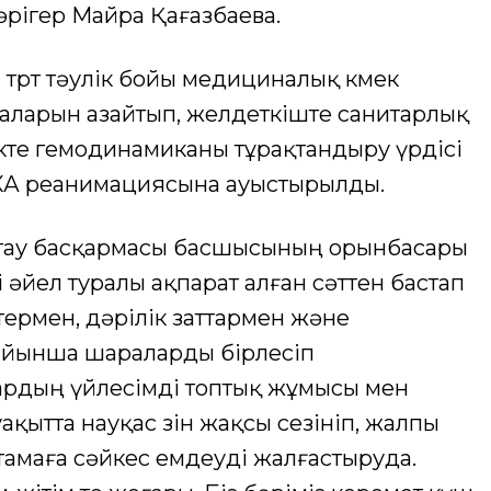
әрігер Майра Қағазбаева.
өрт тәулік бойы медициналық көмек
заларын азайтып, желдеткіште санитарлық
кте гемодинамиканы тұрақтандыру үрдісі
ККА реанимациясына ауыстырылды.
тау басқармасы басшысының орынбасары
і әйел туралы ақпарат алған сәттен бастап
термен, дәрілік заттармен және
ойынша шараларды бірлесіп
ардың үйлесімді топтық жұмысы мен
уақытта науқас өзін жақсы сезініп, жалпы
тамаға сәйкес емдеуді жалғастыруда.