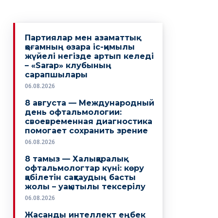
Партиялар мен азаматтық
қоғамның өзара іс-қимылы
жүйелі негізде артып келеді
– «Sarap» клубының
сарапшылары
06.08.2026
8 августа — Международный
день офтальмологии:
своевременная диагностика
помогает сохранить зрение
06.08.2026
8 тамыз — Халықаралық
офтальмологтар күні: көру
қабілетін сақтаудың басты
жолы – уақытылы тексерілу
06.08.2026
Жасанды интеллект еңбек