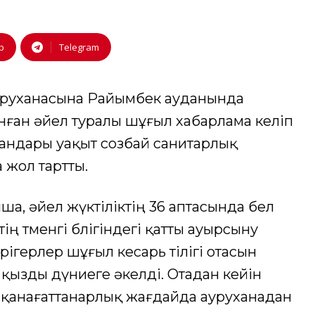
p
Telegram
ауруханасына Райымбек ауданында
ған әйел туралы шұғыл хабарлама келіп
мандары уақыт созбай санитарлық
жол тартты.
ша, әйел жүктіліктің 36 аптасында бел
 төменгі бөлігіндегі қатты ауырсыну
ігерлер шұғыл кесарь тілігі отасын
 қызды дүниеге әкелді. Отадан кейін
н қанағаттанарлық жағдайда ауруханадан