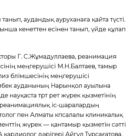
 танып, аудандық ауруханаға қайта түсті.
нша кенеттен есінен танып, үйде құлап
торы Г. С.Жұмадуллаева, реанимация
інің меңгерушісі М.Н.Балтаев, тамыр
лиз бөлімшесінің меңгерушісі
мбек ауданының Нарынқол ауылына
е науқаста төрт рет жүрек қызметінің
н реанимациялық іс-шаралардың
толог пен Алматы көпсалалы клиникалық
нттің жүрек — қантамыр қызметін сәтті
 кардиолог дәрігері Айгүл Тұрсағатова.