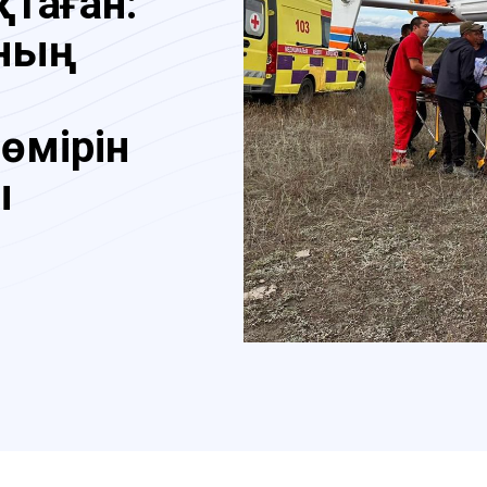
қтаған:
ның
өмірін
ы