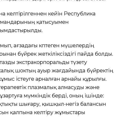
а келтірілгеннен кейін Республика
 мамандарының қатысуымен
йымдастырылды.
амып, ағзадағы көптеген мүшелердің
ынан бүйрек жеткіліксіздігі пайда болды.
стазды экстракорпоральды түзету
калық шоктың ауыр жағдайында бүйректің
ұмыс істеуге арналған арнайы құрылғы.
ы терапевтік плазмалық алмасуды және
зартуға мүмкіндік берді, оның ішінде:
ықтықты шығару, қышқыл-негіз балансын
сын қалпына келтіру жұмыстары