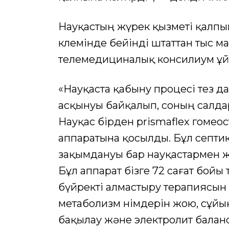
Науқастың жүрек қызметі қалпын
көлемінде бейінді штаттан тыс
телемедициналық консилиум ұ
«Науқаста қабыну процесі тез д
асқынуы байқалып, соның салдар
Науқас бірден prismaflex гомео
аппаратына қосылды. Бұл септи
зақымдануы бар науқастармен ж
Бұл аппарат бізге 72 сағат бой
бүйректі алмастыру терапиясын ұ
метаболизм өнімдерін жою, сұй
бақылау және электролит балан