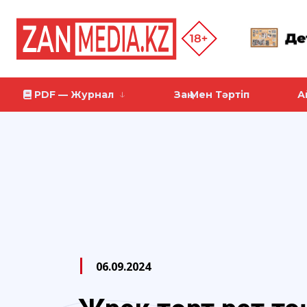
PDF — Журнал
Заң Мен Тәртіп
А
06.09.2024