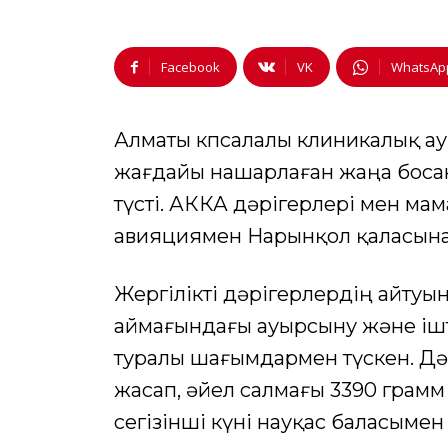
Facebook
VK
WhatsAp
Алматы көпсалалы клиникалық 
жағдайы нашарлаған жаңа босан
түсті. АККА дәрігерлері мен ма
авияциямен Нарынқол қаласына 
Жергілікті дәрігерлердің айтуын
аймағындағы ауырсыну және іштің
туралы шағымдармен түскен. Дәр
жасап, әйел салмағы 3390 грамм
сегізінші күні науқас баласыме