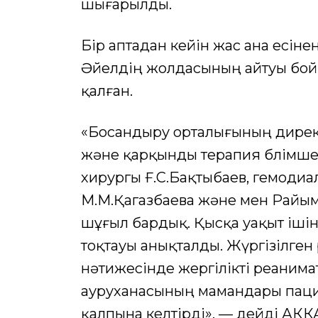
шығарылды.
Бір аптадан кейін жас ана есінен
Әйелдің жолдасының айтуы бойы
қалған.
«Босандыру орталығының дирек
және қарқынды терапия бөлімшес
хирургы Ғ.С.Бақтыбаев, гемодиа
М.М.Қагазбаева және мен Райы
шұғыл бардық. Қысқа уақыт ішінд
тоқтауы анықталды. Жүргізілге
нәтижесінде жергілікті реанима
ауруханасының мамандары пацие
қалпына келтірді», — дейді АККА