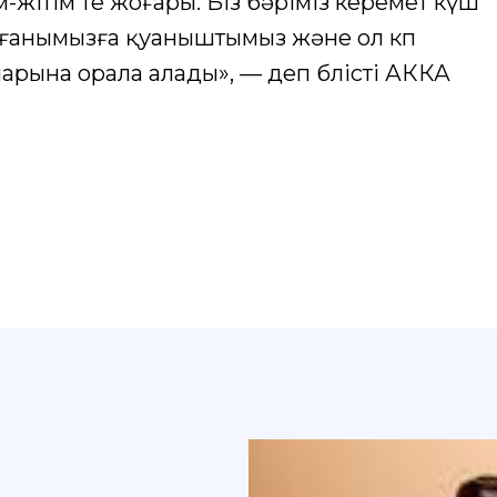
-жітім өте жоғары. Біз бәріміз керемет күш
лғанымызға қуаныштымыз және ол көп
арына орала алады», — деп бөлісті АККА