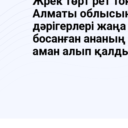
Жүрек төрт рет то
Алматы облысы
дәрігерлері жаңа
босанған ананың 
аман алып қалд