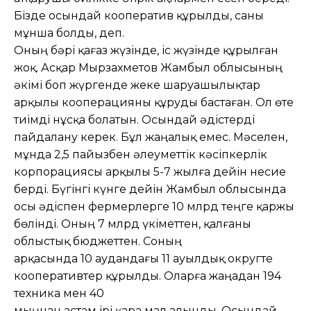
Бізде осындай кооператив құрылды, саны
мұнша болды, деп.
Оның бәрі қағаз жүзінде, іс жүзінде құрылған
жоқ. Асқар Мырзахметов Жамбыл облысының
әкімі боп жүргенде жеке шаруашылықтар
арқылы кооперацияны құруды бастаған. Ол өте
тиімді нұсқа болатын. Осындай әдістерді
пайдалану керек. Бұл жаңалық емес. Мәселен,
мұнда 2,5 пайызбен әлеуметтік кәсіпкерлік
корпорациясы арқылы 5-7 жылға дейін несие
берді. Бүгінгі күнге дейін Жамбыл облысында
осы әдіспен фермерлерге 10 млрд теңге қаржы
бөлінді. Оның 7 млрд үкіметтен, қалғаны
облыстық бюджеттен. Соның
арқасында 10 аудандағы 11 ауылдық округте
кооперативтер құрылды. Оларға жаңадан 194
техника мен 40
мыңнан астам ірі қара мал алынды. Осындай