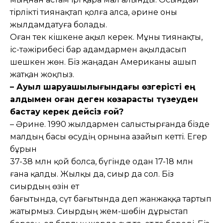
тірлікті тиянақтап қолға алса, әрине оны
жылдамдатуға болады.
Оған тек кішкене ақыл керек. Мұны тиянақты,
іс-тәжірибесі бар адамдармен ақылдасып
шешкен жөн. Біз жаңадан Американы ашып
жатқан жоқпыз.
– Ауыл шаруашылығындағы өзгерісті ең
алдымен оған деген көзқарасты түзеуден
бастау керек дейсіз ғой?
– Әрине. 1990 жылдармен салыстырғанда бізде
малдың басы өсудің орнына азайып кетті. Егер
бұрын
37-38 млн қой болса, бүгінде одан 17-18 млн
ғана қалды. Жылқы да, сиыр да сол. Біз
сиырдың өзін ет
бағытында, сүт бағытында деп жанжаққа тартып
жатырмыз. Сиырдың жем-шөбін дұрыстап