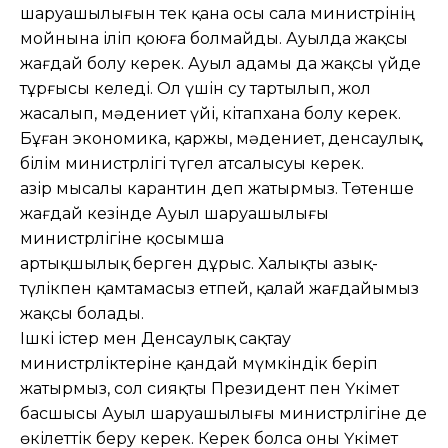
шаруашылығын тек қана осы сала министрінің
мойнына іліп қоюға болмайды. Ауылда жақсы
жағдай болу керек. Ауыл адамы да жақсы үйде
тұрғысы келеді. Ол үшін су тартылып, жол
жасалып, мәдениет үйі, кітапхана болу керек.
Бұған экономика, қаржы, мәдениет, денсаулық,
білім министрлігі түгел атсалысуы керек.
Қазір мысалы карантин деп жатырмыз. Төтенше
жағдай кезінде Ауыл шаруашылығы
министрлігіне қосымша
артықшылық берген дұрыс. Халықты азық-
түлікпен қамтамасыз етпей, қалай жағдайымыз
жақсы болады.
Ішкі істер мен Денсаулық сақтау
министрліктеріне қандай мүмкіндік беріп
жатырмыз, сол сияқты Президент пен Үкімет
басшысы Ауыл шаруашылығы министрлігіне де
өкілеттік беру керек. Керек болса оны Үкімет