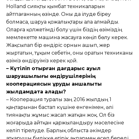
Holland сияқты қымбат техникаларын
айтпағанның өзінде. Оны да ілуде біреу
болмаса, шаруа қожалықтары ала алмайды.
Оларға қолжетімді болу үшін біздің өзіміздің
мемлекетте машина жасауға көңіл бөлу керек.
Жақсылап бір өндіріс орнын ашып, жер
жыртатын, тұқым себетін, оны оратын техниканы
өзіміз өндіруіміз керек қой.
– Күтіліп отырған дағдарыс ауыл
шаруашылығы өндірушілерінің
кооперациясын құруды қаншалықты
жылдамдата алады?
– Кооперация туралы заң 2016 жылдың 1
қаңтарынан бастап күшіне енгенімен, әлі
тиянақты жұмыс жасап жатқан жоқ. Ол біз
жоғарыда айтқан қаржыландыру мәселесіне
келіп тірелуде. Барлық облыста әкімдер
атқарушы билікке өтірік ақпармен есеп береді.