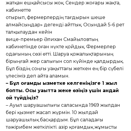
жатқан ешқайсысы жоқ. Сендер жоғары жақта,
кабинетте
отырып, фермерлердің тағдырын шеше
алмайсыңдар» дегенді айттық. Осындай 5-6 рет
талқылаудан кейін
вице-премьер Әлихан Смайыловтың
кабинетінде оған нүкте қойдық. Фермерлер
одағының сөзі өтті. Шаруа қожалықтарының
бірыңғай жер салығын сол күйінде қалдырдық.
Бұл біздің соңғы уақыттағы жеткен ең бір сүбелі
үлесіміз деп айта аламын.
– Бұл қоғамдық қызметке келгеніңізге 1 жыл
бопты. Осы уақытта жеке өзіңіз үшін қандай
ой түйдіңіз?
– Ауыл шаруашылығы саласында 1969 жылдан
бері қызмет жасап жүрмін. 10 жылдай
шаруашылық басқардым. Бұл саладағы
тәжірибем жеткілікті. Қазір қоғамдық жұмысты