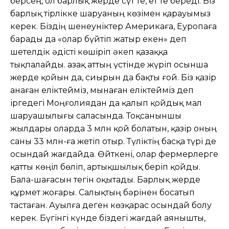
берсең, ол барлық жерде сүт те, ет те береді. Біз
барлық тірлікке шаруаның көзімен қарауымыз
керек. Біздің шенеуніктер Америкаға, Еуропаға
барады да «олар бүйтіп жатыр екен» деп
шетелдік әдісті көшіріп әкеп қазаққа
тықпалайды. Қазақ аттың үстінде жүріп осынша
жерде қойын да, сиырын да бақты ғой. Біз қазір
анаған еліктейміз, мынаған еліктейміз деп
іргедегі Моңғолиядан да қалып қойдық мал
шаруашылығы саласында. Тоқсаныншы
жылдары оларда 3 млн қой болатын, қазір оның
саны 33 млн-ға жетіп отыр. Түліктің басқа түрі де
осындай жағдайда. Өйткені, олар фермерлерге
қатты көңіл бөліп, артықшылық беріп қойды.
Бала-шағасын тегін оқытады. Барлық жерде
құрмет жоғары. Салықтың бәрінен босатып
тастаған. Ауылға деген көзқарас осындай болу
керек. Бүгінгі күнде біздегі жағдай аянышты,