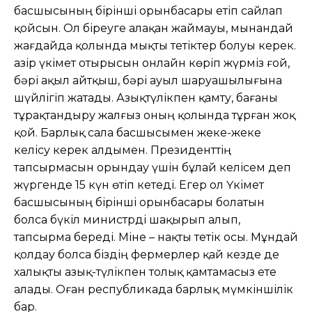
басшысының бірінші орынбасары етіп сайлап
қойсын. Ол біреуге алақан жаймауы, мынандай
жағдайда қолында мықты тетіктер болуы керек.
Қазір үкімет отырысын онлайн көріп жүрміз ғой,
бәрі ақыл айтқыш, бәрі ауыл шаруашылығына
шүйлігіп жатады. Азықтүлікпен қамту, бағаны
тұрақтандыру жалғыз оның қолында тұрған жоқ
қой. Барлық сала басшысымен жеке-жеке
келісу керек алдымен. Президенттің
тапсырмасын орындау үшін бұлай келісем деп
жүргенде 15 күн өтіп кетеді. Егер ол Үкімет
басшысының бірінші орынбасары болатын
болса бүкіл министрді шақырып алып,
тапсырма береді. Міне – нақты тетік осы. Мұндай
қолдау болса біздің фермерлер қай кезде де
халықты азық-түлікпен толық қамтамасыз ете
алады. Оған республикада барлық мүмкіншілік
бар.