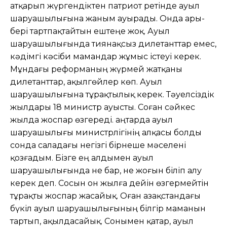
атқарып жүргендіктен патриот ретінде ауыл
шаруашылығына жаным ауырады. Онда ары-
бері тартпақтайтын ештеңе жоқ. Ауыл
шаруашылығында тиянақсыз дилетанттар емес,
кәдімгі кәсіби мамандар жұмыс істеуі керек.
Мұндағы реформаның жүрмей жатқаны
дилетанттар, ақылгөйлер көп. Ауыл
шаруашылығына тұрақтылық керек. Тәуелсіздік
жылдары 18 министр ауысты. Соған сәйкес
жылда жоспар өзгереді. Қаңтарда ауыл
шаруашылығы министрлігінің алқасы болды
сонда саладағы негізгі бірнеше мәселені
қозғадым. Бізге ең алдымен ауыл
шаруашылығында не бар, не жоғын біліп алу
керек деп. Сосын он жылға дейін өзгермейтін
тұрақты жоспар жасайық. Оған Қазақстандағы
бүкіл ауыл шаруашылығының білгір маманын
тартып, ақылдасайық. Сонымен қатар, ауыл