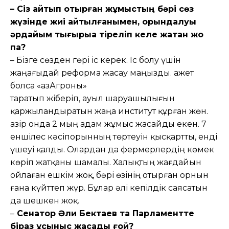
– Сіз айтып отырған жұмыстың бәрі сөз
жүзінде жиі айтылғанымен, орындалуы
әрдайым тығырыққа тіреліп келе жатқан жоқ
па?
– Бізге сөзден гөрі іс керек. Іс болу үшін
жаңағыдай реформа жасау маңызды. Қажет
болса «ҚазАгроны»
таратып жіберіп, ауыл шаруашылығын
қаржыландыратын жаңа институт құрған жөн.
Қазір онда 2 мың адам жұмыс жасайды екен. 7
еншілес кәсіпорынның төртеуін қысқартты, енді
үшеуі қалды. Олардан да фермерлердің көмек
көріп жатқаны шамалы. Халықтың жағдайын
ойлаған ешкім жоқ, бәрі өзінің отырған орнын
ғана күйттеп жүр. Бұлар әлі кепілдік саясатын
да шешкен жоқ.
–
Сенатор Әли Бектаев та Парламентте
біраз ұсыныс жасады ғой?