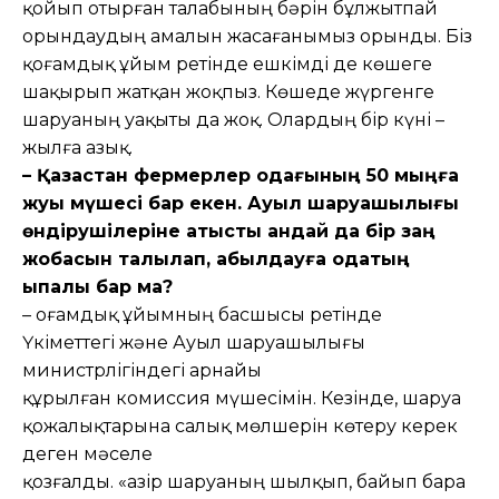
қойып отырған талабының бәрін бұлжытпай
орындаудың амалын жасағанымыз орынды. Біз
қоғамдық ұйым ретінде ешкімді де көшеге
шақырып жатқан жоқпыз. Көшеде жүргенге
шаруаның уақыты да жоқ. Олардың бір күні –
жылға азық.
– Қазақстан фермерлер одағының 50 мыңға
жуық мүшесі бар екен. Ауыл шаруашылығы
өндірушілеріне қатысты қандай да бір заң
жобасын талқылап, қабылдауға одақтың
ықпалы бар ма?
– Қоғамдық ұйымның басшысы ретінде
Үкіметтегі және Ауыл шаруашылығы
министрлігіндегі арнайы
құрылған комиссия мүшесімін. Кезінде, шаруа
қожалықтарына салық мөлшерін көтеру керек
деген мәселе
қозғалды. «Қазір шаруаның шылқып, байып бара