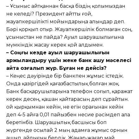
– Ұсыныс айтқаннан басқа біздің қолымыздан
не келеді? Президент айтты ғой,
жауапкершілікті мойындарыңа алыңдар деп.
Бәрі қорқып отыр. Жауапкершілік болмаған соң,
ұсыныстан не пайда? Ауыл шаруашылығына
мүмкіндік жасау керек қой алдымен.
– Соңғы кезде ауыл шаруашылығын
қаржыландыру үшін жеке банк ашу мәселесі
қайта қозғалып жүр. Бұған не дейсіз?
– Кеңес дәуірінде бір банкпен жұмыс істедік.
Онда қазіргідей қағазбастылық болған жоқ.
Банк басқарушыларына телефон соғып, қаражат
керек десең, қашан қайтарасың деп сұрайтын.
Қой қырқымнан кейін, не егін орағынан кейін
деп 4-5 айға 0,01 пайызбен несие рәсімдеп ала
беретінбіз. Шаруашылық басшысы боп
жүргенде осылай 2 мың адамға жұмыс орнын
ашып, айлығын бердік. Жанар-жағар май,