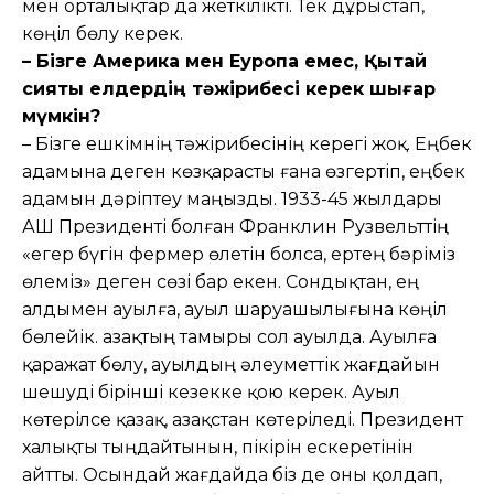
мен орталықтар да жеткілікті. Тек дұрыстап,
көңіл бөлу керек.
– Бізге Америка мен Еуропа емес, Қытай
сияқты елдердің тәжірибесі керек шығар
мүмкін?
– Бізге ешкімнің тәжірибесінің керегі жоқ. Еңбек
адамына деген көзқарасты ғана өзгертіп, еңбек
адамын дәріптеу маңызды. 1933-45 жылдары
АҚШ Президенті болған Франклин Рузвельттің
«егер бүгін фермер өлетін болса, ертең бәріміз
өлеміз» деген сөзі бар екен. Сондықтан, ең
алдымен ауылға, ауыл шаруашылығына көңіл
бөлейік. Қазақтың тамыры сол ауылда. Ауылға
қаражат бөлу, ауылдың әлеуметтік жағдайын
шешуді бірінші кезекке қою керек. Ауыл
көтерілсе қазақ, Қазақстан көтеріледі. Президент
халықты тыңдайтынын, пікірін ескеретінін
айтты. Осындай жағдайда біз де оны қолдап,