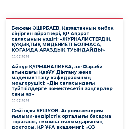
Бекжан ӘШІРБАЕВ, Қазақстанның еңбек
сіңірген қайраткері, ҚР Ақпарат
саласының үздігі: «ЖУРНАЛИСТЕРДIҢ
ҚҰҚЫҚТЫҚ МƏДЕНИЕТI БОЛМАСА,
ҚОҒАМДА АРАЗДЫҚ ТУЫНДАЙДЫ»
22.07.2026
Айнұр ҚҰРМАНАЛИЕВА, әл-Фараби
атындағы ҚазҰУ Дінтану және
мәдениеттану кафедрасының
меңгерушісі: «Дін саласындағы
түйткілдерге көмектесетін заңгерлер
саны аз»
20.07.2026
Сейітқазы КЕШУОВ, Агроинженерия
ғылыми-өндірістік орталығы басқарма
төрағасы, техника ғылымдарының
докторы, ҚР ҰҒА академигі: «ӨЗ