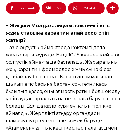
Facebook
VK
WhatsApp
– Жигули Молдахалықұлы, көктемгі егіс
жұмыстарына карантин қалай әсер етіп
жатыр?
– Қазір оңтүстік аймақтарда көктемгі дала
жұмыстары жүруде. Енді 10-15 күннен кейін ол
солтүстік аймақта да басталады. Жасыратыны
жоқ, карантин фермерлер жұмысына біраз
қолбайлау болып тұр. Карантин аймағынан
шығып егіс басына барған соң техникасы
бұзылып қалса, оны алмастыратын бөлшек алу
үшін аудан орталығына не қалаға баруы керек
болады. Бұл да қазір күрмеуі қиын тірлікке
айналды. Жергілікті атқару органдары
шамасының келгенінше көмек беруде.
«Атамекен» ұлттық кәсіпкерлер палатасымен