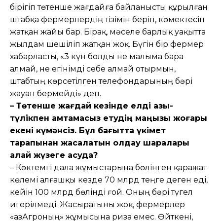
бірігіп төтенше жағдайға байланысты құрылған
штабқа фермерлердің тізімін беріп, көмектесіп
жатқан жайы бар. Бірақ, мәселе барлық уақытта
жылдам шешіліп жатқан жоқ. Бүгін бір фермер
хабарласты, «3 күн болды не малыма бара
алмай, не егінімді себе алмай отырмын,
штабтың көрсетілген телефондарының бәрі
жауап бермейді» деп.
– Төтенше жағдай кезінде елді азық-
түлікпен қамтамасыз етудің маңызы жоғары
екені күмәнсіз. Бұл бағытта үкімет
тарапынан жасалатын қолдау шаралары
қалай жүзеге асуда?
– Көктемгі дала жұмыстарына бөлінген қаражат
көлемі алғашқы кезде 70 млрд теңге деген еді,
кейін 100 млрд бөлінді ғой. Оның бәрі түгел
игерілмеді. Жасыратыны жоқ, фермерлер
«ҚазАгроның» жұмысына риза емес. Өйткені,