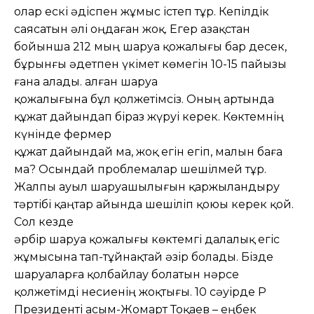
олар ескі әдіспен жұмыс істеп тұр. Кепілдік
саясатын әлі оңдаған жоқ. Егер Қазақстан
бойынша 212 мың шаруа қожалығы бар десек,
бұрынғы әдетпен үкімет көмегін 10-15 пайызы
ғана алады. Қалған шаруа
қожалығына бұл қолжетімсіз. Оның артында
құжат дайындап біраз жүруі керек. Көктемнің
күнінде фермер
құжат дайындай ма, жоқ егін егіп, малын баға
ма? Осындай проблемалар шешілмей тұр.
Жалпы ауыл шаруашылығын қаржыландыру
тәртібі қаңтар айында шешіліп қоюы керек қой.
Сол кезде
әрбір шаруа қожалығы көктемгі далалық егіс
жұмысына тап-тұйнақтай әзір болады. Бізде
шаруаларға қолбайлау болатын нәрсе
қолжетімді несиенің жоқтығы. 10 сәуірде ҚР
Президенті Қасым-Жомарт Тоқаев – еңбек