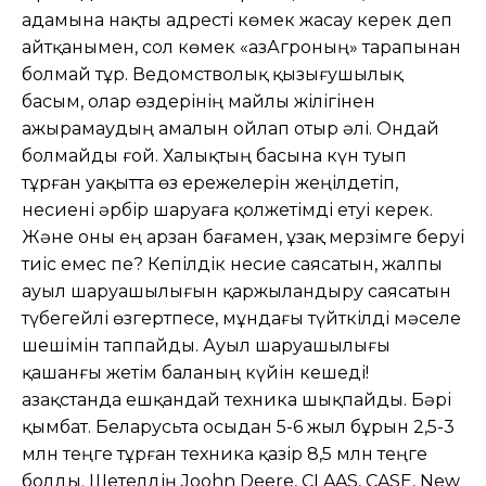
адамына нақты адресті көмек жасау керек деп
айтқанымен, сол көмек «ҚазАгроның» тарапынан
болмай тұр. Ведомстволық қызығушылық
басым, олар өздерінің майлы жілігінен
ажырамаудың амалын ойлап отыр әлі. Ондай
болмайды ғой. Халықтың басына күн туып
тұрған уақытта өз ережелерін жеңілдетіп,
несиені әрбір шаруаға қолжетімді етуі керек.
Және оны ең арзан бағамен, ұзақ мерзімге беруі
тиіс емес пе? Кепілдік несие саясатын, жалпы
ауыл шаруашылығын қаржыландыру саясатын
түбегейлі өзгертпесе, мұндағы түйткілді мәселе
шешімін таппайды. Ауыл шаруашылығы
қашанғы жетім баланың күйін кешеді!
Қазақстанда ешқандай техника шықпайды. Бәрі
қымбат. Беларусьта осыдан 5-6 жыл бұрын 2,5-3
млн теңге тұрған техника қазір 8,5 млн теңге
болды. Шетелдің Joohn Deere, CLAAS, CASE, New