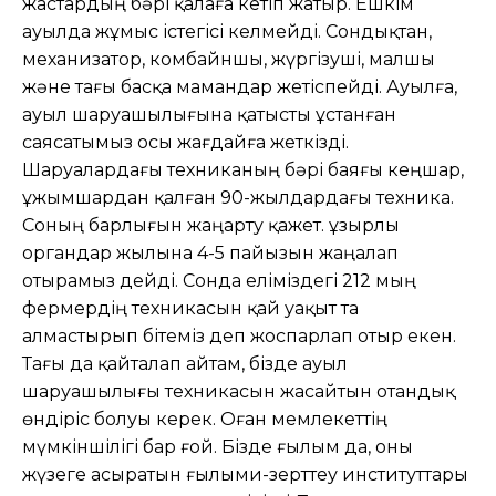
жастардың бәрі қалаға кетіп жатыр. Ешкім
ауылда жұмыс істегісі келмейді. Сондықтан,
механизатор, комбайншы, жүргізуші, малшы
және тағы басқа мамандар жетіспейді. Ауылға,
ауыл шаруашылығына қатысты ұстанған
саясатымыз осы жағдайға жеткізді.
Шаруалардағы техниканың бәрі баяғы кеңшар,
ұжымшардан қалған 90-жылдардағы техника.
Соның барлығын жаңарту қажет. Құзырлы
органдар жылына 4-5 пайызын жаңалап
отырамыз дейді. Сонда еліміздегі 212 мың
фермердің техникасын қай уақыт та
алмастырып бітеміз деп жоспарлап отыр екен.
Тағы да қайталап айтам, бізде ауыл
шаруашылығы техникасын жасайтын отандық
өндіріс болуы керек. Оған мемлекеттің
мүмкіншілігі бар ғой. Бізде ғылым да, оны
жүзеге асыратын ғылыми-зерттеу институттары