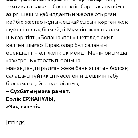
техникаға қажетті бөлшектің бәрін алатынбыз.
Қазіргі шешім қабылдайтын жерде отырған
кейбір жастар мұның ешқайсысын көрген жоқ,
жүйені толық білмейді. Мүмкін, жақсы адам
шығар, тіпті, «Болашақпен» шетелде оқып
келген шығар. Бірақ, олар бұл саланың
ерекшелігін әлі жетік білмейді. Менің ойымша
«ҚазАгроны» таратып, орнына
мамандандырылған жеке банк ашатын болсақ,
саладағы түйткілді мәселенің шешімін табу
біршама оңайға түсері анық.
– Сұхбатыңызға рақмет.
Ерлік ЕРЖАНҰЛЫ,
«Заң газеті»
[ratings]