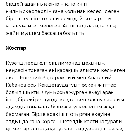
бірдей адамның өмірін қию кәнігі
қылмыскерлердің ғана қолынан келеді деген
бір әріптесінің сөзі оны осындай көзқарасты
ұстануға итермелеген. Ал шындығында істің
жайы мүлдем басқаша болыпты.
Жоспар
Күзетшілерді өлтіріп, лимонад цехы­ның
кеңсесін тонаған екі қарақшы алыс­тан келмеген
екен. Евгений Задо­рожный мен Анатолий
Кабанов осы Көкшетауда туып өскен жігіттер
болып шықты. Жұмыссыз жүрген екеуі арақ
ішіп, бір-екі рет түнде кездескен жалғыз-жарым
адамды тонағаны бол­маса, үлкен қылмысқа
бармаған. Бірде арақ ішіп отырған екеуіне
алдында ғана көрген шетелдік картина туралы
әңгіме барысында қару сататын дүкенді тонасақ