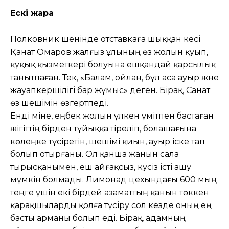
Ескі жара
Полковник шенінде отставкаға шық­қан әкесі
Қанат Омаров жалғыз ұлы­ның өз жолын қуып,
құқық қыз­мет­кері болуына ешқандай қарсылық
таныт­паған. Тек, «Балам, ойлан, бұл аса ауыр және
жауапкершілігі бар жұмыс» деген. Бірақ, Санат
өз шешімін өзгертпеді.
Енді міне, еңбек жолын үлкен үмітпен бастаған
жігіттің бірден тұйыққа тіреліп, болашағына
көлеңке түсіретін, шешімі қиын, ауыр іске тап
болып отырғаны. Ол қанша жанын сала
тырысқанымен, еш айғақсыз, куәсіз істі ашу
мүмкін бол­мады. Лимонад цехындағы 600 мың
теңге үшін екі бірдей азаматтың қанын төккен
қарақшыларды қолға түсіру сол кезде оның ең
басты арманы болып еді. Бірақ, адамның