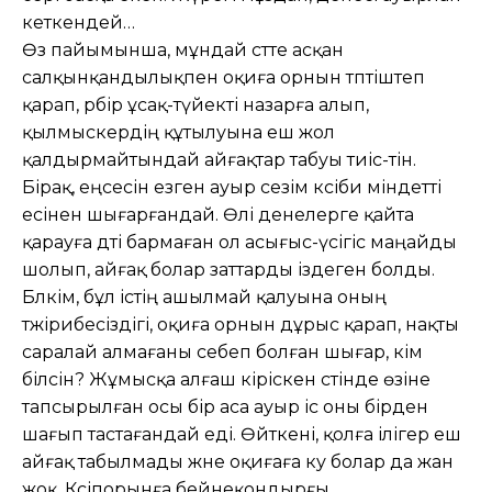
кеткендей…
Өз пайымынша, мұндай сәтте асқан
салқынқандылықпен оқиға орнын тәп­тіштеп
қарап, әрбір ұсақ-түйекті назарға алып,
қылмыскердің құтылуына еш жол
қалдырмайтындай айғақтар табуы тиіс-тін.
Бірақ, еңсесін езген ауыр сезім кәсіби міндетті
есінен шығарғандай. Өлі денелерге қайта
қарауға дәті бар­маған ол асығыс-үсігіс маңайды
шолып, айғақ болар заттарды іздеген болды.
Бәлкім, бұл істің ашылмай қалуына оның
тәжірибесіздігі, оқиға орнын дұрыс қарап, нақты
саралай алмағаны себеп болған шығар, кім
білсін? Жұмысқа алғаш кіріскен сәтінде өзіне
тапсырылған осы бір аса ауыр іс оны бірден
шағып тастағандай еді. Өйткені, қолға ілігер еш
айғақ табылмады және оқиғаға куә болар да жан
жоқ. Кәсіпорынға бейнеқондырғы