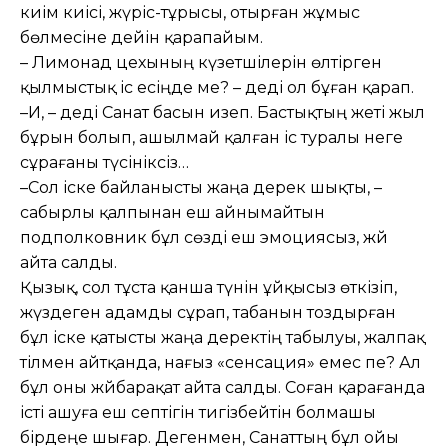
киім киісі, жүріс-тұрысы, отырған жұмыс
бөлмесіне дейін қара­пайым.
– Лимонад цехының күзетшілерін өлтірген
қылмыстық іс есіңде ме? – деді ол бұған қарап.
–Иә, – деді Санат басын изеп. Бас­тықтың жеті жыл
бұрын болып, ашылмай қалған іс туралы неге
сұрағаны түсініксіз…
–Сол іске байланысты жаңа дерек шықты, –
сабырлы қалпынан еш айны­майтын
подполковник бұл сөзді еш эмо­циясыз, жәй
айта салды.
Қызық, сол тұста қанша түнін ұйқысыз өткізіп,
жүздеген адамды сұрап, табанын тоздырған
бұл іске қатысты жаңа деректің табылуы, жалпақ
тілмен айтқанда, нағыз «сенсация» емес пе? Ал
бұл оны жәйба­рақат айта салды. Соған қарағанда
істі ашуға еш септігін тигізбейтін болмашы
бірдеңе шығар. Дегенмен, Санаттың бұл ойы