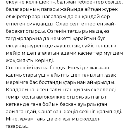
екеуіне келіншектің бұл жан тебірентер сөзі де,
балаларының папа­сы жайында айтқан жүрек
елжіретер зар-налалары да ешқандай әсер
етпеген сияқтанды. Олар селт етпестен жай­
барақат отырды. Өзгенің тағдырына да, өз
тағдырларына да немкетті қарай­тын бұл
екеуінің жүрегінде аяушы­лық, сүйіспеншілік,
мейірім деп аталатын адами қасиеттер мүлдем
жоқ сияқты көрінді.
Сот шешімі қысқа болды. Екеуі де жасаған
қылмыстары үшін айыпты деп танылып, ұзақ
мерзімге бас бостан­дықтарынан айырылды.
Қолдарына кісен салынған қылмыскерлерді
темір торлы автокөлікке отырғызып алып
кеткенде ғана бойын басқан ауырлықтан
арылғандай, Санат өзін жеңіл сезініп қалып еді.
Міне, қоғам тағы да екі қылмыскерден
тазарды…