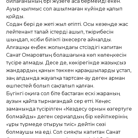
ойлағанының бәрі жүзеге аса бермейді екен.
Ауыр қылмыс сол ашылмаған күйінде қалып
қойды.
Содан бері де жеті жыл өтіпті. Осы кезеңде жас
лейтенант талай істерді ашып, тәжірибесін
шыңдап, кәсіби білікті ізкесерге айналды.
Алғашқы еңбек жолындағы сәтсіздігі капитан
Санат Омаровтың болашағына көп көлеңкесін
түсіре алмады. Десе де, көкірегінде жазықсыз
жандардың қанын төккен қарақшыларды ұстап,
заң алдында жауапқа тартсам-ау деген арман
өш­пестей болып сақталып қалған.
Бүгінгі оқиға сол біте бастаған ескі жараның
аузын қайта тырнағандай әсер етті. Кеңес
заманында түсірілген «Кездесу орнын өзгертуге
болмайды» деген сериалдың бір кейіпкерінің
«ұры түрмеде отыруы тиіс» дейтін сөзі
болмаушы ма еді. Сол сияқты капитан Санат