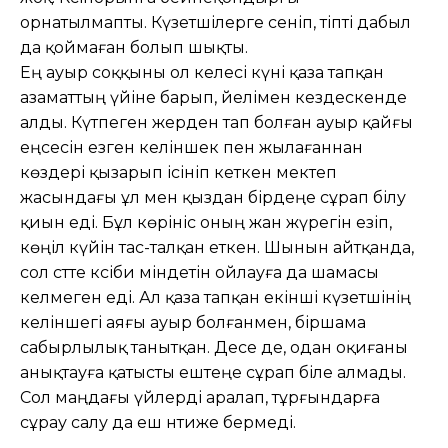
орнатылмапты. Күзетшілерге сеніп, тіпті дабыл
да қоймаған болып шықты.
Ең ауыр соққыны ол келесі күні қаза тапқан
азаматтың үйіне барып, әйелі­мен кездескенде
алды. Күтпеген жер­ден тап болған ауыр қайғы
еңсесін езген келіншек пен жылағаннан
көздері қызарып ісініп кеткен мектеп
жасындағы ұл мен қыздан бірдеңе сұрап білу
қиын еді. Бұл көрініс оның жан жүрегін езіп,
көңіл күйін тас-талқан еткен. Шынын айтқанда,
сол сәтте кәсіби міндетін ойлауға да шамасы
келмеген еді. Ал қаза тапқан екінші күзетшінің
келіншегі аяғы ауыр болғанмен, біршама
сабырлылық танытқан. Десе де, одан оқиғаны
анық­тауға қатысты ештеңе сұрап біле алмады.
Сол маңдағы үйлерді аралап, тұрғын­дарға
сұрау салу да еш нәтиже бермеді.