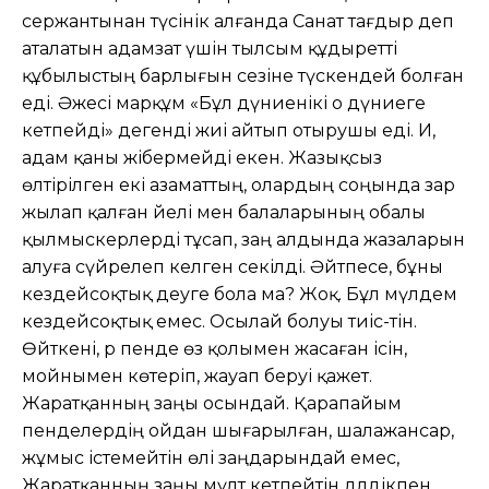
сержантынан түсінік алғанда Санат тағдыр деп
аталатын адамзат үшін тылсым құдыретті
құбылыстың барлығын сезіне түскендей болған
еді. Әжесі марқұм «Бұл дүниенікі о дүниеге
кетпейді» дегенді жиі айтып отырушы еді. Иә,
адам қаны жібермейді екен. Жазықсыз
өлтірілген екі азаматтың, олардың соңында зар
жылап қалған әйелі мен балаларының обалы
қылмыскерлерді тұсап, заң алдында жазаларын
алуға сүйрелеп әкелген секілді. Әйтпесе, бұны
кездейсоқтық деуге бола ма? Жоқ. Бұл мүлдем
кездейсоқтық емес. Осылай болуы тиіс-тін.
Өйткені, әр пенде өз қолы­мен жасаған ісін,
мойнымен көтеріп, жауап беруі қажет.
Жаратқанның заңы осындай. Қарапайым
пенделердің ойдан шығарылған, шалажансар,
жұмыс істе­мейтін өлі заңдарындай емес,
Жарат­қанның заңы мүлт кетпейтін дәлдікпен