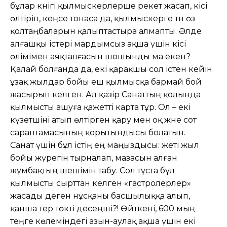
бұлар кәнігі қылмыскерлерше әрекет жасап, кісі
өлтіріп, кеңсе тонаса да, қылмыскерге тән өз
қолтаңбаларын қалыптастыра алмапты. Әлде
алғашқы істері мардымсыз ақша үшін кісі
өлімімен аяқталғасын шошынды ма екен?
Қалай болғанда да, екі қарақшы сол істен кейін
ұзақ жылдар бойы еш қылмысқа бармай бой
жасырып келген. Ал қазір Санаттың қолында
қылмысты ашуға қажетті карта тұр. Ол – екі
күзетшіні атып өлтірген қару мен оқ және сот
сараптамасының қорытындысы болатын.
Санат үшін бұл істің ең маңыздысы: жеті жыл
бойы жүрегін тырналап, мазасын алған
жұмбақтың шешімін табу. Сол тұста бұл
қылмысты сырттан келген «гастролерлер»
жасады деген нұсқаны басшылыққа алып,
қанша тер төкті десеңші?! Өйткені, 600 мың
теңге көлеміндегі азын-аулақ ақша үшін екі