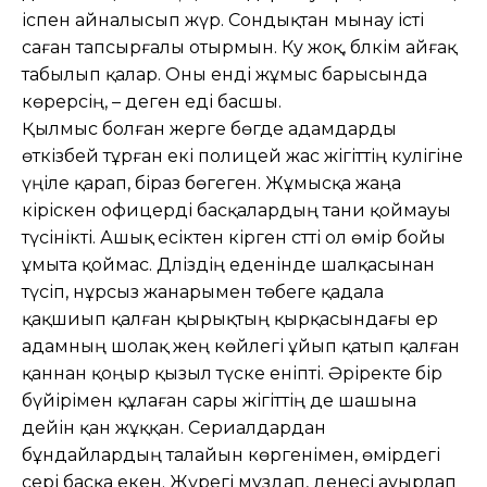
іспен айналысып жүр. Сондықтан мынау істі
саған тапсырғалы отырмын. Куә жоқ, бәлкім айғақ
табылып қалар. Оны енді жұмыс барысында
көрерсің, – деген еді басшы.
Қылмыс болған жерге бөгде адам­дарды
өткізбей тұрған екі полицей жас жігіттің куәлігіне
үңіле қарап, біраз бөгеген. Жұмысқа жаңа
кіріскен офи­церді басқалардың тани қоймауы
түсінік­ті. Ашық есіктен кірген сәтті ол өмір бойы
ұмыта қоймас. Дәліздің еденінде шалқасынан
түсіп, нұрсыз жанарымен төбеге қадала
қақшиып қалған қырықтың қырқасындағы ер
адамның шолақ жең көйлегі ұйып қатып қалған
қаннан қоңыр қызыл түске еніпті. Әріректе бір
бүйірімен құлаған сары жігіттің де шашына
дейін қан жұққан. Сериалдардан
бұндайлардың талайын көргенімен, өмірдегі
әсері басқа екен. Жүрегі мұздап, денесі ауырлап