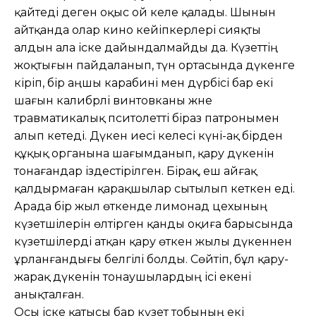
қайтеді деген оқыс ой келе қалады. Шынын
айтқанда олар кино кейіпкерлері сияқты
алдын ала іске дайындалмайды да. Күзеттің
жоқтығын пайдаланып, түн ортасында дүкенге
кіріп, бір аңшы карабині мен дүрбісі бар екі
шағын калибрлі винтовканы және
травматикалық пситолетті біраз патронымен
алып кетеді. Дүкен иесі келесі күні-ақ бірден
құқық органына шағымданып, қару дүкенін
тонағандар іздестірілген. Бірақ, еш айғақ
қалдыр­маған қарақшылар сытылып кеткен еді.
Арада бір жыл өткенде лимонад цехының
күзетшілерін өлтірген қанды оқиға бары­сында
күзетшілерді атқан қару өткен жылы дүкеннен
ұрланғандығы белгілі болды. Сөйтіп, бұл қару-
жарақ дүкенін тонаушылардың ісі екені
анықталған.
Осы іске қатысы бар күзет тобының екі