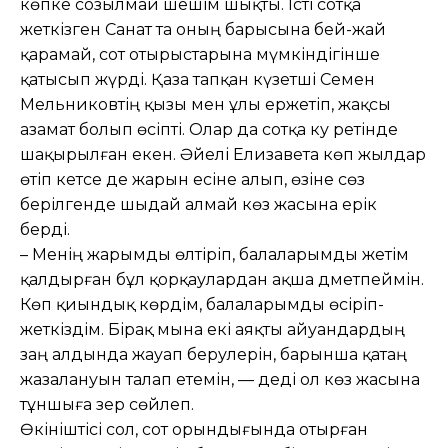
көпке созылмай шешім шықты. Істі сотқа
жеткізген Санат та оның барысына бей-жай
қарамай, сот отырыстарына мүмкіндігінше
қатысып жүрді. Қаза тапқан күзетші Семен
Мельниковтің қызы мен ұлы ержетіп, жақсы
азамат болып өсіпті. Олар да сотқа куә ретінде
шақырылған екен. Әйелі Елизавета көп жылдар
өтіп кетсе де жарын есіне алып, өзіне сөз
берілгенде шыдай алмай көз жасына ерік
берді.
– Менің жарымды өлтіріп, бала­ларымды жетім
қалдырған бұл қорқау­лардан ақша дәметпеймін.
Көп қиындық көрдім, балаларымды өсіріп-
жеткіздім. Бірақ мына екі аяқты айуандардың
заң алдында жауап берулерін, барынша қатаң
жазалануын талап етемін, — деді ол көз жасына
тұншыға әзер сөйлеп.
Өкініштісі сол, сот орындығында отыр­ған