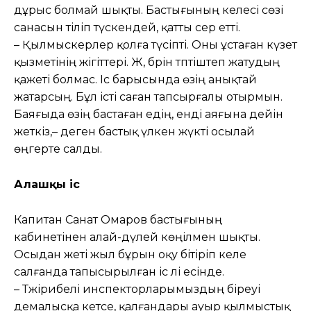
дұрыс болмай шықты. Бастығының келесі сөзі
санасын тіліп түскендей, қатты әсер етті.
– Қылмыскерлер қолға түсіпті. Оны ұстаған күзет
қызметінің жігіттері. Жә, бәрін тәптіштеп жатудың
қажеті болмас. Іс барысында өзің анықтай
жатарсың. Бұл істі саған тапсырғалы отырмын.
Баяғыда өзің бастаған едің, енді аяғына дейін
жеткіз,– деген бастық үлкен жүкті осылай
өңгерте салды.
Алғашқы іс
Капитан Санат Омаров бастығының
кабинетінен алай-дүлей көңілмен шықты.
Осыдан жеті жыл бұрын оқу бітіріп келе
салғанда тапысырылған іс әлі есінде.
– Тәжірибелі инспекторларымыздың біреуі
демалысқа кетсе, қалғандары ауыр қылмыстық