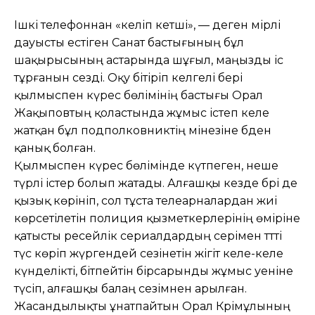
Ішкі телефоннан «келіп кетші», — деген әмірлі
дауысты естіген Санат бастығының бұл
шақырысының астарында шұғыл, маңызды іс
тұрғанын сезді. Оқу бітіріп келгелі бері
қылмыспен күрес бөлі­мінің бастығы Орал
Жақыповтың қол­астында жұмыс істеп келе
жатқан бұл подполковниктің мінезіне әбден
қанық болған.
Қылмыспен күрес бөлімінде күтпеген, неше
түрлі істер болып жатады. Алғашқы кезде бәрі де
қызық көрініп, сол тұста телеарналардан жиі
көрсетілетін полиция қызметкерлерінің өміріне
қатысты ресей­лік сериалдардың әсерімен тәтті
түс көріп жүргендей сезінетін жігіт келе-келе
күнделікті, бітпейтін бірсарынды жұмыс әуеніне
түсіп, алғашқы балаң сезімнен арылған.
Жасандылықты ұнатпайтын Орал Кәрімұлының