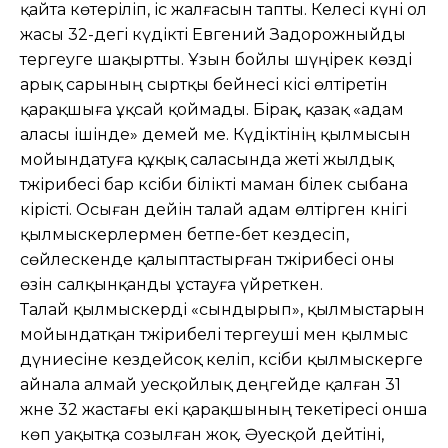
қайта көтеріліп, іс жалғасын тапты. Келесі күні ол
жасы 32-дегі күдікті Евгений Задорожныйды
тергеуге шақыртты. Ұзын бойлы шүңірек көзді
арық сарының сыртқы бейнесі кісі өлтіретін
қарақшыға ұқсай қоймады. Бірақ, қазақ «адам
аласы ішінде» демей ме. Күдіктінің қылмысын
мойындатуға құқық саласында жеті жылдық
тәжірибесі бар кәсіби білікті маман білек сыбана
кірісті. Осыған дейін талай адам өлтірген кәнігі
қылмыскерлермен бетпе-бет кездесіп,
сөйлескенде қалыптастырған тәжірибесі оны
өзін салқынқанды ұстауға үйреткен.
Талай қылмыскерді «сындырып», қыл­мыстарын
мойындатқан тәжірибелі тер­геуші мен қылмыс
дүниесіне кездейсоқ келіп, кәсіби қылмыскерге
айнала алмай әуесқойлық деңгейде қалған 31
және 32 жастағы екі қарақшының текетіресі онша
көп уақытқа созылған жоқ. Әуесқой дейтіні,