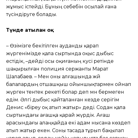
жұмыс істейді. Бұның себебін осылай ғана
түсіндіруге болады.
Түнде атылған оқ
– Өзімізге бекітілген ауданды қарап
жүргенімізде қала сыртында оқыс дыбыс
естідік, –дейді осы оқиғаның куәсі ретінде
шақырылған полиция сержанты Марат
Шалабаев. – Мен оны алғашында жәй
балалардың отшашқыш ойыншықтармен ойнап
жүрген тентек әрекеті болар деп мән бермеген
едім. Әлгі дыбыс қайталанған кезде серігім
Денис «біреу оқ атып жатыр» деді. Содан қала
сыртындағы ағашқа қарай жүрдік. Ағаш
арасындағы алаңқайда екі адам нысана көздеп
атып жатыр екен. Соны тасада тұрып бақылап