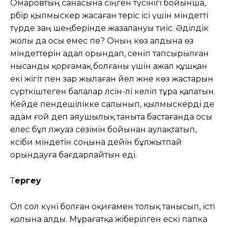
Омаровтың санасына сіңген түсінігі бойынша,
әрбір қылмыскер жасаған теріс ісі үшін міндетті
түрде заң шеңберінде жазалануы тиіс. Әділдік
жолы да осы емес пе? Оның көз алдына өз
міндеттерін адал орындап, сеніп тапсырылған
нысанды қорғамақ болғаны үшін ажал құшқан
екі жігіт пен зар жылаған әйел және көз жастарын
сүрткіштеген балалар әлсін-әлі келіп тұра қалатын.
Кейде пендешілікке салынып, қылмыскерді де
адам ғой деп аяушылық таныта бастағанда осы
елес бұл әлжуаз сезімін бойынан аулақтатып,
кәсіби міндетін соңына дейін бұлжытпай
орындауға бағдарлайтын еді.
Т
ергеу
Ол сол күні болған оқиғамен толық танысып, істі
қолына алды. Мұрағатқа жіберілген ескі папка