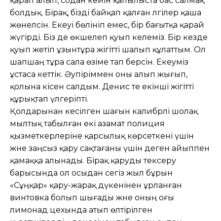
қарап алып, содан кейін қапылыста бас салмақ
болдық. Бірақ, бізді байқап қалған әлгілер қаша
жөнелсін. Екеуі бөлініп емес, бір бағытқа қарай
жүгірді. Біз де өкшелеп қуып келеміз. Бір кезде
қуып жетіп ұзынтұра жігітті шалып құлаттым. Ол
шапшаң тұра сала өзіме тап берсін. Екеуміз
ұстаса кеттік. Әупіріммен оны алып жығып,
қолына кісен салдым. Денис те екінші жігітті
құрықтап үлгеріпті.
Қолдарынан кесілген шағын калибрлі шолақ
мылтық табылған екі азамат полиция
қызметкерлеріне қарсы­лық көрсеткені үшін
және заңсыз қару сақтағаны үшін деген айыппен
қамаққа алынады. Бірақ қаруды тексеру
барысында ол осыдан сегіз жыл бұрын
«Сұңқар» қару-жарақ дүкенінен ұрланған
винтовка болып шығады және оның оғы
лимонад цехында атып өлтірілген