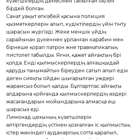
күзетшілердің денесінен табылған оқпен
бірдей болған.
Санат уақыт өткізбей қасына полиция
қызметкерлерін алып, күдіктілердің үйін тінту
шарасын жүргізді. Жеке меншік үйдің
сарайынан дүкеннен ұрланған карабин мен
бірнеше қорап патрон және травматикалық
пистолет табылды. Яғни, қажет айғақтың бәрі
қолда. Енді қылмыскерлердің алғаш­қыдай
қаруды танымайтын біреуден сатып алып едік
деген сияқты ойдан шығарылған уәждері
жарамсыз болып қалды. Бұлтартпас айғақты
алдарына қойғанда қылмыскерлердің өздері
жасағандарын мойындарына алмасқа еш
шарасыз еді.
Лимонад цехының күзетшілерін
өлтіргендердің үстінен қозғалған іс қылмыстық
істер жөніндегі ауданарлық сотта қаралып,