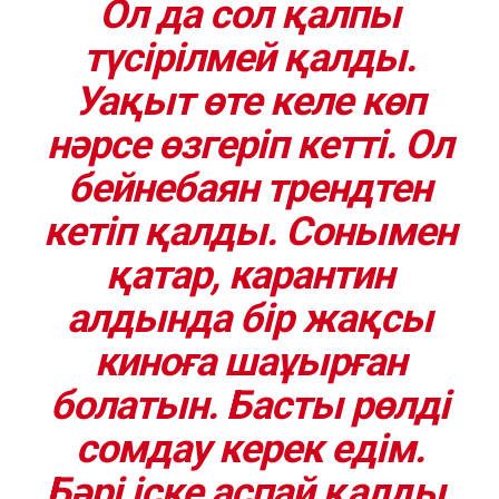
Ол да сол қалпы
түсірілмей қалды.
Уақыт өте келе көп
нәрсе өзгеріп кетті. Ол
бейнебаян трендтен
кетіп қалды. Сонымен
қатар, карантин
алдында бір жақсы
киноға шаұырған
болатын. Басты рөлді
сомдау керек едім.
Бәрі іске аспай қалды.