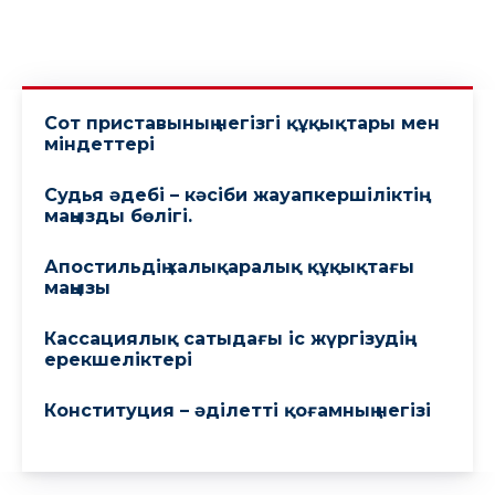
Сот приставының негізгі құқықтары мен
міндеттері
Судья әдебі – кәсіби жауапкершіліктің
маңызды бөлігі.
Апостильдің халықаралық құқықтағы
маңызы
Кассациялық сатыдағы іс жүргізудің
ерекшеліктері
Конституция – әділетті қоғамның негізі