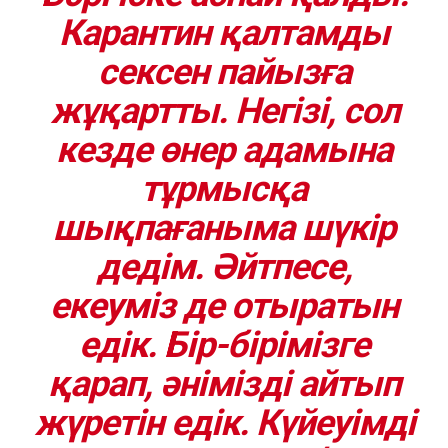
Карантин қалтамды
сексен пайызға
жұқартты. Негізі, сол
кезде өнер адамына
тұрмысқа
шықпағаныма шүкір
дедім. Әйтпесе,
екеуміз де отыратын
едік. Бір-бірімізге
қарап, әнімізді айтып
жүретін едік. Күйеуімді