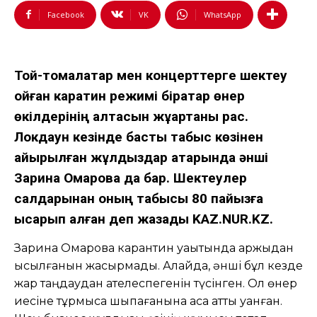
Facebook
VK
WhatsApp
Той-томалақтар мен концерттерге шектеу
қойған каратин режимі бірқатар өнер
өкілдерінің қалтасын жұқартқаны рас.
Локдаун кезінде басты табыс көзінен
айырылған жұлдыздар қатарында әнші
Зарина Омарова да бар. Шектеулер
салдарынан оның табысы 80 пайызға
қысқарып қалған деп жазады KAZ.NUR.KZ.
Зарина Омарова карантин уақытында қаржыдан
қысылғанын жасырмады. Алайда, әнші бұл кезде
жар таңдаудан қателеспегенін түсінген. Ол өнер
иесіне тұрмысқа шықпағанына аса қатты қуанған.