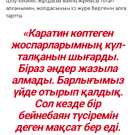
Шоу-бизнес жұлдызы өзінің жұмысы тоқтап
қалғанымен, жолдасының ісі жүре бергенін алға
тартты.
«Каратин көптеген
жоспарларымның күл-
талқанын шығарды.
Біраз әндер жазыла
алмады. Барлығымыз
үйде отырып қалдық.
Сол кезде бір
бейнебаян түсіремін
деген мақсат бер еді.