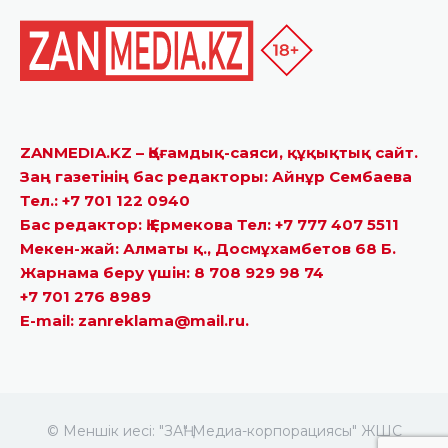
ZANMEDIA.KZ – Қоғамдық-саяси, құқықтық сайт.
Заң газетінің бас редакторы: Айнұр Сембаева
Тел.: +7 701 122 0940
Бас редактор: Қ.Ермекова Тел: +7 777 407 5511
Мекен-жай: Алматы қ., Досмұхамбетов 68 Б.
Жарнама беру үшін: 8 708 929 98 74
+7 701 276 8989
E-mail: zanreklama@mail.ru.
© Меншік иесі: "ЗАҢ" Медиа-корпорациясы" ЖШС