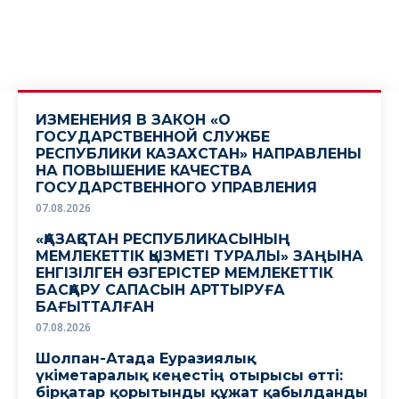
ИЗМЕНЕНИЯ В ЗАКОН «О
ГОСУДАРСТВЕННОЙ СЛУЖБЕ
РЕСПУБЛИКИ КАЗАХСТАН» НАПРАВЛЕНЫ
НА ПОВЫШЕНИЕ КАЧЕСТВА
ГОСУДАРСТВЕННОГО УПРАВЛЕНИЯ
07.08.2026
«ҚАЗАҚСТАН РЕСПУБЛИКАСЫНЫҢ
МЕМЛЕКЕТТІК ҚЫЗМЕТІ ТУРАЛЫ» ЗАҢЫНА
ЕНГІЗІЛГЕН ӨЗГЕРІСТЕР МЕМЛЕКЕТТІК
БАСҚАРУ САПАСЫН АРТТЫРУҒА
БАҒЫТТАЛҒАН
07.08.2026
Шолпан-Атада Еуразиялық
үкіметаралық кеңестің отырысы өтті:
бірқатар қорытынды құжат қабылданды