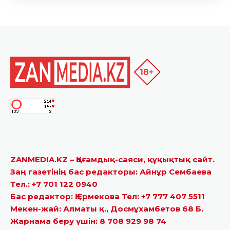
ZANMEDIA.KZ – Қоғамдық-саяси, құқықтық сайт.
Заң газетінің бас редакторы: Айнұр Сембаева
Тел.: +7 701 122 0940
Бас редактор: Қ.Ермекова Тел: +7 777 407 5511
Мекен-жай: Алматы қ., Досмұхамбетов 68 Б.
Жарнама беру үшін: 8 708 929 98 74