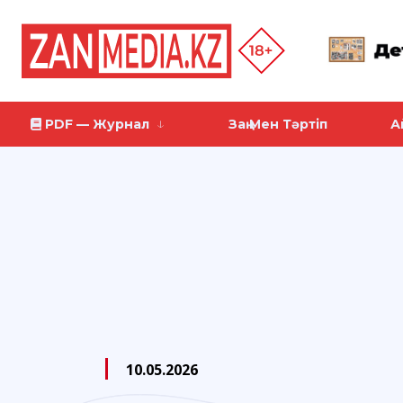
PDF — Журнал
Заң Мен Тәртіп
А
10.05.2026