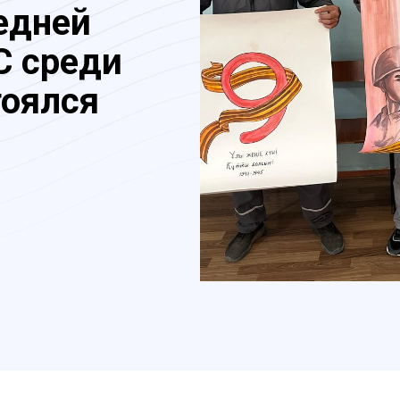
едней
С среди
оялся