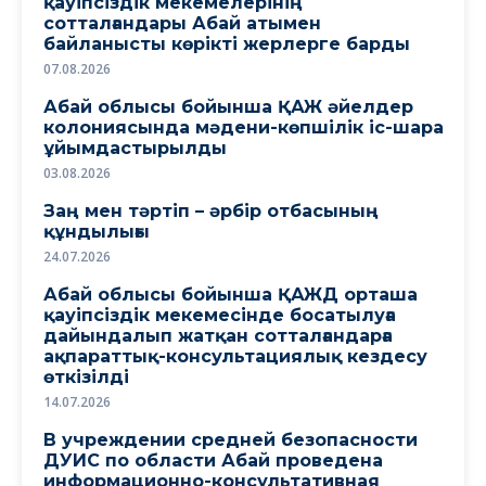
қауіпсіздік мекемелерінің
сотталғандары Абай атымен
байланысты көрікті жерлерге барды
07.08.2026
Абай облысы бойынша ҚАЖ әйелдер
колониясында мәдени-көпшілік іс-шара
ұйымдастырылды
03.08.2026
Заң мен тәртіп – әрбір отбасының
құндылығы
24.07.2026
Абай облысы бойынша ҚАЖД орташа
қауіпсіздік мекемесінде босатылуға
дайындалып жатқан сотталғандарға
ақпараттық-консультациялық кездесу
өткізілді
14.07.2026
В учреждении средней безопасности
ДУИС по области Абай проведена
информационно-консультативная