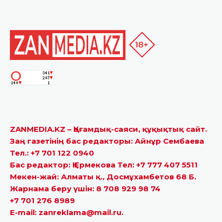
ZANMEDIA.KZ – Қоғамдық-саяси, құқықтық сайт.
Заң газетінің бас редакторы: Айнұр Сембаева
Тел.: +7 701 122 0940
Бас редактор: Қ.Ермекова Тел: +7 777 407 5511
Мекен-жай: Алматы қ., Досмұхамбетов 68 Б.
Жарнама беру үшін: 8 708 929 98 74
+7 701 276 8989
E-mail: zanreklama@mail.ru.