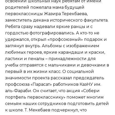
освоении школьных наук ребятам от имени
родителей пожелала мама будущей
первоклассницы Жазира Терекбаева,
заместитель декана исторического факультета.
Ребята сразу надевали яркие ранцы и с
гордостью фотографировались. А кто-то не
удержался, открыл «профсоюзный» подарок и
заглянул внутрь. Альбомы с изображением
любимых героев, яркие карандаши и краски,
ластики и пеналы – принадлежности для
учебы отправятся с мальчиками и девочками в
первый в их жизни класс. О социальной
значимости проекта рассказал председатель
профсоюза «Парасат» работников КазНУ им.
аль-Фараби. Он считает, что акция «Собери
портфель первокласснику» поможет многим
семьям наших сотрудников подготовить детей
к школе. Т. Мекебаев подчеркнул, что