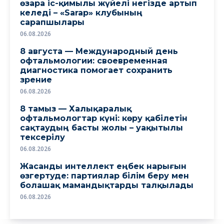
өзара іс-қимылы жүйелі негізде артып
келеді – «Sarap» клубының
сарапшылары
06.08.2026
8 августа — Международный день
офтальмологии: своевременная
диагностика помогает сохранить
зрение
06.08.2026
8 тамыз — Халықаралық
офтальмологтар күні: көру қабілетін
сақтаудың басты жолы – уақытылы
тексерілу
06.08.2026
Жасанды интеллект еңбек нарығын
өзгертуде: партиялар білім беру мен
болашақ мамандықтарды талқылады
06.08.2026