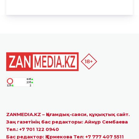
ZANMEDIA.KZ – Қоғамдық-саяси, құқықтық сайт.
Заң газетінің бас редакторы: Айнұр Сембаева
Тел.: +7 701 122 0940
Бас редактор: Қ.Ермекова Тел: +7 777 407 5511