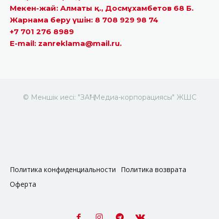
Мекен-жай: Алматы қ., Досмұхамбетов 68 Б.
Жарнама беру үшін: 8 708 929 98 74
+7 701 276 8989
E-mail: zanreklama@mail.ru.
© Меншік иесі: "ЗАҢ" Медиа-корпорациясы" ЖШС
Политика конфиденциальности
Политика возврата
Оферта