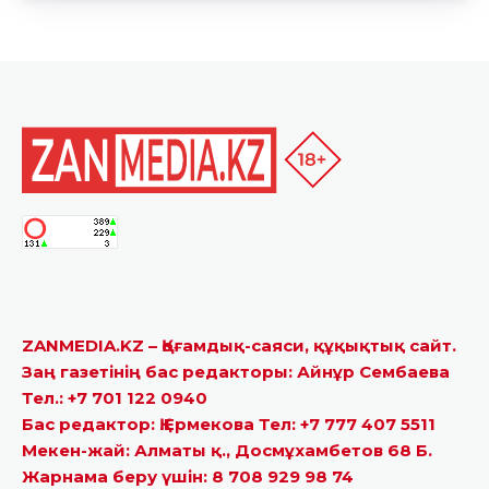
ZANMEDIA.KZ – Қоғамдық-саяси, құқықтық сайт.
Заң газетінің бас редакторы: Айнұр Сембаева
Тел.: +7 701 122 0940
Бас редактор: Қ.Ермекова Тел: +7 777 407 5511
Мекен-жай: Алматы қ., Досмұхамбетов 68 Б.
Жарнама беру үшін: 8 708 929 98 74