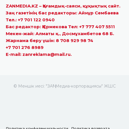
ZANMEDIA.KZ – Қоғамдық-саяси, құқықтық сайт.
Заң газетінің бас редакторы: Айнұр Сембаева
Тел.: +7 701 122 0940
Бас редактор: Қ.Ермекова Тел: +7 777 407 5511
Мекен-жай: Алматы қ., Досмұхамбетов 68 Б.
Жарнама беру үшін: 8 708 929 98 74
+7 701 276 8989
E-mail: zanreklama@mail.ru.
© Меншік иесі: "ЗАҢ" Медиа-корпорациясы" ЖШС
Политика конфиденциальности
Политика возврата