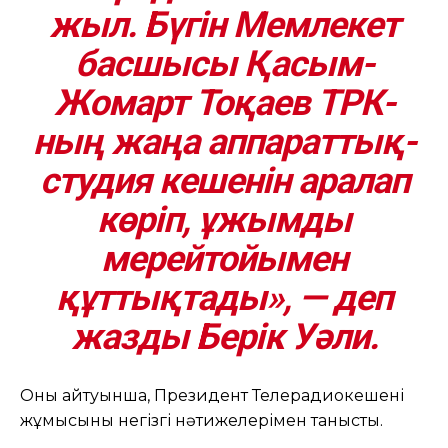
жыл. Бүгін Мемлекет
басшысы Қасым-
Жомарт Тоқаев ТРК-
ның жаңа аппараттық-
студия кешенін аралап
көріп, ұжымды
мерейтойымен
құттықтады», — деп
жазды Берік Уәли.
Оның айтуынша, Президент Телерадиокешені
жұмысының негізгі нәтижелерімен танысты.