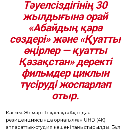
Тәуелсіздігінің 30
жылдығына орай
«Абайдың қара
сөздері» және «Қуатты
өңірлер — қуатты
Қазақстан» деректі
фильмдер циклын
түсіруді жоспарлап
отыр.
Қасым-Жомарт Тоқаевқа «Ақорда»
резиденциясында орнатылған UHD (4K)
аппараттық-студия кешені таныстырылды. Бұл