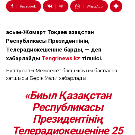
Facebook
VK
WhatsApp
Қасым-Жомарт Тоқаев Қазақстан
Республикасы Президентінің
Телерадиокешеніне барды, — деп
хабарлайды
Tengrinews.kz
тілшісі.
Бұл туралы Мемлекет басшысының баспасөз
хатшысы Берік Уәли хабарлады.
«Биыл Қазақстан
Республикасы
Президентінің
Телерадиокешеніне 25