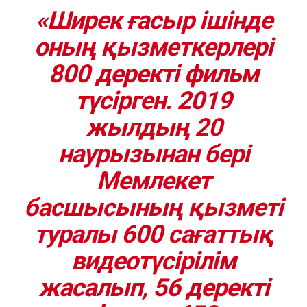
«Ширек ғасыр ішінде
оның қызметкерлері
800 деректі фильм
түсірген. 2019
жылдың 20
наурызынан бері
Мемлекет
басшысының қызметі
туралы 600 сағаттық
видеотүсірілім
жасалып, 56 деректі