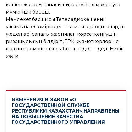
кешен жоғары сапалы видеотүсірілім жасауға
мүмкіндік береді.
Мемлекет басшысы Телерадиокешеннің
ұжымына ел өміріндегі аса маңызды оқиғаларды
жедел әрі сапалы жариялап көрсеткені үшін
ризашылығын білдіріп, ТРК қызметкерлеріне
жаңа шығармашылық табыс тіледі», — деді Берік
Уәли.
ИЗМЕНЕНИЯ В ЗАКОН «О
ГОСУДАРСТВЕННОЙ СЛУЖБЕ
РЕСПУБЛИКИ КАЗАХСТАН» НАПРАВЛЕНЫ
НА ПОВЫШЕНИЕ КАЧЕСТВА
ГОСУДАРСТВЕННОГО УПРАВЛЕНИЯ