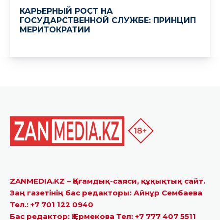
ZANMEDIA.KZ – Қоғамдық-саяси, құқықтық сайт.
Заң газетінің бас редакторы: Айнұр Сембаева
Тел.: +7 701 122 0940
Бас редактор: Қ.Ермекова Тел: +7 777 407 5511