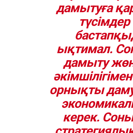
дамытуға қа
түсімдер 
бастапқы
ықтимал. Со
дамыту жөні
әкімшілігімен
орнықты даму
экономикалы
керек. Соны
стратегиялық