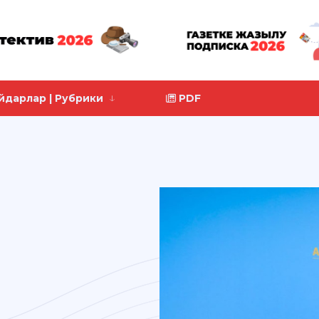
йдарлар | Рубрики
PDF