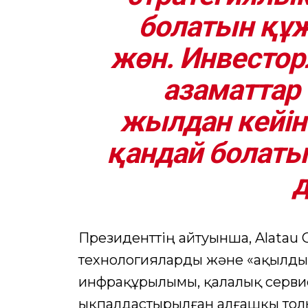
болатын құж
жөн. Инвесторл
азаматтар 
жылдан кейін
қандай болатын
д
Президенттің айтуынша, Alatau C
технологияларды және «ақылды» 
инфрақұрылымы, қалалық сервис
ықпалдастырылған алғашқы толы