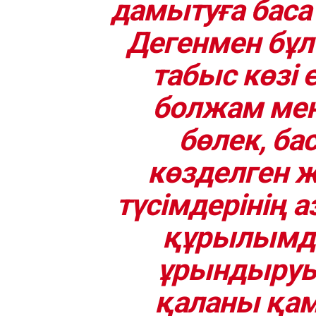
дамытуға баса
Дегенмен бұл 
табыс көзі 
болжам мен 
бөлек, ба
көзделген ж
түсімдерінің 
құрылымд
ұрындыруы 
қаланы қам