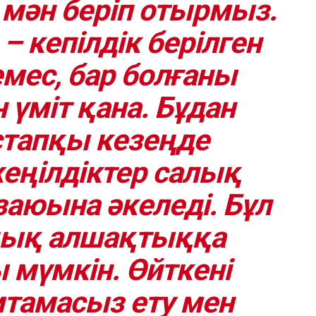
 мән беріп отырмыз.
– кепілдік берілген
емес, бар болғаны
үміт қана. Бұдан
стапқы кезеңде
еңілдіктер салық
азаюына әкеледі. Бұл
ық алшақтыққа
мүмкін. Өйткені
тамасыз ету мен