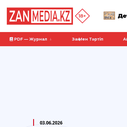
PDF — Журнал
Заң Мен Тәртіп
А
03.06.2026