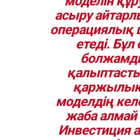
моделін құр
асыру айтарл
операциялық
етеді. Бұл
болжамды
қалыптастыр
қаржылық
моделдің ке
жаба алмай 
Инвестиция а