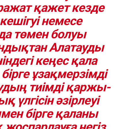
ражат қажет кезде
кешігуі немесе
да төмен болуы
ндықтан Алатауды
ндегі кеңес қала
 бірге ұзақмерзімді
дың тиімді қаржы-
қ үлгісін әзірлеуі
мен бірге қаланы
 жоспарлауға негіз