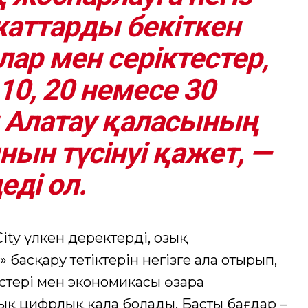
аттарды бекіткен
ар мен серіктестер,
10, 20 немесе 30
 Алатау қаласының
ын түсінуі қажет, —
еді ол.
ity үлкен деректерді, озық
басқару тетіктерін негізге ала отырып,
тері мен экономикасы өзара
қ цифрлық қала болады. Басты бағдар –