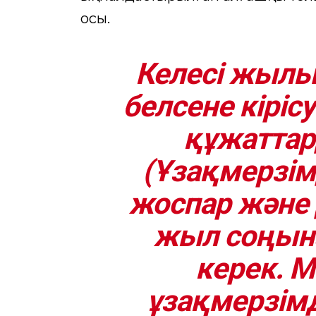
осы.
Келесі жылы
белсене кіріс
құжатта
(Ұзақмерзім
жоспар және 
жыл соңына
керек. М
ұзақмерзімд