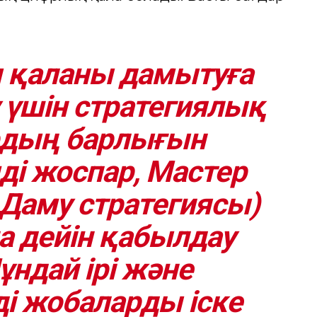
 қаланы дамытуға
у үшін стратегиялық
рдың барлығын
ді жоспар, Мастер
Даму стратегиясы)
 дейін қабылдау
ұндай ірі және
і жобаларды іске