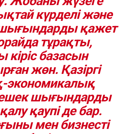
у. Жобаны жүзеге
ықтай күрделі және
 шығындарды қажет
 орайда тұрақты,
 кіріс базасын
ған жөн. Қазіргі
-экономикалық
лешек шығындарды
қалу қаупі де бар.
ғыны мен бизнесті