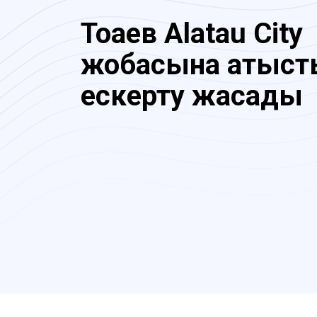
Тоқаев Alatau City
жобасына қатыс
ескерту жасады