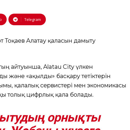
p
Telegram
 Тоқаев Алатау қаласын дамыту
ың айтуынша, Alatau City үлкен
ды және «ақылды» басқару тетіктерін
лымы, қалалық сервистері мен экономикасы
ы толық цифрлық қала болады.
мытудың орнықты