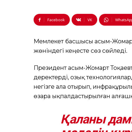
Facebook
VK
WhatsAp
Мемлекет басшысы Қасым-Жомарт
жөніндегі кеңесте сөз сөйледі.
Президент Қасым-Жомарт Тоқаевт
деректерді, озық технологиялар
негізге ала отырып, инфрақұры
өзара ықпалдастырылған алғашқ
Қаланы да